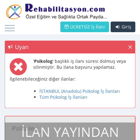
ÜCRETSİZ İş İlanı
Giriş
Uyarı
'
Psikolog
' başlıklı iş ilanı süresi dolmuş veya
silinmiştir. Bu ilana başvuru yapılamaz.
İlgilenebileceğiniz diğer ilanlar:
İSTANBUL (Anadolu) Psikolog İş İlanları
Tüm Psikolog İş İlanları
İLAN YAYINDAN
Psikolog