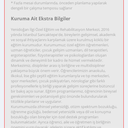
* Fazla mesai durumlarında, önceden planlama yapılarak
dengeli bir çalışma temposu sağlanır
Kuruma Ait Ekstra Bilgiler
Yenidoğan İlgi Özel Eğitim ve Rehabilitasyon Merkezi, 2016
yılında İstanbul Sancaktepe'de, bireylerin gelişimsel, akademik
ve sosyal ihtiyaçlarını karşılamak üzere kurulmuş köklü bir
eğitim kurumudur. Kurumumuz; özel eğitim öğretmenleri,
uzman öğreticiler, çocuk gelişim uzmanları, dil terapistleri,
ergoterapistler, fizyoterapistler ve psikologlardan oluşan
dinamik ve deneyimli bir kadro ile hizmet vermektedir.
Merkezimiz, disiplinler arası iş birliğine ve multidisipliner
yaklaşıma büyük önem verir. Öğrencilerimizin anaokulu,
ilkokul, lise gibi çeşitli eğitim kurumlarıyla ve tıp merkezleri,
spor merkezleri, çocuk psikiyatrları, nörologlar gibi farklı
profesyonellerle iş birliği yaparak gelişim süreçlerine bütüncül
bir bakış açısı sunar. Eğitim programlarımız, öğrencinin bireysel
gereksinimleri ve potansiyeli göz önünde bulundurularak
titizlikle planlanır ve uygulanır.
Kurumumuzda zihinsel yetersizliği, otizm spektrum bozukluğu,
öğrenme güçlüğü, bedensel yetersizlik veya dil ve konuşma
bozukluğu olan bireyler için özel destek programları
bulunmaktadır. Ayrıca öğrenci, aile ve öğretmen iş birliğinin
önemini vurgulayarak; ailelerin sürece aktif katılımı ve