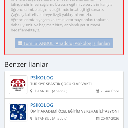
bilinçlendirilmesi sağlanır. Ücretsiz eğitim ve servis imkanıyla
öğrencilerimize ulaşım ve eğitimde fırsat eşitliği sunarız.
Çağdaş, kaliteli ve bireye özgü yaklaşımlarımızla,
öğrencilerimizin yaşam kalitesini artırmayı; onları topluma
daha uyumlu ve bağımsız bireyler olarak yetiştirmeyi
hedeflemekteyiz.
Tüm İSTANBUL (Anadolu) Psikolog İş İlanları
Benzer İlanlar
PSIKOLOG
TÜRKIYE SPASTIK ÇOCUKLAR VAKFI
İSTANBUL (Anadolu)
2 Gün Önce
PSIKOLOG
ÜMIT AKADEMI ÖZEL EĞITIM VE REHABILITASYON MERK
İSTANBUL (Anadolu)
25-07-2026