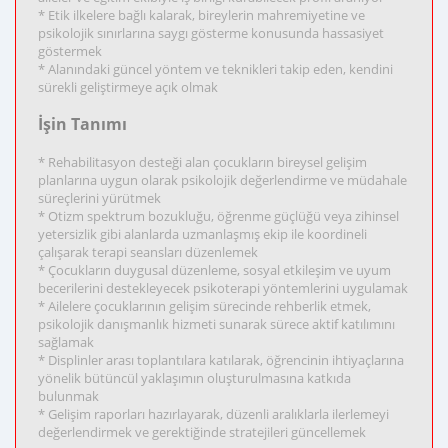
* Etik ilkelere bağlı kalarak, bireylerin mahremiyetine ve
psikolojik sınırlarına saygı gösterme konusunda hassasiyet
göstermek
* Alanındaki güncel yöntem ve teknikleri takip eden, kendini
sürekli geliştirmeye açık olmak
İşin Tanımı
* Rehabilitasyon desteği alan çocukların bireysel gelişim
planlarına uygun olarak psikolojik değerlendirme ve müdahale
süreçlerini yürütmek
* Otizm spektrum bozukluğu, öğrenme güçlüğü veya zihinsel
yetersizlik gibi alanlarda uzmanlaşmış ekip ile koordineli
çalışarak terapi seansları düzenlemek
* Çocukların duygusal düzenleme, sosyal etkileşim ve uyum
becerilerini destekleyecek psikoterapi yöntemlerini uygulamak
* Ailelere çocuklarının gelişim sürecinde rehberlik etmek,
psikolojik danışmanlık hizmeti sunarak sürece aktif katılımını
sağlamak
* Displinler arası toplantılara katılarak, öğrencinin ihtiyaçlarına
yönelik bütüncül yaklaşımın oluşturulmasına katkıda
bulunmak
* Gelişim raporları hazırlayarak, düzenli aralıklarla ilerlemeyi
değerlendirmek ve gerektiğinde stratejileri güncellemek