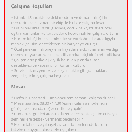
Çalışma Koşulları
* İstanbul Sancaktepe'deki modern ve donanımlı eğitim
merkezimizde, uzman bir ekip ile birlikte çalışma fırsatı
* Disiplinler arası iş birliği içinde, çocuk psikiyatristleri, özel
eğitim uzmanları ve terapistlerle koordineli bir çalışma ortamı
* Kurum içi eğitimler, seminerler ve workshop'lar aracılığıyla
mesleki gelişimi destekleyen bir kariyer yolculuğu
* Özel gereksinimli bireylerin hayatlarına dokunmanın verdiği
manevi doyumun yanı sıra, adil ve rekabetçi bir ücret politikası
* Çalışanların psikolojik iyilik halini ön planda tutan,
destekleyici ve kapsayıcı bir kurum kültürü
* Servis imkanı, yemek ve sosyal haklar gibi yan haklarla
zenginleştirilmiş çalışma koşulları
Mesai
* Hafta içi Pazartesi-Cuma arası tam zamanlı çalışma düzeni
* Mesai saatleri: 08:30 - 17:30 (esnek çalışma modeli için
görüşme sırasında değerlendirme yapılır)
* Cumartesi günleri ara sıra düzenlenecek aile eğitimleri veya
seminerlere destek vermeniz beklenebilir
* Resmî tatiller ve yılbaşı/bayram dönemlerinde kurum
takvimine uygun olarak izin uygulanır