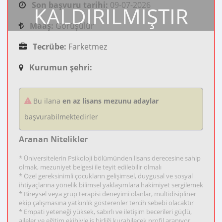
Son başvuru tarihi:
09-07-2026
KALDIRILMIŞTIR
Maaş:
Görüşülür
Tecrübe:
Farketmez
Kurumun şehri:
Bu ilana
en az lisans mezunu adaylar
başvurabilmektedirler
Aranan Nitelikler
* Üniversitelerin Psikoloji bölümünden lisans derecesine sahip
olmak, mezuniyet belgesi ile teyit edilebilir olmalı
* Özel gereksinimli çocukların gelişimsel, duygusal ve sosyal
ihtiyaçlarına yönelik bilimsel yaklaşımlara hakimiyet sergilemek
* Bireysel veya grup terapisi deneyimi olanlar, multidisipliner
ekip çalışmasına yatkınlık gösterenler tercih sebebi olacaktır
* Empati yeteneği yüksek, sabırlı ve iletişim becerileri güçlü,
aileler ve eğitim ekibiyle iş birliği kurabilecek profil aranıyor