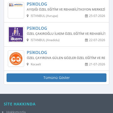
PSIKOLOG
AYIŞIĞI ÖZEL EĞITIM VE REHABILITASYON MERKEZI
İSTANBUL (Avrupa)
25-07-2026
PSIKOLOG
ÖZEL ÇAKIROĞLU İLKEM ÖZEL EĞITIM VE REHABILITAS
İSTANBUL (Anadolu)
22-07-2026
PSIKOLOG
ÖZEL ÇAYIROVA GÜLEN GÖZLER ÖZEL EĞITIM VE REHAB
Kocaeli
21-07-2026
Tümünü Göster
SİTE HAKKINDA
Hakkımızda