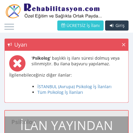
ÜCRETSİZ İş İlanı
Giriş
Uyarı
'
Psikolog
' başlıklı iş ilanı süresi dolmuş veya
silinmiştir. Bu ilana başvuru yapılamaz.
İlgilenebileceğiniz diğer ilanlar:
İSTANBUL (Avrupa) Psikolog İş İlanları
Tüm Psikolog İş İlanları
İLAN YAYINDAN
Psikolog