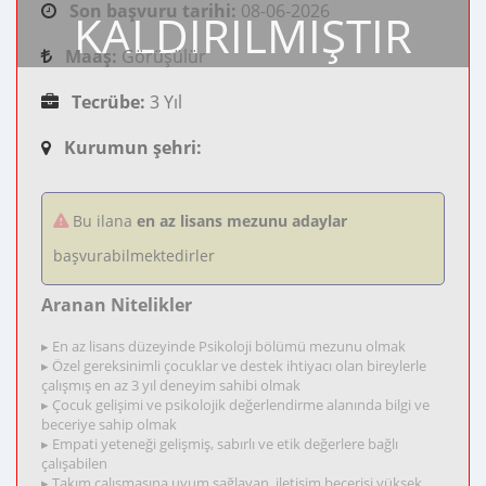
Son başvuru tarihi:
08-06-2026
KALDIRILMIŞTIR
Maaş:
Görüşülür
Tecrübe:
3 Yıl
Kurumun şehri:
Bu ilana
en az lisans mezunu adaylar
başvurabilmektedirler
Aranan Nitelikler
▸ En az lisans düzeyinde Psikoloji bölümü mezunu olmak
▸ Özel gereksinimli çocuklar ve destek ihtiyacı olan bireylerle
çalışmış en az 3 yıl deneyim sahibi olmak
▸ Çocuk gelişimi ve psikolojik değerlendirme alanında bilgi ve
beceriye sahip olmak
▸ Empati yeteneği gelişmiş, sabırlı ve etik değerlere bağlı
çalışabilen
▸ Takım çalışmasına uyum sağlayan, iletişim becerisi yüksek