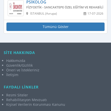
PSIKOLOG
FIZYOETIK - SANCAKTEPE ÖZEL EĞITIM VE REHABILITAS
İSTANBUL (Avrupa)
17-07-2026
Tümünü Göster
SİTE HAKKINDA
Hakkımızda
Güvenlik/Gizlilik
Öneri ve İstekleriniz
İletişim
FAYDALI LİNKLER
Resmi Siteler
Rehabilitasyon Mevzuatı
Kişisel Verilerin Korunması Kanunu