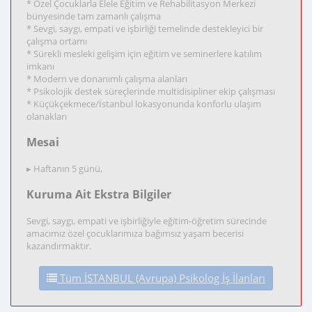
* Özel Çocuklarla Elele Eğitim ve Rehabilitasyon Merkezi
bünyesinde tam zamanlı çalışma
* Sevgi, saygı, empati ve işbirliği temelinde destekleyici bir
çalışma ortamı
* Sürekli mesleki gelişim için eğitim ve seminerlere katılım
imkanı
* Modern ve donanımlı çalışma alanları
* Psikolojik destek süreçlerinde multidisipliner ekip çalışması
* Küçükçekmece/İstanbul lokasyonunda konforlu ulaşım
olanakları
Mesai
▸ Haftanın 5 günü,
Kuruma Ait Ekstra Bilgiler
Sevgi, saygı, empati ve işbirliğiyle eğitim-öğretim sürecinde
amacımız özel çocuklarımıza bağımsız yaşam becerisi
kazandırmaktır.
Tüm İSTANBUL (Avrupa) Psikolog İş İlanları