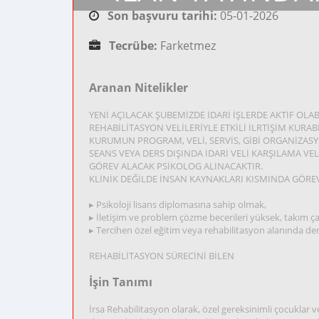
Son başvuru tarihi:
05-01-2026
Tecrübe:
Farketmez
Aranan Nitelikler
YENİ AÇILACAK ŞUBEMİZDE İDARİ İŞLERDE AKTİF OLA
REHABİLİTASYON VELİLERİYLE ETKİLİ İLRTİŞİM KURAB
KURUMUN PROGRAM, VELİ, SERVİS, GİBİ ORGANİZAS
SEANS VEYA DERS DIŞINDA İDARİ VELİ KARŞILAMA VE
GÖREV ALACAK PSİKOLOG ALINACAKTIR.
KLİNİK DEĞİLDE İNSAN KAYNAKLARI KISMINDA GÖRE
▸ Psikoloji lisans diplomasına sahip olmak,
▸ İletişim ve problem çözme becerileri yüksek, takım ça
▸ Tercihen özel eğitim veya rehabilitasyon alanında de
REHABİLİTASYON SÜRECİNİ BİLEN
İşin Tanımı
İrsa Rehabilitasyon olarak, özel gereksinimli çocuklar ve