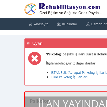
Anasayfa
Kurumlar
Uzmanlar
Uyarı
'
Psikolog
' başlıklı iş ilanı süresi dol
İlgilenebileceğiniz diğer ilanlar:
İSTANBUL (Avrupa) Psikolog İş İlanl
Tüm Psikolog İş İlanları
İLAN YAYINDA
Psikolog