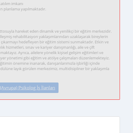
atılım imkanı
gun planlama yapılmaktadır.
tosuyla hareket eden dinamik ve yenilikçi bir eğitim merkezidir.
eşmiş rehabilitasyon yaklaşımlarından uzaklaşarak bireylerin
ye çıkarmayı hedefleyen bir eğitim sistemi sunmaktadır. Etkin ve
 hizmetleri, sınav ve kariyer danışmanlığı, aile ve çift
ktayız. Ayrıca, ailelere yönelik kişisel gelişim eğitimleri ve
yer yönetimi gibi eğitim ve atölye çalışmaları düzenlemekteyiz.
ğitimin önemine inanarak, danışanlarımızla işbirliği içinde
ödülüne layık görülen merkezimiz, multidisipliner bir yaklaşımla
vrupa) Psikolog İş İlanları