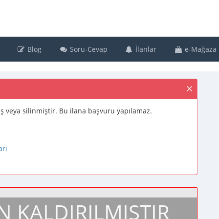
Blog
Soru-Cevap
İlanlar
e-Mağaza
muş veya silinmiştir. Bu ilana başvuru yapılamaz.
arı
N KALDIRILMIŞTIR