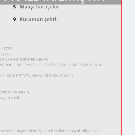
Maaş:
Görüşülür
Kurumun şehri:
BİLECEK
İLECEK
YONLARINI YÜRÜTEBİLECEK
Lİ PROBLEMLERİYLE İLGİLENEBİLECEK İDARİ POZİSYONDA
V ALMAK İSTEYEN ADAYLAR BAŞVURMALI
lışmasına yatkın,
neyim sahibi
 rehabilitasyon desteği alan bireylerin sosyal, bilişsel ve