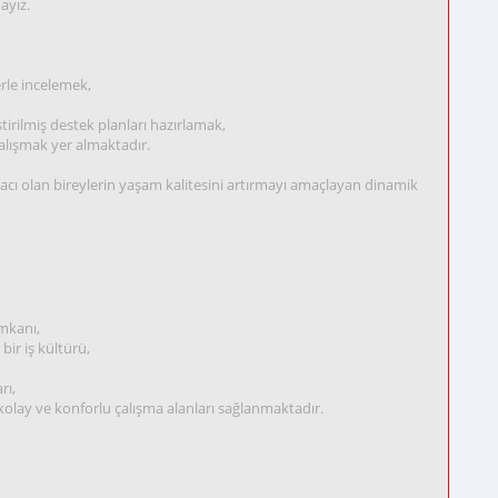
ayız.
rle incelemek,
eştirilmiş destek planları hazırlamak,
alışmak yer almaktadır.
iyacı olan bireylerin yaşam kalitesini artırmayı amaçlayan dinamik
imkanı,
 bir iş kültürü,
rı,
lay ve konforlu çalışma alanları sağlanmaktadır.