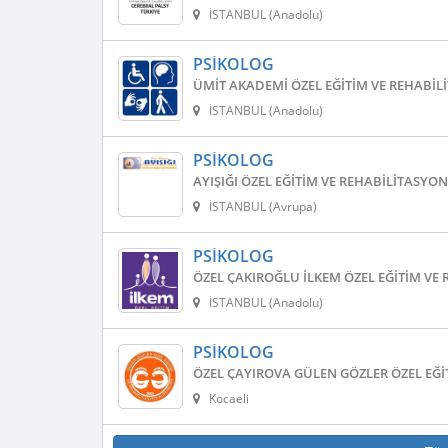
İSTANBUL (Anadolu)
PSIKOLOG
ÜMIT AKADEMI ÖZEL EĞITIM VE REHABIL
İSTANBUL (Anadolu)
PSIKOLOG
AYIŞIĞI ÖZEL EĞITIM VE REHABILITASYO
İSTANBUL (Avrupa)
PSIKOLOG
ÖZEL ÇAKIROĞLU İLKEM ÖZEL EĞITIM VE
İSTANBUL (Anadolu)
PSIKOLOG
ÖZEL ÇAYIROVA GÜLEN GÖZLER ÖZEL EĞI
Kocaeli