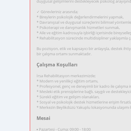
duygusal gelişimlerini destekleyecek psikolog arayışınd
✓ Görevleriniz arasında;
* Bireylerin psikolojik değerlendirmelerini yapmak,
* Davranışsal ve duygusal süreçlerini bilimsel yöntemle
* Psikoterapi ve danışmanlık hizmetleri sunmak,
* Aile ve eğitim kadrosuyla işbirliği içerisinde bireysell
* Rehabilitasyon sürecinde multidisipliner yaklaşımla ç
Bu pozisyon, etik ve kapsayıcı bir anlayışla, destek iht
bir çalışma ortamı sunmaktadır.
Çalışma Koşulları
İrsa Rehabilitasyon merkezimizde;
* Modern ve yenilikçi eğitim ortamı,
* Profesyonel, genç ve deneyimli bir kadro ile çalışma 
* Mesleki etik prensiplerine bağlı, saygılı ve destekleyici
* Sürekli eğitim ve gelişim olanakları,
* Sosyal ve psikolojik destek hizmetlerine erişim fırsatla
* Merkezin Beylikdüzü Yakuplu lokasyonunda ulaşımı ko
Mesai
▪ Pazartesi - Cuma: 09:00 - 18:00