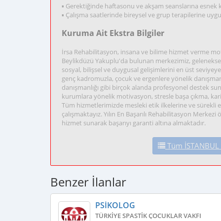
▪ Gerektiğinde haftasonu ve akşam seanslarına esnek k
▪ Çalışma saatlerinde bireysel ve grup terapilerine uy
Kuruma Ait Ekstra Bilgiler
İrsa Rehabilitasyon, insana ve bilime hizmet verme mot
Beylikdüzü Yakuplu'da bulunan merkezimiz, geleneksell
sosyal, bilişsel ve duygusal gelişimlerini en üst seviye
genç kadromuzla, çocuk ve ergenlere yönelik danışmanlık
danışmanlığı gibi birçok alanda profesyonel destek sunma
kurumlara yönelik motivasyon, stresle başa çıkma, kari
Tüm hizmetlerimizde mesleki etik ilkelerine ve sürekli e
çalışmaktayız. Yılın En Başarılı Rehabilitasyon Merkezi 
hizmet sunarak başarıyı garanti altına almaktadır.
Tüm İSTANBUL (A
Benzer İlanlar
PSIKOLOG
TÜRKIYE SPASTIK ÇOCUKLAR VAKFI