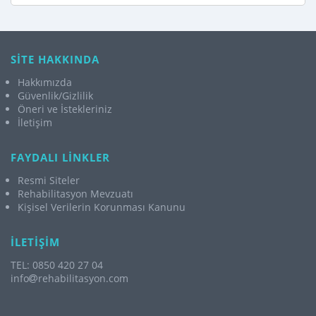
SİTE HAKKINDA
Hakkımızda
Güvenlik/Gizlilik
Öneri ve İstekleriniz
İletişim
FAYDALI LİNKLER
Resmi Siteler
Rehabilitasyon Mevzuatı
Kişisel Verilerin Korunması Kanunu
İLETİŞİM
TEL: 0850 420 27 04
info
rehabilitasyon.com