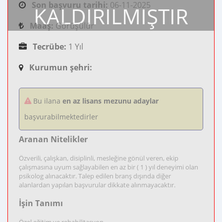
Son başvuru tarihi:
06-11-2025
KALDIRILMIŞTIR
Maaş:
Görüşülür
Tecrübe:
1 Yıl
Kurumun şehri:
Bu ilana
en az lisans mezunu adaylar
başvurabilmektedirler
Aranan Nitelikler
Özverili, çalışkan, disiplinli, mesleğine gönül veren, ekip
çalışmasına uyum sağlayabilen en az bir ( 1 ) yıl deneyimi olan
psikolog alınacaktır. Talep edilen branş dışında diğer
alanlardan yapılan başvurular dikkate alınmayacaktır.
İşin Tanımı