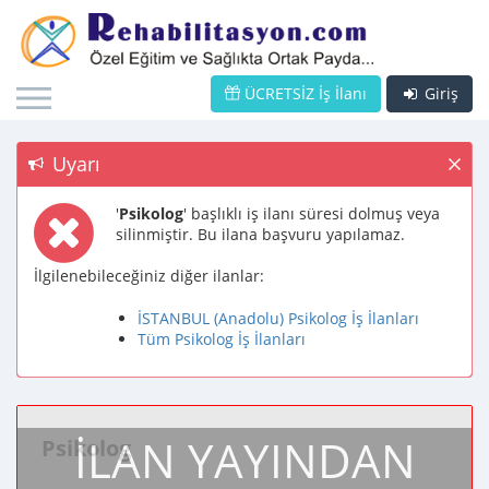
ÜCRETSİZ İş İlanı
Giriş
Uyarı
'
Psikolog
' başlıklı iş ilanı süresi dolmuş veya
silinmiştir. Bu ilana başvuru yapılamaz.
İlgilenebileceğiniz diğer ilanlar:
İSTANBUL (Anadolu) Psikolog İş İlanları
Tüm Psikolog İş İlanları
İLAN YAYINDAN
Psikolog