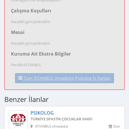
Özel eğitim ve rehabilitasyon.
Çalışma Koşulları
Karşılıklı görüşülecektir.
Mesai
Karşılıklı görüşülecektir.
Kuruma Ait Ekstra Bilgiler
Pendik/İSTANBUL
Tüm İSTANBUL (Anadolu) Psikolog İş İlanları
Benzer İlanlar
PSIKOLOG
TÜRKIYE SPASTIK ÇOCUKLAR VAKFI
İSTANBUL (Anadolu)
Dün