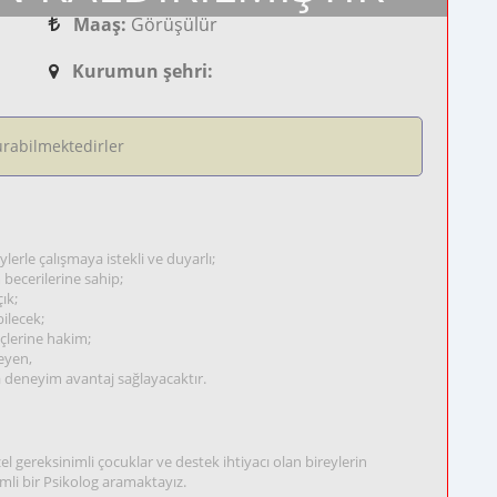
Maaş:
Görüşülür
Kurumun şehri:
rabilmektedirler
lerle çalışmaya istekli ve duyarlı;
 becerilerine sahip;
ık;
bilecek;
çlerine hakim;
eyen,
 deneyim avantaj sağlayacaktır.
el gereksinimli çocuklar ve destek ihtiyacı olan bireylerin
mli bir Psikolog aramaktayız.