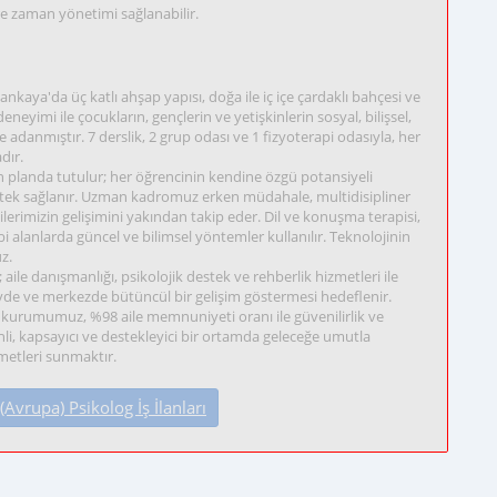
re zaman yönetimi sağlanabilir.
nkaya'da üç katlı ahşap yapısı, doğa ile iç içe çardaklı bahçesi ve
eyimi ile çocukların, gençlerin ve yetişkinlerin sosyal, bilişsel,
 adanmıştır. 7 derslik, 2 grup odası ve 1 fizyoterapi odasıyla, her
dır.
 planda tutulur; her öğrencinin kendine özgü potansiyeli
estek sağlanır. Uzman kadromuz erken müdahale, multidisipliner
cilerimizin gelişimini yakından takip eder. Dil ve konuşma terapisi,
ibi alanlarda güncel ve bilimsel yöntemler kullanılır. Teknolojinin
z.
 aile danışmanlığı, psikolojik destek ve rehberlik hizmetleri ile
 evde ve merkezde bütüncül bir gelişim göstermesi hedeflenir.
 kurumumuz, %98 aile memnuniyeti oranı ile güvenilirlik ve
li, kapsayıcı ve destekleyici bir ortamda geleceğe umutla
zmetleri sunmaktır.
vrupa) Psikolog İş İlanları