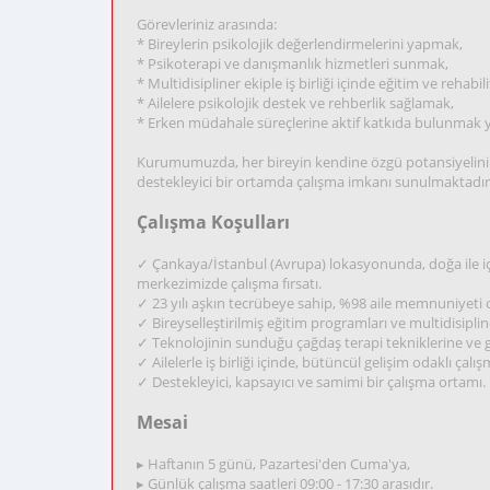
Görevleriniz arasında:
* Bireylerin psikolojik değerlendirmelerini yapmak,
* Psikoterapi ve danışmanlık hizmetleri sunmak,
* Multidisipliner ekiple iş birliği içinde eğitim ve rehab
* Ailelere psikolojik destek ve rehberlik sağlamak,
* Erken müdahale süreçlerine aktif katkıda bulunmak y
Kurumumuzda, her bireyin kendine özgü potansiyelini 
destekleyici bir ortamda çalışma imkanı sunulmaktadır
Çalışma Koşulları
✓ Çankaya/İstanbul (Avrupa) lokasyonunda, doğa ile iç i
merkezimizde çalışma fırsatı.
✓ 23 yılı aşkın tecrübeye sahip, %98 aile memnuniyeti o
✓ Bireyselleştirilmiş eğitim programları ve multidisipl
✓ Teknolojinin sunduğu çağdaş terapi tekniklerine ve g
✓ Ailelerle iş birliği içinde, bütüncül gelişim odaklı çalı
✓ Destekleyici, kapsayıcı ve samimi bir çalışma ortamı.
Mesai
▸ Haftanın 5 günü, Pazartesi'den Cuma'ya,
▸ Günlük çalışma saatleri 09:00 - 17:30 arasıdır.