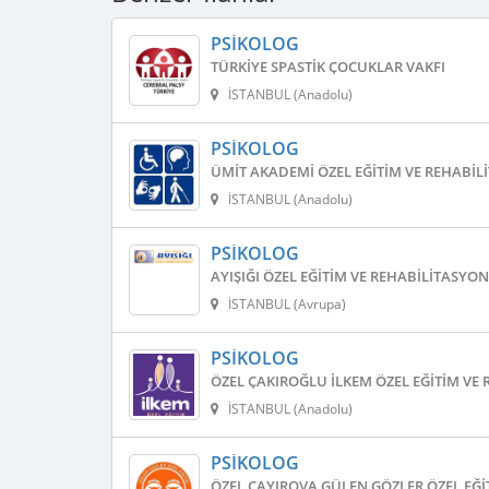
PSIKOLOG
TÜRKIYE SPASTIK ÇOCUKLAR VAKFI
İSTANBUL (Anadolu)
PSIKOLOG
ÜMIT AKADEMI ÖZEL EĞITIM VE REHABIL
İSTANBUL (Anadolu)
PSIKOLOG
AYIŞIĞI ÖZEL EĞITIM VE REHABILITASYO
İSTANBUL (Avrupa)
PSIKOLOG
ÖZEL ÇAKIROĞLU İLKEM ÖZEL EĞITIM VE
İSTANBUL (Anadolu)
PSIKOLOG
ÖZEL ÇAYIROVA GÜLEN GÖZLER ÖZEL EĞI