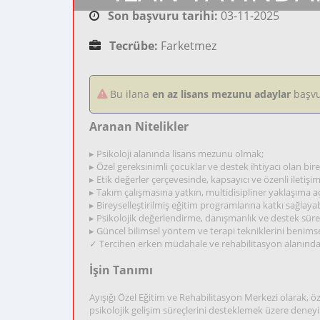
Son başvuru tarihi:
03-11-2025
Tecrübe:
Farketmez
Bu ilana
en az lisans mezunu adaylar
başvu
Aranan Nitelikler
▸ Psikoloji alanında lisans mezunu olmak;
▸ Özel gereksinimli çocuklar ve destek ihtiyacı olan birey
▸ Etik değerler çerçevesinde, kapsayıcı ve özenli iletişim
▸ Takım çalışmasına yatkın, multidisipliner yaklaşıma aç
▸ Bireyselleştirilmiş eğitim programlarına katkı sağlaya
▸ Psikolojik değerlendirme, danışmanlık ve destek süre
▸ Güncel bilimsel yöntem ve terapi tekniklerini benims
✓ Tercihen erken müdahale ve rehabilitasyon alanında
İşin Tanımı
Ayışığı Özel Eğitim ve Rehabilitasyon Merkezi olarak, öz
psikolojik gelişim süreçlerini desteklemek üzere deneyi