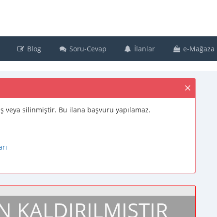
Blog
Soru-Cevap
İlanlar
e-Mağaza
muş veya silinmiştir. Bu ilana başvuru yapılamaz.
arı
N KALDIRILMIŞTIR