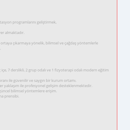
ilitasyon programlarını geliştirmek,
er almaktadır.
ortaya çıkarmaya yönelik, bilimsel ve çağdaş yöntemlerle
.
çe, 7 derslikli, 2 grup odalı ve 1 fizyoterapi odalı modern eğitim
ranı ile güvenilir ve saygın bir kurum ortamı.
iner yaklaşım ile profesyonel gelişim desteklenmektedir.
üncel bilimsel yöntemlere erişim.
şma prensibi.