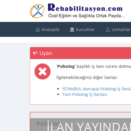
Anasayfa
Kurumlar
Uzmanlar
Uyarı
'
Psikolog
' başlıklı iş ilanı süresi dol
İlgilenebileceğiniz diğer ilanlar:
İSTANBUL (Avrupa) Psikolog İş İlanl
Tüm Psikolog İş İlanları
İLAN YAYINDA
Psikolog