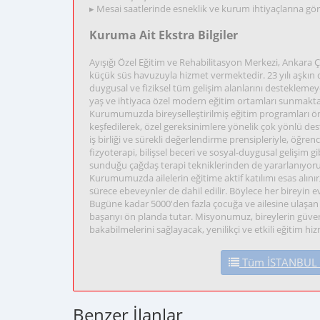
▸ Mesai saatlerinde esneklik ve kurum ihtiyaçlarına gö
Kuruma Ait Ekstra Bilgiler
Ayışığı Özel Eğitim ve Rehabilitasyon Merkezi, Ankara Ça
küçük süs havuzuyla hizmet vermektedir. 23 yılı aşkın den
duygusal ve fiziksel tüm gelişim alanlarını desteklemeye
yaş ve ihtiyaca özel modern eğitim ortamları sunmakta
Kurumumuzda bireyselleştirilmiş eğitim programları ön
keşfedilerek, özel gereksinimlere yönelik çok yönlü d
iş birliği ve sürekli değerlendirme prensipleriyle, öğren
fizyoterapi, bilişsel beceri ve sosyal-duygusal gelişim g
sunduğu çağdaş terapi tekniklerinden de yararlanıyoru
Kurumumuzda ailelerin eğitime aktif katılımı esas alınır;
sürece ebeveynler de dahil edilir. Böylece her bireyin
Bugüne kadar 5000'den fazla çocuğa ve ailesine ulaşan
başarıyı ön planda tutar. Misyonumuz, bireylerin güven
bakabilmelerini sağlayacak, yenilikçi ve etkili eğitim hi
Tüm İSTANBUL (A
Benzer İlanlar