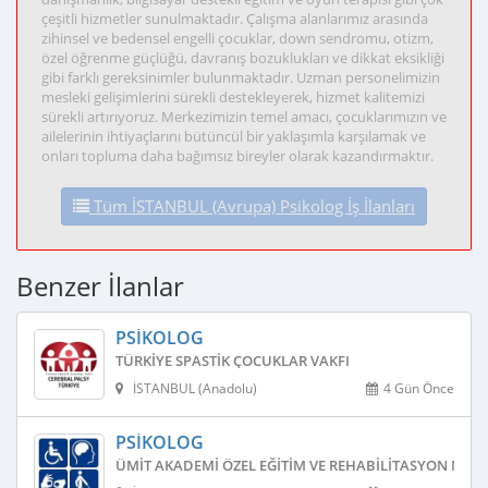
çeşitli hizmetler sunulmaktadır. Çalışma alanlarımız arasında
zihinsel ve bedensel engelli çocuklar, down sendromu, otizm,
özel öğrenme güçlüğü, davranış bozuklukları ve dikkat eksikliği
gibi farklı gereksinimler bulunmaktadır. Uzman personelimizin
mesleki gelişimlerini sürekli destekleyerek, hizmet kalitemizi
sürekli artırıyoruz. Merkezimizin temel amacı, çocuklarımızın ve
ailelerinin ihtiyaçlarını bütüncül bir yaklaşımla karşılamak ve
onları topluma daha bağımsız bireyler olarak kazandırmaktır.
Tüm İSTANBUL (Avrupa) Psikolog İş İlanları
Benzer İlanlar
PSIKOLOG
TÜRKIYE SPASTIK ÇOCUKLAR VAKFI
İSTANBUL (Anadolu)
4 Gün Önce
PSIKOLOG
ÜMIT AKADEMI ÖZEL EĞITIM VE REHABILITASYON MERK