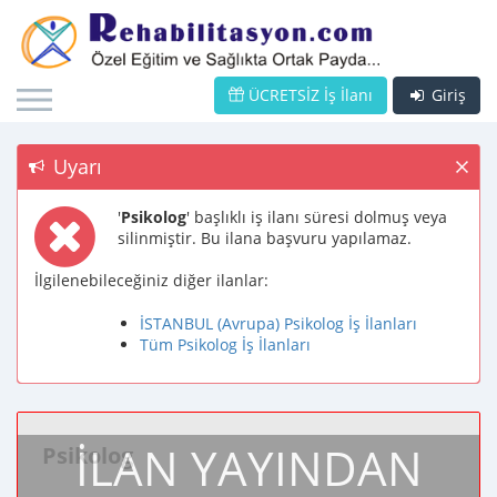
ÜCRETSİZ İş İlanı
Giriş
Uyarı
'
Psikolog
' başlıklı iş ilanı süresi dolmuş veya
silinmiştir. Bu ilana başvuru yapılamaz.
İlgilenebileceğiniz diğer ilanlar:
İSTANBUL (Avrupa) Psikolog İş İlanları
Tüm Psikolog İş İlanları
İLAN YAYINDAN
Psikolog