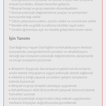
empati kurabilen, iletişim becerileri gelişmiş
* Bireysel terapi ve grup seansları düzenleyebilen
* Güncel psikolojik değerlendirme araçları ve yöntemleri
konusunda bilgi sahibi
* Takım çalışmasına yatkın, çözüm odaklı ve sorumluluk sahibi
* Mesleki etik ve gizlilik kurallarına titizlikle riayet eden
* Sürekli öğrenmeye açık ve mesleki gelişimlere önem veren
İşin Tanımı
Özel Bağımsız Yaşam Özel Eğitim ve Rehabilitasyon Merkezi
bünyesinde, özel gereksinimli çocuklar ve rehabilitasyon
desteği alan bireylerin psikolojik değerlendirme, danışmanlık
ve terapi süreçlerini yürütmek.
▸ Bireylerin duygusal, davranışsal ve gelişimsel durumlarını
analiz ederek ihtiyaçlarına uygun psikolojik destek sağlamak
▸ Ailelerle iş birliği yaparak çocukların gelişim süreçlerine
katkıda bulunmak
▸ Bireysel ve grup terapileri planlayıp uygulamak
▸ Rehabilitasyon ekibi ile koordineli çalışarak bütüncül destek
hizmetleri sunmak
▸ Güncel psikolojik araştırmaları takip ederek uygulamaları
merkezin ihtiyaçları doğrultusunda güncellemek