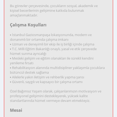
Bu görevler çerçevesinde, çocukların sosyal, akademik ve
kişisel becerilerinin gelişimine katkıda bulunmak
amaçlanmaktadır.
Çalışma Koşulları
▪ İstanbul Gaziosmanpaşa lokasyonunda, modern ve
donanımlı bir ortamda çalışma imkanı
▪ Uzman ve deneyimli bir ekip ile iş birliği içinde çalışma
▪ T.C. Milli Eğitim Bakanlığı onaylı, yasal ve etik çerçevede
hizmet sunma ayrıcalığı
▪ Mesleki gelişim ve eğitim olanakları ile sürekli kendini
yenileme fırsatı
▪ Rehabilitasyon alanında multidisipliner yaklaşımla çocuklara
bütüncül destek sağlama
▪ Ailelerle yakın iletişim ve rehberlik yapma şansı
▪ Güvenli, saygılı ve kapsayıcı bir çalışma ortamı
Özel Bağımsız Yaşam olarak, çalışanlarımızın motivasyon ve
profesyonel gelişimini destekleyerek, yüksek kalite
standartlarında hizmet vermeye devam etmekteyiz.
Mesai