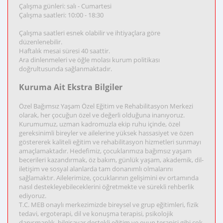
Çalışma günleri: salı - Cumartesi
Çalışma saatleri: 10:00 - 18:30
Çalışma saatleri esnek olabilir ve ihtiyaçlara göre
düzenlenebilir.
Haftalık mesai süresi 40 saattir.
Ara dinlenmeleri ve öğle molası kurum politikası
doğrultusunda sağlanmaktadır.
Kuruma Ait Ekstra Bilgiler
Özel Bağımsız Yaşam Özel Eğitim ve Rehabilitasyon Merkezi
olarak, her çocuğun özel ve değerli olduğuna inanıyoruz.
Kurumumuz, uzman kadromuzla ekip ruhu içinde, özel
gereksinimli bireyler ve ailelerine yüksek hassasiyet ve özen
göstererek kaliteli eğitim ve rehabilitasyon hizmetleri sunmayı
amaçlamaktadır. Hedefimiz, çocuklarımıza bağımsız yaşam
becerileri kazandırmak, öz bakım, günlük yaşam, akademik, dil-
iletişim ve sosyal alanlarda tam donanımlı olmalarını
sağlamaktır. Ailelerimize, çocuklarının gelişimini ev ortamında
nasıl destekleyebileceklerini öğretmekte ve sürekli rehberlik
ediyoruz.
T.C. MEB onaylı merkezimizde bireysel ve grup eğitimleri, fizik
tedavi, ergoterapi, dil ve konuşma terapisi, psikolojik
danışmanlık, bilgisayar destekli eğitim ve oyun terapisi gibi çok