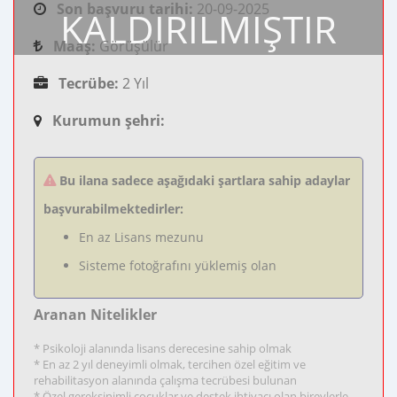
Son başvuru tarihi:
20-09-2025
KALDIRILMIŞTIR
Maaş:
Görüşülür
Tecrübe:
2 Yıl
Kurumun şehri:
Bu ilana sadece aşağıdaki şartlara sahip adaylar
başvurabilmektedirler:
En az Lisans mezunu
Sisteme fotoğrafını yüklemiş olan
Aranan Nitelikler
* Psikoloji alanında lisans derecesine sahip olmak
* En az 2 yıl deneyimli olmak, tercihen özel eğitim ve
rehabilitasyon alanında çalışma tecrübesi bulunan
* Özel gereksinimli çocuklar ve destek ihtiyacı olan bireylerle