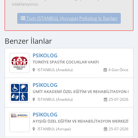
odaklanıyoruz.
Tüm İSTANBUL (Avrupa) Psikolog İş İlanları
Benzer İlanlar
PSIKOLOG
TÜRKIYE SPASTIK ÇOCUKLAR VAKFI
İSTANBUL (Anadolu)
4 Gün Önce
PSIKOLOG
ÜMIT AKADEMI ÖZEL EĞITIM VE REHABILITASYON MERK
İSTANBUL (Anadolu)
25-07-2026
PSIKOLOG
AYIŞIĞI ÖZEL EĞITIM VE REHABILITASYON MERKEZI
İSTANBUL (Avrupa)
25-07-2026