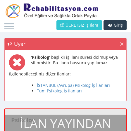
ÜCRETSİZ İş İlanı
Giriş
Uyarı
'
Psikolog
' başlıklı iş ilanı süresi dolmuş veya
silinmiştir. Bu ilana başvuru yapılamaz.
İlgilenebileceğiniz diğer ilanlar:
İSTANBUL (Avrupa) Psikolog İş İlanları
Tüm Psikolog İş İlanları
İLAN YAYINDAN
Psikolog