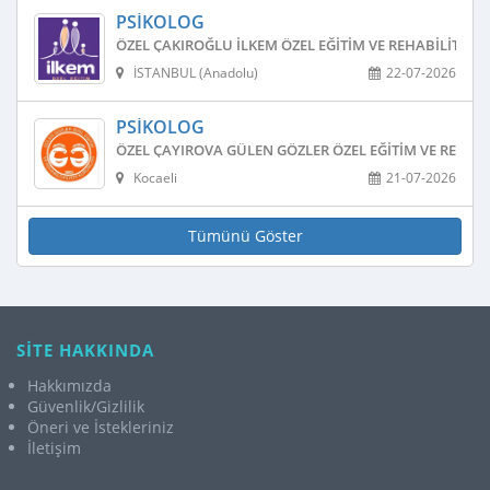
PSIKOLOG
ÖZEL ÇAKIROĞLU İLKEM ÖZEL EĞITIM VE REHABILITAS
İSTANBUL (Anadolu)
22-07-2026
PSIKOLOG
ÖZEL ÇAYIROVA GÜLEN GÖZLER ÖZEL EĞITIM VE REHAB
Kocaeli
21-07-2026
Tümünü Göster
SİTE HAKKINDA
Hakkımızda
Güvenlik/Gizlilik
Öneri ve İstekleriniz
İletişim