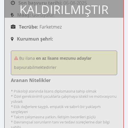
Son başvuru tarihi:
06-08-2025
KALDIRILMIŞTIR
Maaş:
Görüşülür
Tecrübe:
Farketmez
Kurumun şehri:
Bu ilana
en az lisans mezunu adaylar
başvurabilmektedirler
Aranan Nitelikler
* Psikoloji alanında lisans diplomasına sahip olmak
* Özel gereksinimli çocuklarla çalışmaya istekli ve motivasyonu
yüksek
* Etik değerlere saygılı, empatik ve sabırlı bir yaklaşım
sergileyen
* Takım çalışmasına yatkın, iletişim becerileri güçlü
* Davranışsal sorunların tanı ve tedavi süreçlerine dair bilgi
sahibi