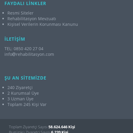
FAYDALI LİNKLER
Resmi Siteler
Rehabilitasyon Mevzuatı
Kişisel Verilerin Korunması Kanunu
İLETİŞİM
TEL: 0850 420 27 04
info
rehabilitasyon.com
ŞU AN SİTEMİZDE
240 Ziyaretçi
2 Kurumsal Üye
3 Uzman Üye
Toplam 245 Kişi Var
Toplam Ziyaretçi Sayısı
58.624.646 Kişi
Bugünkü Ziyaretçi Sayısı
6.220 Kişi