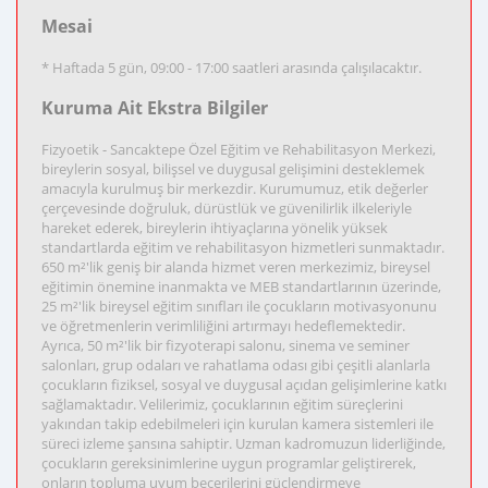
Mesai
* Haftada 5 gün, 09:00 - 17:00 saatleri arasında çalışılacaktır.
Kuruma Ait Ekstra Bilgiler
Fizyoetik - Sancaktepe Özel Eğitim ve Rehabilitasyon Merkezi,
bireylerin sosyal, bilişsel ve duygusal gelişimini desteklemek
amacıyla kurulmuş bir merkezdir. Kurumumuz, etik değerler
çerçevesinde doğruluk, dürüstlük ve güvenilirlik ilkeleriyle
hareket ederek, bireylerin ihtiyaçlarına yönelik yüksek
standartlarda eğitim ve rehabilitasyon hizmetleri sunmaktadır.
650 m²'lik geniş bir alanda hizmet veren merkezimiz, bireysel
eğitimin önemine inanmakta ve MEB standartlarının üzerinde,
25 m²'lik bireysel eğitim sınıfları ile çocukların motivasyonunu
ve öğretmenlerin verimliliğini artırmayı hedeflemektedir.
Ayrıca, 50 m²'lik bir fizyoterapi salonu, sinema ve seminer
salonları, grup odaları ve rahatlama odası gibi çeşitli alanlarla
çocukların fiziksel, sosyal ve duygusal açıdan gelişimlerine katkı
sağlamaktadır. Velilerimiz, çocuklarının eğitim süreçlerini
yakından takip edebilmeleri için kurulan kamera sistemleri ile
süreci izleme şansına sahiptir. Uzman kadromuzun liderliğinde,
çocukların gereksinimlerine uygun programlar geliştirerek,
onların topluma uyum becerilerini güçlendirmeye