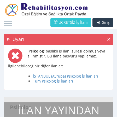
ÜCRETSİZ İş İlanı
Giriş
Uyarı
'
Psikolog
' başlıklı iş ilanı süresi dolmuş veya
silinmiştir. Bu ilana başvuru yapılamaz.
İlgilenebileceğiniz diğer ilanlar:
İSTANBUL (Avrupa) Psikolog İş İlanları
Tüm Psikolog İş İlanları
İLAN YAYINDAN
Psikolog