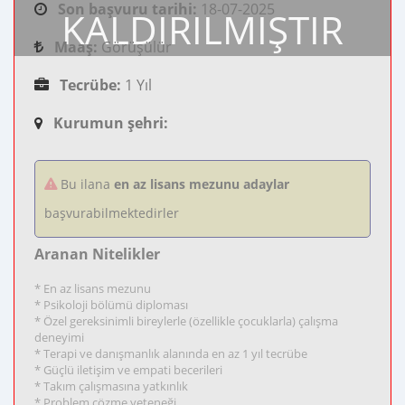
Son başvuru tarihi:
18-07-2025
KALDIRILMIŞTIR
Maaş:
Görüşülür
Tecrübe:
1 Yıl
Kurumun şehri:
Bu ilana
en az lisans mezunu adaylar
başvurabilmektedirler
Aranan Nitelikler
* En az lisans mezunu
* Psikoloji bölümü diploması
* Özel gereksinimli bireylerle (özellikle çocuklarla) çalışma
deneyimi
* Terapi ve danışmanlık alanında en az 1 yıl tecrübe
* Güçlü iletişim ve empati becerileri
* Takım çalışmasına yatkınlık
* Problem çözme yeteneği