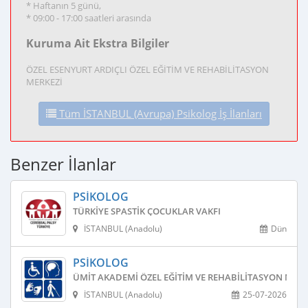
* Haftanın 5 günü,
* 09:00 - 17:00 saatleri arasında
Kuruma Ait Ekstra Bilgiler
ÖZEL ESENYURT ARDIÇLI ÖZEL EĞİTİM VE REHABİLİTASYON
MERKEZİ
Tüm İSTANBUL (Avrupa) Psikolog İş İlanları
Benzer İlanlar
PSIKOLOG
TÜRKIYE SPASTIK ÇOCUKLAR VAKFI
İSTANBUL (Anadolu)
Dün
PSIKOLOG
ÜMIT AKADEMI ÖZEL EĞITIM VE REHABILITASYON MERK
İSTANBUL (Anadolu)
25-07-2026