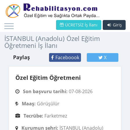
ÜCRETSİZ İş İlanı
Giriş
İSTANBUL (Anadolu) Özel Eğitim
Öğretmeni İş İlanı
Paylaş
Faceboook
X
Özel Eğitim Öğretmeni
Son başvuru tarihi:
07-08-2026
Maaş:
Görüşülür
Tecrübe:
Farketmez
Kurumun şehri:
İSTANBUL (Anadolu)