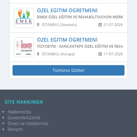
ÖZEL EĞITIM ÖĞRETMENI
EMEK ÖZEL EĞITIM VE REHABILITASYON MERKEZI
İSTANBUL (Anadolu)
21-07-2026
ÖZEL EĞITIM ÖĞRETMENI
FIZYOETIK - SANCAKTEPE ÖZEL EĞITIM VE REHABILI
İSTANBUL (Avrupa)
17-07-2026
Tümünü Göster
SİTE HAKKINDA
Hakkımızda
Güvenlik/Gizlilik
Öneri ve İstekleriniz
İletişim