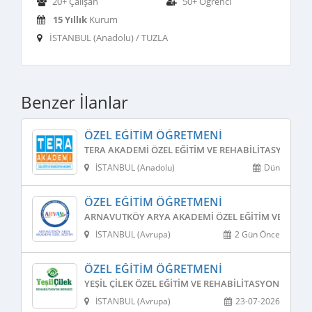
20+ Çalışan
50+ Öğrenci
15 Yıllık
Kurum
İSTANBUL (Anadolu) / TUZLA
Benzer İlanlar
ÖZEL EĞITIM ÖĞRETMENI
TERA AKADEMI ÖZEL EĞITIM VE REHABILITASYON ME
İSTANBUL (Anadolu)
Dün
ÖZEL EĞITIM ÖĞRETMENI
ARNAVUTKÖY ARYA AKADEMI ÖZEL EĞITIM VE REHAB
İSTANBUL (Avrupa)
2 Gün Önce
ÖZEL EĞITIM ÖĞRETMENI
YEŞIL ÇILEK ÖZEL EĞITIM VE REHABILITASYON MERKE
İSTANBUL (Avrupa)
23-07-2026