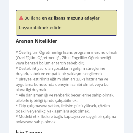
Bu ilana
en az lisans mezunu adaylar
başvurabilmektedirler
Aranan Nitelikler
* Özel Eğitim Öğretmenliği lisans programı mezunu olmak
(Özel Eğitim Öğretmenliği, Zihin Engelliler Öğretmenliği
veya benzeri bölümler tercih sebebidir).
* Destek ihtiyacı olan çocukların gelişim süreçlerine
duyarlı, sabırlı ve empatik bir yaklaşım sergilemek.
* Bireyselleştirilmiş eğitim planları (BEP) hazırlama ve
uygulama konusunda deneyim sahibi olmak veya bu
alana ilgi duymak.
* Aile danışmanlığı ve rehberlik becerilerine sahip olmak,
ailelerle iş birliği içinde çalışabilmek.
* Ekip çalışmasına yatkın, iletişim gücü yüksek, çözüm
odaklı ve yenilikçi yaklaşımlara açık olmak.
* Mesleki etik ilkelere bağlı, kapsayıcı ve saygılı bir çalışma
anlayışına sahip olmak.
İşin Tanımı