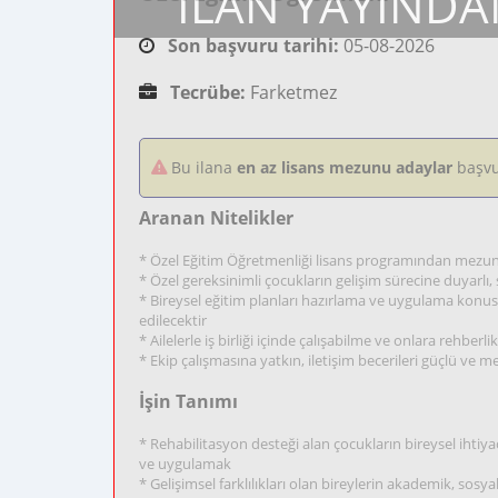
İLAN YAYINDA
Son başvuru tarihi:
05-08-2026
Tecrübe:
Farketmez
Bu ilana
en az lisans mezunu adaylar
başvu
Aranan Nitelikler
* Özel Eğitim Öğretmenliği lisans programından mezun o
* Özel gereksinimli çocukların gelişim sürecine duyarlı
* Bireysel eğitim planları hazırlama ve uygulama konus
edilecektir
* Ailelerle iş birliği içinde çalışabilme ve onlara rehbe
* Ekip çalışmasına yatkın, iletişim becerileri güçlü ve m
İşin Tanımı
* Rehabilitasyon desteği alan çocukların bireysel ihtiya
ve uygulamak
* Gelişimsel farklılıkları olan bireylerin akademik, sosy