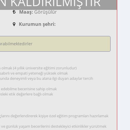
N KALDIRILMIŞTIR
Maaş:
Görüşülür
Kurumun şehri:
rabilmektedirler
lmak (4 yıllık üniversite eğitimi zorunludur)
, sabırlı ve empati yeteneği yüksek olmak
unda deneyimli veya bu alana ilgi duyan adaylar tercih
rlik edebilme becerisine sahip olmak
esleki etik değerlere bağlı olmak
çlarını değerlendirerek kişiye özel eğitim programları hazırlamak
al ve günlük yaşam becerilerini destekleyici etkinlikler yürütmek