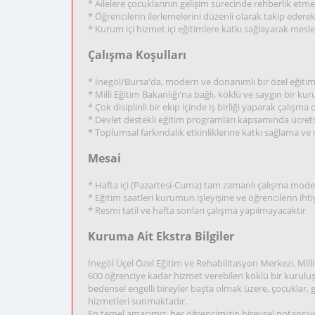
* Ailelere çocuklarının gelişim sürecinde rehberlik etm
* Öğrencilerin ilerlemelerini düzenli olarak takip ede
* Kurum içi hizmet içi eğitimlere katkı sağlayarak mesle
Çalışma Koşulları
* İnegöl/Bursa'da, modern ve donanımlı bir özel eğiti
* Milli Eğitim Bakanlığı'na bağlı, köklü ve saygın bir ku
* Çok disiplinli bir ekip içinde iş birliği yaparak çalışma
* Devlet destekli eğitim programları kapsamında ücret
* Toplumsal farkındalık etkinliklerine katkı sağlama ve
Mesai
* Hafta içi (Pazartesi-Cuma) tam zamanlı çalışma mode
* Eğitim saatleri kurumun işleyişine ve öğrencilerin ih
* Resmi tatil ve hafta sonları çalışma yapılmayacaktır
Kuruma Ait Ekstra Bilgiler
İnegöl Üçel Özel Eğitim ve Rehabilitasyon Merkezi, Mill
600 öğrenciye kadar hizmet verebilen köklü bir kuruluştur
bedensel engelli bireyler başta olmak üzere, çocuklar, g
hizmetleri sunmaktadır.
En temel amacımız, her öğrencimizin bireysel potansiye