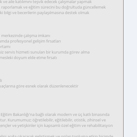
ek ve aile katılımını teşvik edecek çalışmalar yapmak
rek raporlamak ve eğitim sürecini bu doğrultuda güncellemek
ki bilgi ve becerilerin paylaşılmasına destek olmak
m merkezinde çalışma imkanı
rumda profesyonel gelişim fırsatları
 ortamı
siz servis hizmeti sunulan bir kurumda görev alma
 mesleki doyum elde etme fırsatı
li
tiyaçlarına göre esnek olarak düzenlenecektir
i Eğitim Bakanlığı'na bağlı olarak modern ve üç katlı binasında
. Kurumumuz; öğretilebilir, eğitilebilir, otistik, zihinsel ve
ençler ve yetişkinler için kapsamlı özel eğitim ve rehabilitasyon
lini açığa çıkararak geliştirmek ve onları topluma etkin biçimde