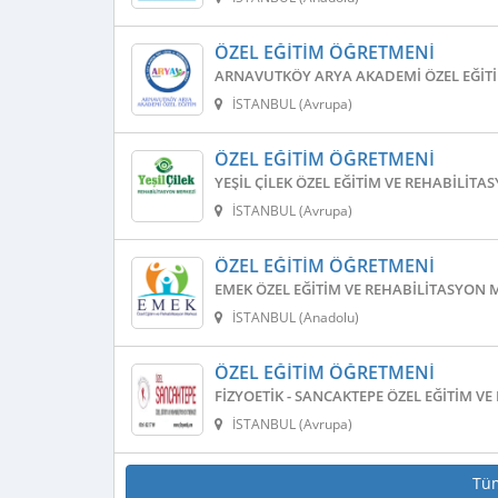
ÖZEL EĞITIM ÖĞRETMENI
ARNAVUTKÖY ARYA AKADEMI ÖZEL EĞITI
İSTANBUL (Avrupa)
ÖZEL EĞITIM ÖĞRETMENI
YEŞIL ÇILEK ÖZEL EĞITIM VE REHABILITA
İSTANBUL (Avrupa)
ÖZEL EĞITIM ÖĞRETMENI
EMEK ÖZEL EĞITIM VE REHABILITASYON 
İSTANBUL (Anadolu)
ÖZEL EĞITIM ÖĞRETMENI
FIZYOETIK - SANCAKTEPE ÖZEL EĞITIM V
İSTANBUL (Avrupa)
Tü