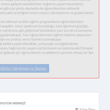
ve motor gelişimi desteklerken; bağımsız yaşam becerilerini,
m gibi çok yönlü alanlarda da öğrencilerimize rehberlik
le yakın iş birliğine önem veriyor, aile katılımını ve güçlenmesini
el, bilimsel ve etkin eğitim programlarını öğrencilerimizin
nsel engeller, otizm spektrum bozukluğu, özel öğrenme güçlüğü,
 sendromu gibi gelişimsel farklılıkların yanı sıra dil ve konuşma
uygulamaktayız. Tüm öğrencilerimizin eğitim hakkına ulaşmasını
sları ve ücretsiz servis hizmeti sunmaktayız.
 birlikte çeşitli etkinlikler, yürüyüşler ve bilgilendirme
sını, bağımsız bir yaşam sürdürmesini ve topluma aktif bireyler
elecek için öğrencilerinin ve ailelerinin yanında olmayı bir ilke
ğitim Öğretmeni İş İlanları
ITASYON MERKEZI
3 Gün Önce