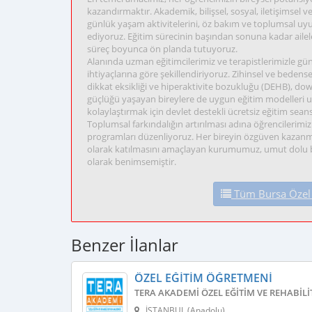
kazandırmaktır. Akademik, bilişsel, sosyal, iletişimsel 
günlük yaşam aktivitelerini, öz bakım ve toplumsal uyu
ediyoruz. Eğitim sürecinin başından sonuna kadar aileler
süreç boyunca ön planda tutuyoruz.
Alanında uzman eğitimcilerimiz ve terapistlerimizle günc
ihtiyaçlarına göre şekillendiriyoruz. Zihinsel ve bede
dikkat eksikliği ve hiperaktivite bozukluğu (DEHB), down
güçlüğü yaşayan bireylere de uygun eğitim modelleri 
kolaylaştırmak için devlet destekli ücretsiz eğitim sean
Toplumsal farkındalığın artırılması adına öğrencilerimizle
programları düzenliyoruz. Her bireyin özgüven kazanma
olarak katılmasını amaçlayan kurumumuz, umut dolu bir g
olarak benimsemiştir.
Tüm Bursa Özel E
Benzer İlanlar
ÖZEL EĞITIM ÖĞRETMENI
TERA AKADEMI ÖZEL EĞITIM VE REHABIL
İSTANBUL (Anadolu)