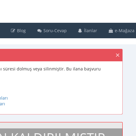
Blog
Soru-Cevap
İlanlar
e-Mağaza
lanı süresi dolmuş veya silinmiştir. Bu ilana başvuru
ları
arı