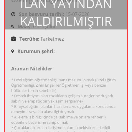
İLAN YAYINDAN
Özel Eğitim Öğretmeni
Son başvuru tarihi:
15-07-2026
KALDIRILMIŞTIR
Maaş:
Görüşülür
Tecrübe:
Farketmez
Kurumun şehri:
Aranan Nitelikler
* Özel eğitim öğretmenliği lisans mezunu olmak (Özel Eğitim
Öğretmenliği, Zihin Engelliler Öğretmenliği veya benzeri
bölümler tercih sebebidir)
* Destek ihtiyacı olan çocukların gelişim süreçlerine duyarlı,
sabırlı ve empatik bir yaklaşım sergilemek
* Bireysel eğitim planları hazırlama ve uygulama konusunda
deneyimli veya bu alana ilgi duymak
* Ailelerle iş birliği içinde çalışabilme ve onlara rehberlik
edebilme becerisine sahip olmak
* Çocuklarla kurulan iletişimde olumlu pekiştireçleri etkili