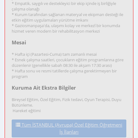
* Empatik, saygılı ve destekleyici bir ekip içinde iş birliğiyle
çalışma olanağı
* Kurum tarafından sağlanan materyal ve ekipman desteği ile
etkin eğitim uygulamaları yürütme imkanı
* Gaziosmanpaşa'da, ulaşımı kolay ve merkezî bir konumda
hizmet veren modern bir rehabilitasyon merkezi
Mesai
* Hafta içi (Pazartesi-Cuma) tam zamanlı mesai
* Esnek çalışma saatleri, çocukların eğitim programlarına göre
düzenlenir (genellikle sabah 08:30 ile akşam 17:30 arası)
* Hafta sonu ve resmi tatillerde çalışma gerektirmeyen bir
program
Kuruma Ait Ekstra Bilgiler
Bireysel Eğitim, Özel Eğitim, Fizik tedavi, Oyun Terapisi, Duyu
Bütünleme.
Hareket eğitimi
Tüm İSTANBUL (Avrupa) Özel Eğitim Öğretmeni
İş İlanları