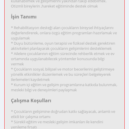
kullanabilmek ve gelişimlerini yakından takip edebilmek.
Otizmli bireylerin ,hareket eğitiminde destek olmak
İşin Tanımı
* Rehabilitasyon desteği alan çocukların bireysel ihtiyaçlarını
değerlendirerek, onlara özgü eğitim programları hazırlamak ve
uygulamak
* Duyu bütünleme, oyun terapisi ve fiziksel destek gerektiren
aktiviteleri planlayarak çocukların gelişimlerini desteklemek
* Ailelere çocuklarının eğitim sürecinde rehberlik etmek ve ev
ortamında uygulanabilecek yöntemler konusunda bilgi
vermek
* Çocukların sosyal, bilişsel ve motor becerilerini geliştirmeye
yönelik etkinlikler düzenlemek ve bu süreçleri belgeleyerek
ilerlemeleri kaydetmek
* Kurum içi eğitim ve gelişim programlarına katkıda bulunmak,
mesleki bilgi ve deneyimleri paylaşmak
Çalışma Koşulları
* Çocukların gelişimine doğrudan katkı sağlayacak, anlamlı ve
etkili bir çalışma ortamı
* Sürekli eğitim ve mesleki gelişim imkanları ile kendini
yenileme fırsatı