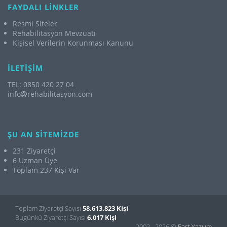
FAYDALI LİNKLER
Resmi Siteler
Rehabilitasyon Mevzuatı
Kişisel Verilerin Korunması Kanunu
İLETİŞİM
TEL: 0850 420 27 04
info
rehabilitasyon.com
ŞU AN SİTEMİZDE
231 Ziyaretçi
6 Uzman Üye
Toplam 237 Kişi Var
Toplam Ziyaretçi Sayısı
58.613.823 Kişi
Bugünkü Ziyaretçi Sayısı
6.017 Kişi
2002 - 2026 ©
Fast Yazılım