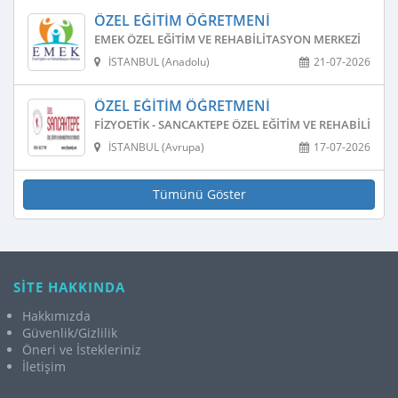
ÖZEL EĞITIM ÖĞRETMENI
EMEK ÖZEL EĞITIM VE REHABILITASYON MERKEZI
İSTANBUL (Anadolu)
21-07-2026
ÖZEL EĞITIM ÖĞRETMENI
FIZYOETIK - SANCAKTEPE ÖZEL EĞITIM VE REHABILITAS
İSTANBUL (Avrupa)
17-07-2026
Tümünü Göster
SİTE HAKKINDA
Hakkımızda
Güvenlik/Gizlilik
Öneri ve İstekleriniz
İletişim