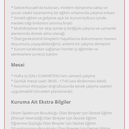
* Gebze/Kocaeli'de bulunan, modern donanıma sahip ve
çocuk odaklı tasarlanmış bir eğitim ortamında çalışma imkanı
* Sürekli eğitim ve gelişime açık bir kurum kültürü içinde
mesleki bilgi birikimini artırma fırsatı
* Multidisipliner bir ekip içinde iş birliğiyle çalışma ve uzmanlık
alanlarında destek alma olanağı
* Özel gereksinimli bireylerin hayatlarına dokunmanın manevi
doyumunu yaşayabileceğiniz, anlamlı bir çalışma deneyimi
* Kurum tarafından sağlanan hizmet içi eğitimler ve
seminerlere ücretsiz katılım
Mesai
* Hafta içi (SALI-CUMARTESİ) tam zamanlı çalışma
* Günlük mesai saati: 08:45 - 17:45 (ara dinlenmesi dahil)
* Kurumun ihtiyaçları doğrultusunda esnek çalışma saatleri
uygulanabilir (önceden planlanarak)
Kuruma Ait Ekstra Bilgiler
Otizm Spektrum Bozukluğu Olan Bireyler İçin Destek Eğitim
Zihinsel Yetersizliği Olan Bireyler İçin Destek Eğitim
Öğrenme Güçlüğü Olan Bireyler İçin Destek Eğitim
Dil ve Konuşma Bozukluğu Olan Bireyler İçin Destek Eğitim