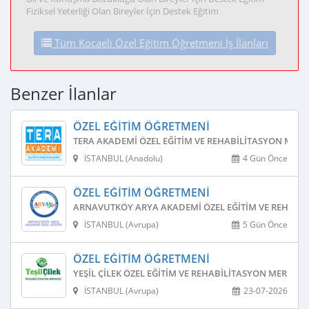
Fiziksel Yeterliği Olan Bireyler İçin Destek Eğitim
Tüm Kocaeli Özel Eğitim Öğretmeni İş İlanları
Benzer İlanlar
ÖZEL EĞITIM ÖĞRETMENI
TERA AKADEMI ÖZEL EĞITIM VE REHABILITASYON MERK
İSTANBUL (Anadolu)
4 Gün Önce
ÖZEL EĞITIM ÖĞRETMENI
ARNAVUTKÖY ARYA AKADEMI ÖZEL EĞITIM VE REHABIL
İSTANBUL (Avrupa)
5 Gün Önce
ÖZEL EĞITIM ÖĞRETMENI
YEŞIL ÇILEK ÖZEL EĞITIM VE REHABILITASYON MERKEZI
İSTANBUL (Avrupa)
23-07-2026