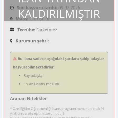
Son başvuru tarihi:
09-07-2026
KALDIRILMIŞTIR
Maaş:
Görüşülür
Tecrübe:
Farketmez
Kurumun şehri:
Bu ilana sadece aşağıdaki şartlara sahip adaylar
başvurabilmektedirler:
Bay adaylar
En az Lisans mezunu
Aranan Nitelikler
* Özel Eğitim Öğretmenliği lisans programı mezunu olmak (4
yıllık üniversite eğitimi zorunludur)