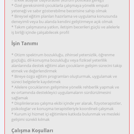
* Erkek adaylar başvurabilir (kurum politikası gereği)
* Özel gereksinimli çocuklarla çalışmaya yönelik empati
yeteneği ve sabır gösterebilme becerisine sahip olmak
* Bireysel eğitim planları hazırlama ve uygulama konusunda
deneyimli veya bu alanda kendini geliştirmeye açık olmak
* Takım çalışmasına yatkın, iletişim becerileri güçlü ve ailelerle
iş birliği içinde çalışabilecek profil
İşin Tanımı
* Otizm spektrum bozukluğu, zihinsel yetersizlik, öğrenme
güçlüğü, dil-konuşma bozukluğu veya fiziksel yeterlilik
alanlarında destek eğitimi alan çocukların gelişim sürecini takip
etmek ve değerlendirmek
* Bireye özgü eğitim programları oluşturmak, uygulamak ve
süreci belgelerle kaydetmek
* Ailelere çocuklarının gelişimine yönelik rehberlik yapmak ve
ev ortamında destekleyici uygulamaların sürdürülmesini
sağlamak
* Displinlerarası çalışma ekibi içinde yer alarak, fizyoterapistler,
psikologlar ve konuşma terapistleriyle koordineli çalışmak
* Kurum içi hizmet içi eğitimlere katkıda bulunmak ve mesleki
gelişimi sürekli kılmak
Çalışma Koşulları