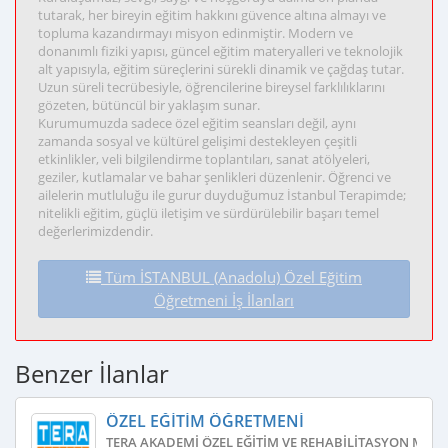
tutarak, her bireyin eğitim hakkını güvence altına almayı ve
topluma kazandırmayı misyon edinmiştir. Modern ve
donanımlı fiziki yapısı, güncel eğitim materyalleri ve teknolojik
alt yapısıyla, eğitim süreçlerini sürekli dinamik ve çağdaş tutar.
Uzun süreli tecrübesiyle, öğrencilerine bireysel farklılıklarını
gözeten, bütüncül bir yaklaşım sunar.
Kurumumuzda sadece özel eğitim seansları değil, aynı
zamanda sosyal ve kültürel gelişimi destekleyen çeşitli
etkinlikler, veli bilgilendirme toplantıları, sanat atölyeleri,
geziler, kutlamalar ve bahar şenlikleri düzenlenir. Öğrenci ve
ailelerin mutluluğu ile gurur duyduğumuz İstanbul Terapimde;
nitelikli eğitim, güçlü iletişim ve sürdürülebilir başarı temel
değerlerimizdendir.
Tüm İSTANBUL (Anadolu) Özel Eğitim
Öğretmeni İş İlanları
Benzer İlanlar
ÖZEL EĞITIM ÖĞRETMENI
TERA AKADEMI ÖZEL EĞITIM VE REHABILITASYON MERK