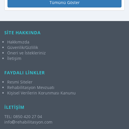
Tümünü Göster
SİTE HAKKINDA
Hakkımızda
Güvenlik/Gizlilik
Öneri ve İstekleriniz
İletişim
FAYDALI LİNKLER
Resmi Siteler
Rehabilitasyon Mevzuatı
Kişisel Verilerin Korunması Kanunu
İLETİŞİM
TEL: 0850 420 27 04
info
rehabilitasyon.com