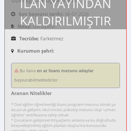
İLAN YAYINDAN
Özel Eğitim Öğretmeni
Son başvuru tarihi:
06-07-2026
KALDIRILMIŞTIR
Maaş:
Görüşülür
Tecrübe:
Farketmez
Kurumun şehri:
Bu ilana
en az lisans mezunu adaylar
başvurabilmektedirler
Aranan Nitelikler
* Özel eğitim öğretmenliği lisans programı mezunu olmak ya
da çocuk gelişimi, okul öncesi, psikoloji mezunu olup 'uzman
öğretici' sertifikasına sahip olmak
* Çocukların gelişimsel ihtiyaçlarını anlama ve bu doğrultuda
bireyselleştirilmiş eğitim planları oluşturma konusunda
yetkinlik sahibi olmak