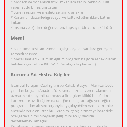
* Modern ve donanımlı fiziki imkanlara sahip, teknolojik alt
yapısı güçlü bir eğitim ortamı
* Sürekli eğitim ve mesleki gelişim olanakları
* Kurumun düzenlediği sosyal ve kültürel etkinliklere katılım
imkanı
* İnsana ve eğitime değer veren, kapsayıcı bir kurum kültürü
Mesai
* Salı-Cumartesi tam zamanlı çalışma ya da şartlara göre yarı
zamanlı çalışma
* Mesai saatleri kurumun eğitim programına göre esnek olarak
belirlenir (genellikle 08:45-17:45aralığında planlanır)
Kuruma Ait Ekstra Bilgiler
İstanbul Terapim Özel Eğitim ve Rehabilitasyon Merkezi, 2009
yılından bu yana Anadolu Yakasında hizmet veren, alanında
uzman ve deneyimli kadrosuyla öne çıkan köklü bir eğitim
kurumudur. Milli Eğitim Bakanlığının oluşturduğu yedi eğitim
programından altısını başarıyla uygulayabilen nadir kurumlar
arasında yer alan İstanbul Terapim, geniş hizmet yelpazesiyle
özel gereksinimli bireylerin gelişimini en iyi şekilde
desteklemeyi amaçlar.
Kuruluşumuz; sevgi, saygı ve hoşgörüyü daima ön planda