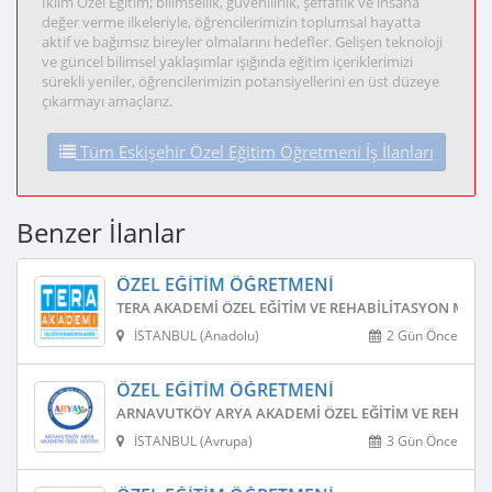
İklim Özel Eğitim; bilimsellik, güvenilirlik, şeffaflık ve insana
değer verme ilkeleriyle, öğrencilerimizin toplumsal hayatta
aktif ve bağımsız bireyler olmalarını hedefler. Gelişen teknoloji
ve güncel bilimsel yaklaşımlar ışığında eğitim içeriklerimizi
sürekli yeniler, öğrencilerimizin potansiyellerini en üst düzeye
çıkarmayı amaçlarız.
Tüm Eskişehir Özel Eğitim Öğretmeni İş İlanları
Benzer İlanlar
ÖZEL EĞITIM ÖĞRETMENI
TERA AKADEMI ÖZEL EĞITIM VE REHABILITASYON MERK
İSTANBUL (Anadolu)
2 Gün Önce
ÖZEL EĞITIM ÖĞRETMENI
ARNAVUTKÖY ARYA AKADEMI ÖZEL EĞITIM VE REHABIL
İSTANBUL (Avrupa)
3 Gün Önce