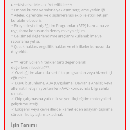
▸ **Kişisel ve Mesleki Yeterlilikler**:
* Empati kurma ve sabırla yaklaşım sergileme yetkinliği.
* Aileler, öğrenciler ve disiplinlerarası ekip ile etkili iletişim
kurabilme becerisi.
* Bireyselleştirilmiş Eğitim Programları (BEP) hazırlama ve
uygulama konusunda deneyim veya eğilim.
* Gelişimsel değerlendirme araçlarını kullanabilme ve
raporlama yetisi.
* Çocuk hakları, engellilik hakları ve etik ilkeler konusunda
duyarlılık.
▸ **Tercih Edilen Nitelikler (artı değer olarak
değerlendirilecektir)**:
✓ Özel eğitim alanında sertifika programları veya hizmet içi
eğitimler.
✓ Duyu bütünleme, ABA (Uygulamalı Davranış Analizi) veya
alternatif iletişim yöntemleri (AAC) konusunda bilgi sahibi
olmak.
✓ Ekip çalışmasına yatkınlık ve yenilikçi eğitim materyalleri
geliştirme isteği.
✓ Eskişehir veya çevre illerde ikamet eden adaylar (taşınma
sürecini kolaylaştırmak adına).
İşin Tanımı