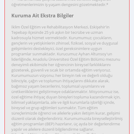
öğretmenlerimizin iş-yaşam dengesini gözetmektedir.*
Kuruma Ait Ekstra Bilgiler
İklim Özel Eğitim ve Rehabilitasyon Merkezi, Eskişehir'in
Tepebaşı ilçesinde 25 yılı aşkın bir tecrübe ve uzman
kadrosuyla hizmet vermektedir. Kurumumuz; çocukların,
gençlerin ve yetişkinlerin zihinsel, fiziksel, sosyal ve duygusal
gelişimlerini destekleyici, özel gereksinimlere uygun
programlar sunmaktadır. Kurucumuz Ayhan Altunsoy'un
liderliğinde, Anadolu Üniversitesi Özel Eğitim Bölümü mezunu
deneyimli ekibimizle her öğrencinin bireysel farklılıklarını
gözeterek, güvenli ve sıcak bir ortamda eğitim veriyoruz.
Kurumumuzun vizyonu; her bireyin tek ve değerli olduğu
bilinciyle, çağın ve toplumun ihtiyaçlarını dikkate alarak,
bağımsız yaşam becerilerini, toplumsal uyumlarını ve
üretkenliklerini geliştirmeye odaklanmaktır. Misyonumuz ise,
özel eğitime ihtiyaç duyan bireyleri topluma kazandırmak için,
bilimsel yaklaşımlarla, aile ve ilgili kurumlarla işbirliği içinde,
bireysel ve grup eğitimleri sunmaktır. Tüm eğitim
süreçlerimizde öğrenci ve ailelerle yakın iletişim kurar, gelişimi
düzenli olarak değerlendiririz. Kurumumuzda bireyselleştirilmiş
eğitim programları (BEP) hazırlanır, üç ayda bir değerlendirme
yapılır ve ailelere düzenli bilgilendirme sağlanır.