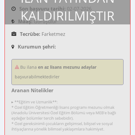
Son başvuru tarihi:
02-07-2026
KALDIRILMIŞTIR
Maaş:
Görüşülür
Tecrübe:
Farketmez
Kurumun şehri:
Bu ilana
en az lisans mezunu adaylar
başvurabilmektedirler
Aranan Nitelikler
▸ **Eğitim ve Uzmanlık**:
* Özel Eğitim Öğretmenliği lisans programı mezunu olmak
(Anadolu Üniversitesi Özel Eğitim Bölümü veya MEB'e bağlı
eşdeğer bölümler tercih sebebidir).
* Özel gereksinimli çocukların gelişimsel, bilişsel ve sosyal
ihtiyaçlarına yönelik bilimsel yaklaşımlara hakimiyet.