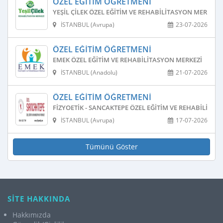
ÖZEL EĞITIM ÖĞRETMENI
YEŞIL ÇILEK ÖZEL EĞITIM VE REHABILITASYON MERKEZI
İSTANBUL (Avrupa)
23-07-2026
ÖZEL EĞITIM ÖĞRETMENI
EMEK ÖZEL EĞITIM VE REHABILITASYON MERKEZI
İSTANBUL (Anadolu)
21-07-2026
ÖZEL EĞITIM ÖĞRETMENI
FIZYOETIK - SANCAKTEPE ÖZEL EĞITIM VE REHABILITAS
İSTANBUL (Avrupa)
17-07-2026
Tümünü Göster
SİTE HAKKINDA
Hakkımızda