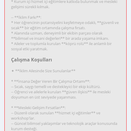
* Kurum içi hizmet içi eğitimlere katkıda bulunmak ve mesleki
gelişimi sürekli kılmak.
-- **İklim Farkı**:
* Her öğrencinin potansiyelini keşfetmeye odaklı, **güvenli ve
sıcak** bir eğitim ortamında çalışma fırsatı.
* Alanında uzman, deneyimli bir ekibin parçası olarak
**bilimsel ve insani değerleri** bir arada yaşama imkanı.
* Aileler ve toplumla kurulan **köprü rolü** ile anlamlı bir
sosyal etki yaratmak.
Çalışma Koşulları
✦ **İklim Ailesinde Size Sunulanlar**
* **İnsana Değer Veren Bir Çalışma Ortamı**:
-- Sıcak, saygı temelli ve destekleyici bir ekip kültürü.
-- Öğrenci ve ailelerle kurulan **güven ilişkisi** ile mesleki
doyumun en üst seviyede yaşanması.
* **Mesleki Gelişim Fırsatları**:
-- Düzenli olarak sunulan **hizmet içi eğitimler** ve
workshop'lar.
-- Güncel bilimsel yaklaşımlar ve teknolojik araçlar konusunda
kurum desteği.