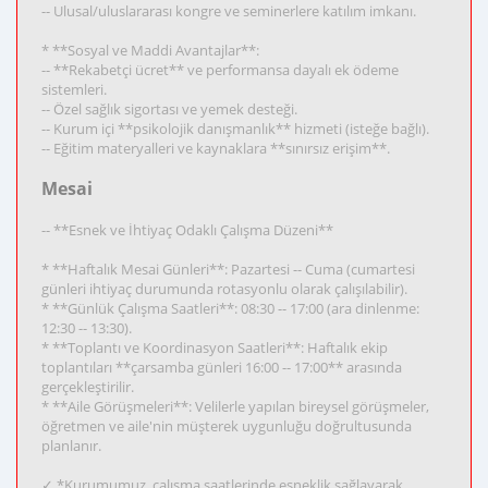
-- Ulusal/uluslararası kongre ve seminerlere katılım imkanı.
* **Sosyal ve Maddi Avantajlar**:
-- **Rekabetçi ücret** ve performansa dayalı ek ödeme
sistemleri.
-- Özel sağlık sigortası ve yemek desteği.
-- Kurum içi **psikolojik danışmanlık** hizmeti (isteğe bağlı).
-- Eğitim materyalleri ve kaynaklara **sınırsız erişim**.
Mesai
-- **Esnek ve İhtiyaç Odaklı Çalışma Düzeni**
* **Haftalık Mesai Günleri**: Pazartesi -- Cuma (cumartesi
günleri ihtiyaç durumunda rotasyonlu olarak çalışılabilir).
* **Günlük Çalışma Saatleri**: 08:30 -- 17:00 (ara dinlenme:
12:30 -- 13:30).
* **Toplantı ve Koordinasyon Saatleri**: Haftalık ekip
toplantıları **çarsamba günleri 16:00 -- 17:00** arasında
gerçekleştirilir.
* **Aile Görüşmeleri**: Velilerle yapılan bireysel görüşmeler,
öğretmen ve aile'nin müşterek uygunluğu doğrultusunda
planlanır.
✓ *Kurumumuz, çalışma saatlerinde esneklik sağlayarak