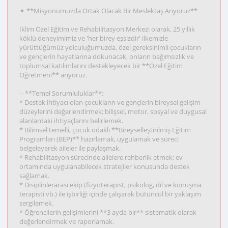
✦ **Misyonumuzda Ortak Olacak Bir Meslektaş Arıyoruz**
İklim Özel Eğitim ve Rehabilitasyon Merkezi olarak, 25 yıllık
köklü deneyimimiz ve 'her birey eşsizdir' ilkemizle
yürüttüğümüz yolculuğumuzda, özel gereksinimli çocukların
ve gençlerin hayatlarına dokunacak, onların bağımsızlık ve
toplumsal katılımlarını destekleyecek bir **Özel Eğitim
Öğretmeni** arıyoruz.
-- **Temel Sorumluluklar**:
* Destek ihtiyacı olan çocukların ve gençlerin bireysel gelişim
düzeylerini değerlendirmek; bilişsel, motor, sosyal ve duygusal
alanlardaki ihtiyaçlarını belirlemek.
* Bilimsel temelli, çocuk odaklı **Bireyselleştirilmiş Eğitim
Programları (BEP)** hazırlamak, uygulamak ve süreci
belgeleyerek aileler ile paylaşmak.
* Rehabilitasyon sürecinde ailelere rehberlik etmek; ev
ortamında uygulanabilecek stratejiler konusunda destek
sağlamak.
* Disiplinlerarası ekip (fizyoterapist, psikolog, dil ve konuşma
terapisti vb.) ile işbirliği içinde çalışarak bütüncül bir yaklaşım
sergilemek.
* Öğrencilerin gelişimlerini **3 ayda bir** sistematik olarak
değerlendirmek ve raporlamak.