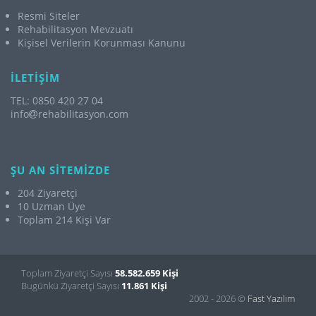
Resmi Siteler
Rehabilitasyon Mevzuatı
Kişisel Verilerin Korunması Kanunu
İLETİŞİM
TEL: 0850 420 27 04
info
rehabilitasyon.com
ŞU AN SİTEMİZDE
204 Ziyaretçi
10 Uzman Üye
Toplam 214 Kişi Var
Toplam Ziyaretçi Sayısı
58.582.659 Kişi
Bugünkü Ziyaretçi Sayısı
11.861 Kişi
2002 - 2026 ©
Fast Yazılım