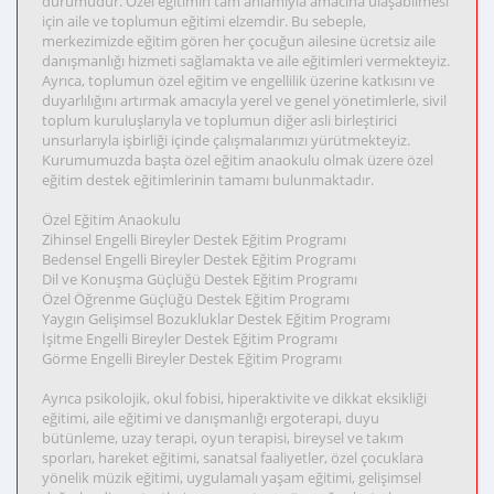
durumudur. Özel eğitimin tam anlamıyla amacına ulaşabilmesi
için aile ve toplumun eğitimi elzemdir. Bu sebeple,
merkezimizde eğitim gören her çocuğun ailesine ücretsiz aile
danışmanlığı hizmeti sağlamakta ve aile eğitimleri vermekteyiz.
Ayrıca, toplumun özel eğitim ve engellilik üzerine katkısını ve
duyarlılığını artırmak amacıyla yerel ve genel yönetimlerle, sivil
toplum kuruluşlarıyla ve toplumun diğer asli birleştirici
unsurlarıyla işbirliği içinde çalışmalarımızı yürütmekteyiz.
Kurumumuzda başta özel eğitim anaokulu olmak üzere özel
eğitim destek eğitimlerinin tamamı bulunmaktadır.
Özel Eğitim Anaokulu
Zihinsel Engelli Bireyler Destek Eğitim Programı
Bedensel Engelli Bireyler Destek Eğitim Programı
Dil ve Konuşma Güçlüğü Destek Eğitim Programı
Özel Öğrenme Güçlüğü Destek Eğitim Programı
Yaygın Gelişimsel Bozukluklar Destek Eğitim Programı
İşitme Engelli Bireyler Destek Eğitim Programı
Görme Engelli Bireyler Destek Eğitim Programı
Ayrıca psikolojik, okul fobisi, hiperaktivite ve dikkat eksikliği
eğitimi, aile eğitimi ve danışmanlığı ergoterapi, duyu
bütünleme, uzay terapi, oyun terapisi, bireysel ve takım
sporları, hareket eğitimi, sanatsal faaliyetler, özel çocuklara
yönelik müzik eğitimi, uygulamalı yaşam eğitimi, gelişimsel