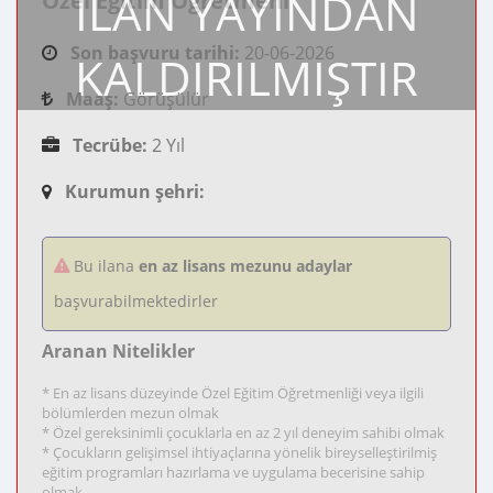
İLAN YAYINDAN
Özel Eğitim Öğretmeni
Son başvuru tarihi:
20-06-2026
KALDIRILMIŞTIR
Maaş:
Görüşülür
Tecrübe:
2 Yıl
Kurumun şehri:
Bu ilana
en az lisans mezunu adaylar
başvurabilmektedirler
Aranan Nitelikler
* En az lisans düzeyinde Özel Eğitim Öğretmenliği veya ilgili
bölümlerden mezun olmak
* Özel gereksinimli çocuklarla en az 2 yıl deneyim sahibi olmak
* Çocukların gelişimsel ihtiyaçlarına yönelik bireyselleştirilmiş
eğitim programları hazırlama ve uygulama becerisine sahip
olmak