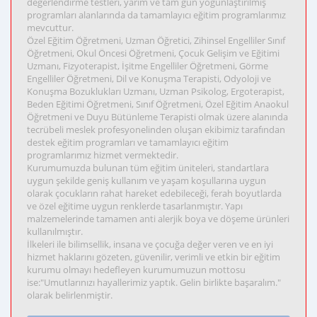
değerlendirme testleri, yarım ve tam gün yoğunlaştırılmış
programları alanlarında da tamamlayıcı eğitim programlarımız
mevcuttur.
Özel Eğitim Öğretmeni, Uzman Öğretici, Zihinsel Engelliler Sınıf
Öğretmeni, Okul Öncesi Öğretmeni, Çocuk Gelişim ve Eğitimi
Uzmanı, Fizyoterapist, İşitme Engelliler Öğretmeni, Görme
Engelliler Öğretmeni, Dil ve Konuşma Terapisti, Odyoloji ve
Konuşma Bozuklukları Uzmanı, Uzman Psikolog, Ergoterapist,
Beden Eğitimi Öğretmeni, Sınıf Öğretmeni, Özel Eğitim Anaokul
Öğretmeni ve Duyu Bütünleme Terapisti olmak üzere alanında
tecrübeli meslek profesyonelinden oluşan ekibimiz tarafından
destek eğitim programları ve tamamlayıcı eğitim
programlarımız hizmet vermektedir.
Kurumumuzda bulunan tüm eğitim üniteleri, standartlara
uygun şekilde geniş kullanım ve yaşam koşullarına uygun
olarak çocukların rahat hareket edebileceği, ferah boyutlarda
ve özel eğitime uygun renklerde tasarlanmıştır. Yapı
malzemelerinde tamamen anti alerjik boya ve döşeme ürünleri
kullanılmıştır.
İlkeleri ile bilimsellik, insana ve çocuğa değer veren ve en iyi
hizmet haklarını gözeten, güvenilir, verimli ve etkin bir eğitim
kurumu olmayı hedefleyen kurumumuzun mottosu
ise:"Umutlarınızı hayallerimiz yaptık. Gelin birlikte başaralım."
olarak belirlenmiştir.