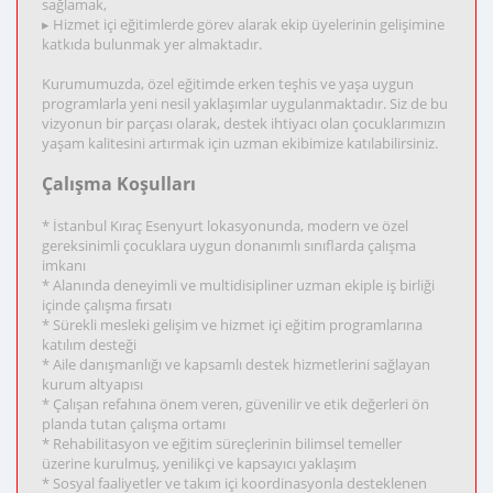
sağlamak,
▸ Hizmet içi eğitimlerde görev alarak ekip üyelerinin gelişimine
katkıda bulunmak yer almaktadır.
Kurumumuzda, özel eğitimde erken teşhis ve yaşa uygun
programlarla yeni nesil yaklaşımlar uygulanmaktadır. Siz de bu
vizyonun bir parçası olarak, destek ihtiyacı olan çocuklarımızın
yaşam kalitesini artırmak için uzman ekibimize katılabilirsiniz.
Çalışma Koşulları
* İstanbul Kıraç Esenyurt lokasyonunda, modern ve özel
gereksinimli çocuklara uygun donanımlı sınıflarda çalışma
imkanı
* Alanında deneyimli ve multidisipliner uzman ekiple iş birliği
içinde çalışma fırsatı
* Sürekli mesleki gelişim ve hizmet içi eğitim programlarına
katılım desteği
* Aile danışmanlığı ve kapsamlı destek hizmetlerini sağlayan
kurum altyapısı
* Çalışan refahına önem veren, güvenilir ve etik değerleri ön
planda tutan çalışma ortamı
* Rehabilitasyon ve eğitim süreçlerinin bilimsel temeller
üzerine kurulmuş, yenilikçi ve kapsayıcı yaklaşım
* Sosyal faaliyetler ve takım içi koordinasyonla desteklenen