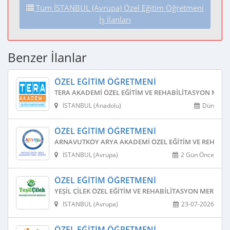
Tüm İSTANBUL (Avrupa) Özel Eğitim Öğretmeni
İş İlanları
Benzer İlanlar
ÖZEL EĞITIM ÖĞRETMENI
TERA AKADEMI ÖZEL EĞITIM VE REHABILITASYON MERK
İSTANBUL (Anadolu)
Dün
ÖZEL EĞITIM ÖĞRETMENI
ARNAVUTKÖY ARYA AKADEMI ÖZEL EĞITIM VE REHABIL
İSTANBUL (Avrupa)
2 Gün Önce
ÖZEL EĞITIM ÖĞRETMENI
YEŞIL ÇILEK ÖZEL EĞITIM VE REHABILITASYON MERKEZI
İSTANBUL (Avrupa)
23-07-2026
ÖZEL EĞITIM ÖĞRETMENI