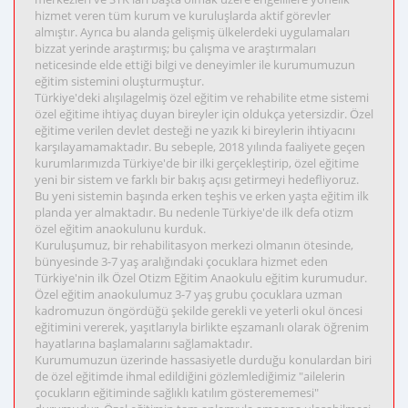
hizmet veren tüm kurum ve kuruluşlarda aktif görevler
almıştır. Ayrıca bu alanda gelişmiş ülkelerdeki uygulamaları
bizzat yerinde araştırmış; bu çalışma ve araştırmaları
neticesinde elde ettiği bilgi ve deneyimler ile kurumumuzun
eğitim sistemini oluşturmuştur.
Türkiye'deki alışılagelmiş özel eğitim ve rehabilite etme sistemi
özel eğitime ihtiyaç duyan bireyler için oldukça yetersizdir. Özel
eğitime verilen devlet desteği ne yazık ki bireylerin ihtiyacını
karşılayamamaktadır. Bu sebeple, 2018 yılında faaliyete geçen
kurumlarımızda Türkiye'de bir ilki gerçekleştirip, özel eğitime
yeni bir sistem ve farklı bir bakış açısı getirmeyi hedefliyoruz.
Bu yeni sistemin başında erken teşhis ve erken yaşta eğitim ilk
planda yer almaktadır. Bu nedenle Türkiye'de ilk defa otizm
özel eğitim anaokulunu kurduk.
Kuruluşumuz, bir rehabilitasyon merkezi olmanın ötesinde,
bünyesinde 3-7 yaş aralığındaki çocuklara hizmet eden
Türkiye'nin ilk Özel Otizm Eğitim Anaokulu eğitim kurumudur.
Özel eğitim anaokulumuz 3-7 yaş grubu çocuklara uzman
kadromuzun öngördüğü şekilde gerekli ve yeterli okul öncesi
eğitimini vererek, yaşıtlarıyla birlikte eşzamanlı olarak öğrenim
hayatlarına başlamalarını sağlamaktadır.
Kurumumuzun üzerinde hassasiyetle durduğu konulardan biri
de özel eğitimde ihmal edildiğini gözlemlediğimiz "ailelerin
çocukların eğitiminde sağlıklı katılım gösterememesi"