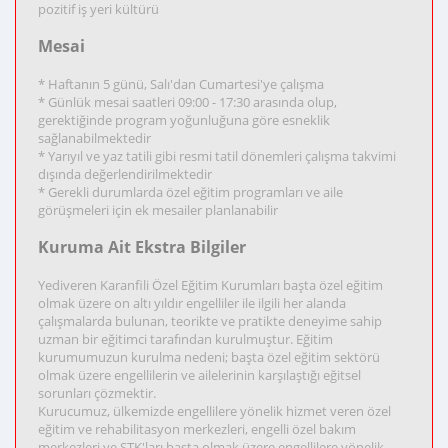
pozitif iş yeri kültürü
Mesai
* Haftanın 5 günü, Salı'dan Cumartesi'ye çalışma
* Günlük mesai saatleri 09:00 - 17:30 arasında olup,
gerektiğinde program yoğunluğuna göre esneklik
sağlanabilmektedir
* Yarıyıl ve yaz tatili gibi resmi tatil dönemleri çalışma takvimi
dışında değerlendirilmektedir
* Gerekli durumlarda özel eğitim programları ve aile
görüşmeleri için ek mesailer planlanabilir
Kuruma Ait Ekstra Bilgiler
Yediveren Karanfili Özel Eğitim Kurumları başta özel eğitim
olmak üzere on altı yıldır engelliler ile ilgili her alanda
çalışmalarda bulunan, teorikte ve pratikte deneyime sahip
uzman bir eğitimci tarafından kurulmuştur. Eğitim
kurumumuzun kurulma nedeni; başta özel eğitim sektörü
olmak üzere engellilerin ve ailelerinin karşılaştığı eğitsel
sorunları çözmektir.
Kurucumuz, ülkemizde engellilere yönelik hizmet veren özel
eğitim ve rehabilitasyon merkezleri, engelli özel bakım
merkezleri ve STK'ları başta olmak üzere engellilere yönelik