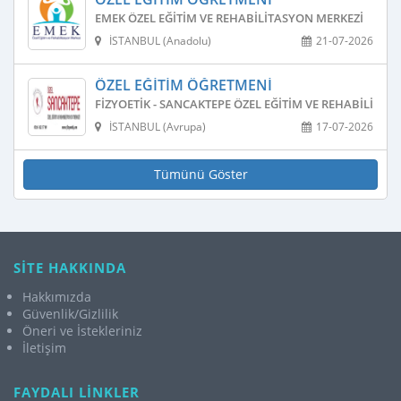
EMEK ÖZEL EĞITIM VE REHABILITASYON MERKEZI
İSTANBUL (Anadolu)
21-07-2026
ÖZEL EĞITIM ÖĞRETMENI
FIZYOETIK - SANCAKTEPE ÖZEL EĞITIM VE REHABILITAS
İSTANBUL (Avrupa)
17-07-2026
Tümünü Göster
SİTE HAKKINDA
Hakkımızda
Güvenlik/Gizlilik
Öneri ve İstekleriniz
İletişim
FAYDALI LİNKLER