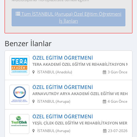
Tüm İSTANBUL (Avrupa) Özel Eğitim Öğretmeni
İş İlanları
Benzer İlanlar
ÖZEL EĞITIM ÖĞRETMENI
TERA AKADEMI ÖZEL EĞITIM VE REHABILITASYON MERK
İSTANBUL (Anadolu)
3 Gün Önce
ÖZEL EĞITIM ÖĞRETMENI
ARNAVUTKÖY ARYA AKADEMI ÖZEL EĞITIM VE REHABIL
İSTANBUL (Avrupa)
4 Gün Önce
ÖZEL EĞITIM ÖĞRETMENI
YEŞIL ÇILEK ÖZEL EĞITIM VE REHABILITASYON MERKEZI
İSTANBUL (Avrupa)
23-07-2026