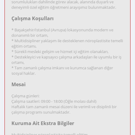
sorumlulukları dahilinde görev alacak, alanında duyarlı ve
deneyimli özel eğitim öğretmeni arayışımız bulunmaktadır.
Çalışma Koşulları
* Başakşehir/İstanbul (Avrupa) lokasyonunda modern ve
donanımlı bir ortam,
* Multidisipliner yaklaşım ile desteklenen nöroplastisite temelli
eğitim ortamı,
* Sürekli mesleki gelişim ve hizmet içi eğitim olanakları,
* Destekleyici ve kapsayıcı çalışma arkadaşları ile uyumlu bir iş
ortamı,
* Tam zamanlı çalışma imkanı ve kurumca sağlanan diğer
sosyal haklar.
Mesai
Çalışma günleri:
Çalışma saatleri: 09:00 - 18:00 (Öğle molası dahil)
Haftalık tam zamanlı mesai düzeni ile verimli ve disiplinli bir
çalışma programı sunulmaktadır.
Kuruma Ait Ekstra Bilgiler
Multidisipliner nöroplastisite temelli eğitim