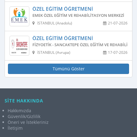
ÖZEL EĞITIM ÖĞRETMENI
EMEK ÖZEL EĞITIM VE REHABILITASYON MERKEZI
İSTANBUL (Anadolu)
21-07-2026
ÖZEL EĞITIM ÖĞRETMENI
FIZYOETIK - SANCAKTEPE ÖZEL EĞITIM VE REHABILITAS
İSTANBUL (Avrupa)
17-07-2026
Tümünü Göster
SİTE HAKKINDA
Hakkımızda
Güvenlik/Gizlilik
Öneri ve İstekleriniz
İletişim