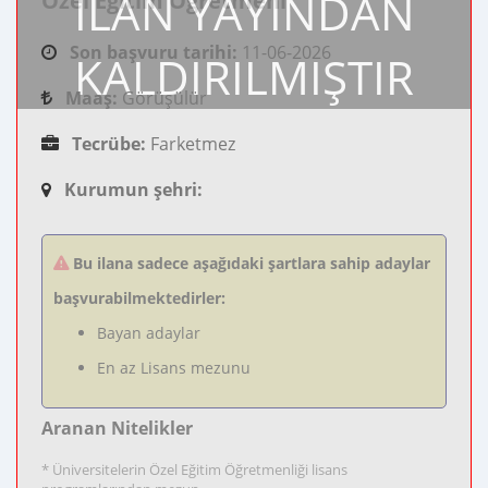
İLAN YAYINDAN
Özel Eğitim Öğretmeni
Son başvuru tarihi:
11-06-2026
KALDIRILMIŞTIR
Maaş:
Görüşülür
Tecrübe:
Farketmez
Kurumun şehri:
Bu ilana sadece aşağıdaki şartlara sahip adaylar
başvurabilmektedirler:
Bayan adaylar
En az Lisans mezunu
Aranan Nitelikler
* Üniversitelerin Özel Eğitim Öğretmenliği lisans