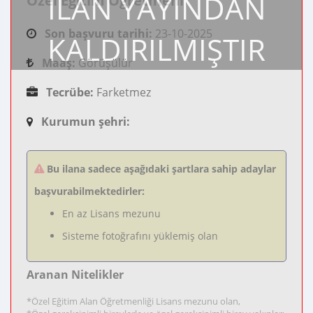
İLAN YAYINDAN
Özel Eğitim Öğretmeni
Son başvuru tarihi:
23-10-2025
KALDIRILMIŞTIR
Maaş:
Görüşülür
Tecrübe:
Farketmez
Kurumun şehri:
Bu ilana sadece aşağıdaki şartlara sahip adaylar
başvurabilmektedirler:
En az Lisans mezunu
Sisteme fotoğrafını yüklemiş olan
Aranan Nitelikler
*Özel Eğitim Alan Öğretmenliği Lisans mezunu olan,