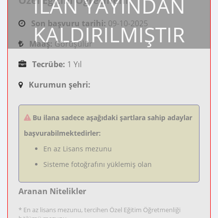
İLAN YAYINDAN
Özel Eğitim Öğretmeni
Son başvuru tarihi:
09-10-2025
KALDIRILMIŞTIR
Maaş:
Görüşülür
Tecrübe:
1 Yıl
Kurumun şehri:
Bu ilana sadece aşağıdaki şartlara sahip adaylar
başvurabilmektedirler:
En az Lisans mezunu
Sisteme fotoğrafını yüklemiş olan
Aranan Nitelikler
* En az lisans mezunu, tercihen Özel Eğitim Öğretmenliği