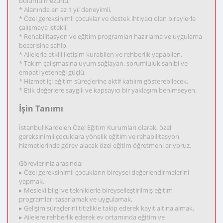
bölümü mezunu,
* Alanında en az 1 yıl deneyimli,
* Özel gereksinimli çocuklar ve destek ihtiyacı olan bireylerle
çalışmaya istekli,
* Rehabilitasyon ve eğitim programları hazırlama ve uygulama
becerisine sahip,
* Ailelerle etkili iletişim kurabilen ve rehberlik yapabilen,
* Takım çalışmasına uyum sağlayan, sorumluluk sahibi ve
empati yeteneği güçlü,
* Hizmet içi eğitim süreçlerine aktif katılım gösterebilecek,
* Etik değerlere saygılı ve kapsayıcı bir yaklaşım benimseyen.
İşin Tanımı
İstanbul Kardelen Özel Eğitim Kurumları olarak, özel
gereksinimli çocuklara yönelik eğitim ve rehabilitasyon
hizmetlerinde görev alacak özel eğitim öğretmeni arıyoruz.
Görevleriniz arasında;
▸ Özel gereksinimli çocukların bireysel değerlendirmelerini
yapmak,
▸ Mesleki bilgi ve tekniklerle bireyselleştirilmiş eğitim
programları tasarlamak ve uygulamak,
▸ Gelişim süreçlerini titizlikle takip ederek kayıt altına almak,
▸ Ailelere rehberlik ederek ev ortamında eğitim ve