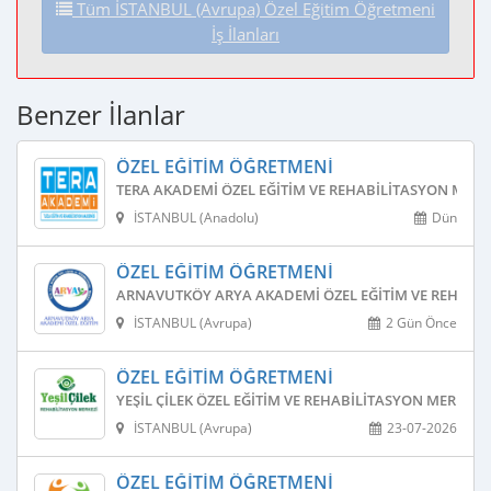
Tüm İSTANBUL (Avrupa) Özel Eğitim Öğretmeni
İş İlanları
Benzer İlanlar
ÖZEL EĞITIM ÖĞRETMENI
TERA AKADEMI ÖZEL EĞITIM VE REHABILITASYON MERK
İSTANBUL (Anadolu)
Dün
ÖZEL EĞITIM ÖĞRETMENI
ARNAVUTKÖY ARYA AKADEMI ÖZEL EĞITIM VE REHABIL
İSTANBUL (Avrupa)
2 Gün Önce
ÖZEL EĞITIM ÖĞRETMENI
YEŞIL ÇILEK ÖZEL EĞITIM VE REHABILITASYON MERKEZI
İSTANBUL (Avrupa)
23-07-2026
ÖZEL EĞITIM ÖĞRETMENI