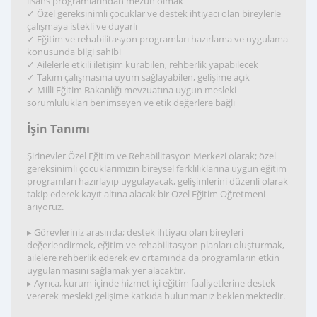
lisans programlarından mezun olmak
✓ Özel gereksinimli çocuklar ve destek ihtiyacı olan bireylerle
çalışmaya istekli ve duyarlı
✓ Eğitim ve rehabilitasyon programları hazırlama ve uygulama
konusunda bilgi sahibi
✓ Ailelerle etkili iletişim kurabilen, rehberlik yapabilecek
✓ Takım çalışmasına uyum sağlayabilen, gelişime açık
✓ Milli Eğitim Bakanlığı mevzuatına uygun mesleki
sorumlulukları benimseyen ve etik değerlere bağlı
İşin Tanımı
Şirinevler Özel Eğitim ve Rehabilitasyon Merkezi olarak; özel
gereksinimli çocuklarımızın bireysel farklılıklarına uygun eğitim
programları hazırlayıp uygulayacak, gelişimlerini düzenli olarak
takip ederek kayıt altına alacak bir Özel Eğitim Öğretmeni
arıyoruz.
▸ Görevleriniz arasında; destek ihtiyacı olan bireyleri
değerlendirmek, eğitim ve rehabilitasyon planları oluşturmak,
ailelere rehberlik ederek ev ortamında da programların etkin
uygulanmasını sağlamak yer alacaktır.
▸ Ayrıca, kurum içinde hizmet içi eğitim faaliyetlerine destek
vererek mesleki gelişime katkıda bulunmanız beklenmektedir.