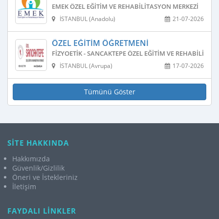
EMEK ÖZEL EĞITIM VE REHABILITASYON MERKEZI
İSTANBUL (Anadolu)
21-07-2026
ÖZEL EĞITIM ÖĞRETMENI
FIZYOETIK - SANCAKTEPE ÖZEL EĞITIM VE REHABILITAS
İSTANBUL (Avrupa)
17-07-2026
Tümünü Göster
SİTE HAKKINDA
Hakkımızda
Güvenlik/Gizlilik
Öneri ve İstekleriniz
İletişim
FAYDALI LİNKLER