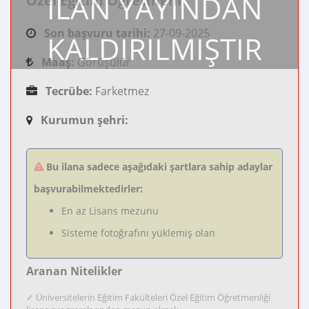
İLAN YAYINDAN
Özel Eğitim Öğretmeni
Son başvuru tarihi:
27-09-2025
KALDIRILMIŞTIR
Maaş:
Görüşülür
Tecrübe:
Farketmez
Kurumun şehri:
Bu ilana sadece aşağıdaki şartlara sahip adaylar
başvurabilmektedirler:
En az Lisans mezunu
Sisteme fotoğrafını yüklemiş olan
Aranan Nitelikler
✓ Üniversitelerin Eğitim Fakülteleri Özel Eğitim Öğretmenliği