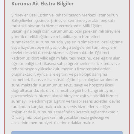
Kuruma Ait Ekstra Bilgiler
Şirinevler Özel Eğitim ve Rehabilitasyon Merkezi, İstanbul'un
Bahçelievler ilçesinde, Şirinevler semtinde yer alan beş katlı
müstakil binasında hizmet vermektedir. Milli Eğitim
Bakanlığına bağlı olan kurumumuz, özel gereksinimli bireylere
yönelik nitelikli eğitim ve rehabilitasyon hizmetleri
sunmaktadır. Kurumumuzda, yaş sınırı olmaksızın, özel eğitime
veya fizyoterapiye ihtiyacı olduğu belgelenen tüm bireylere
devlet destekli ücretsiz hizmet sağlanmaktadır. Eğitimci
kadromuz; dört yıllık eğitim fakültesi mezunu, özel eğitim alan
öğretmenliği sertifikasına sahip öğretmenler ile fizik tedavi ve
rehabilitasyon yüksekokulu mezunu fizyoterapistlerden
oluşmaktadır. Ayrıca, aile eğitimi ve psikolojik danışma
hizmetleri, lisans ve lisansüstü eğitimli psikologlar tarafından
sunulmaktadır. Kurumumuz; sevgi, saygı ve hoşgörü ilkesi
doğrultusunda, ırk, dil, din, mezhep gibi herhangi bir ayrım
gözetmeksizin, hizmet alacak bireylere eşit ve nitelikli hizmet
sunmayı ilke edinmiştir. Eğitim ve terapi seans ücretleri devlet
tarafından karşılanmakta olup, servis hizmetleri ve diğer
imkanlar da kurumumuz tarafından ücretsiz sağlanmaktadır.
Önceliğimiz, özel gereksinimli çocuklarımızın geleceği ve
ailelerinin memnuniyeti üzerine odaklanmaktır.