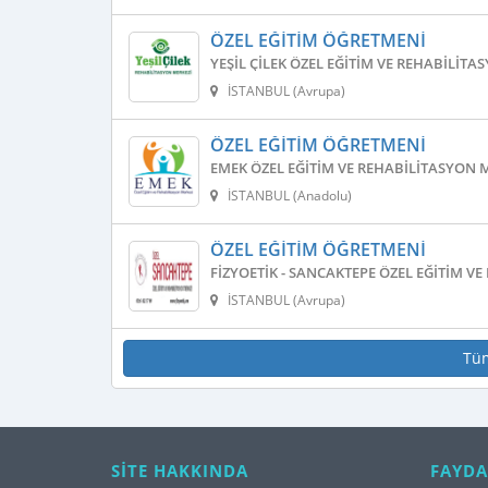
ÖZEL EĞITIM ÖĞRETMENI
YEŞIL ÇILEK ÖZEL EĞITIM VE REHABILITA
İSTANBUL (Avrupa)
ÖZEL EĞITIM ÖĞRETMENI
EMEK ÖZEL EĞITIM VE REHABILITASYON 
İSTANBUL (Anadolu)
ÖZEL EĞITIM ÖĞRETMENI
FIZYOETIK - SANCAKTEPE ÖZEL EĞITIM V
İSTANBUL (Avrupa)
Tü
SİTE HAKKINDA
FAYDA