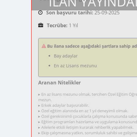
İLAN YAYINDA
Son başvuru tarihi:
25-09-2025
Tecrübe:
1 Yıl
Bu ilana sadece aşağıdaki şartlara sahip a
Bay adaylar
En az Lisans mezunu
Aranan Nitelikler
▸ En az lisans mezunu olmak, tercihen Özel Eğitim Öğret
mezun.
▸ Erkek adaylar başvurabilir.
▸ Özel eğitim alanında en az 1 yıl deneyimli olmak.
▸ Özel gereksinimli çocuklarla çalışma konusunda sabır,
▸ Eğitim programları hazırlama ve uygulama konusunda
▸ Ailelerle etkili iletişim kurarak rehberlik yapabilmek.
▸ Ekip çalışmasına yatkın, sorumluluk sahibi ve gelişime