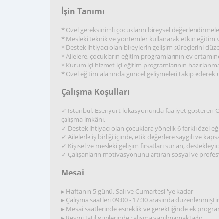
İşin Tanımı
* Özel gereksinimli çocukların bireysel değerlendirmel
* Mesleki teknik ve yöntemler kullanarak etkin eğitim 
* Destek ihtiyacı olan bireylerin gelişim süreçlerini düz
* Ailelere, çocukların eğitim programlarının ev ortam
* Kurum içi hizmet içi eğitim programlarının hazırlanm
* Özel eğitim alanında güncel gelişmeleri takip edere
Çalışma Koşulları
✓ İstanbul, Esenyurt lokasyonunda faaliyet gösteren 
çalışma imkânı.
✓ Destek ihtiyacı olan çocuklara yönelik 6 farklı özel e
✓ Ailelerle iş birliği içinde, etik değerlere saygılı ve kap
✓ Kişisel ve mesleki gelişim fırsatları sunan, destekleyic
✓ Çalışanların motivasyonunu artıran sosyal ve profes
Mesai
▸ Haftanın 5 günü, Salı ve Cumartesi 'ye kadar
▸ Çalışma saatleri 09:00 - 17:30 arasında düzenlenmiştir
▸ Mesai saatlerinde esneklik ve gerektiğinde ek progr
▸ Resmi tatil günlerinde çalışma yapılmamaktadır.