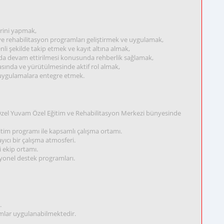
erini yapmak,
ve rehabilitasyon programları geliştirmek ve uygulamak,
enli şekilde takip etmek ve kayıt altına almak,
ında devam ettirilmesi konusunda rehberlik sağlamak,
asında ve yürütülmesinde aktif rol almak,
k uygulamalara entegre etmek.
Özel Yuvam Özel Eğitim ve Rehabilitasyon Merkezi bünyesinde
ğitim programı ile kapsamlı çalışma ortamı.
sayıcı bir çalışma atmosferi.
i ekip ortamı.
yonel destek programları.
.
amlar uygulanabilmektedir.