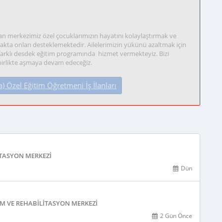
an merkezimiz özel çocuklarımızın hayatını kolaylaştırmak ve
ta onları desteklemektedir. Ailelerimizin yükünü azaltmak için
farklı desdek eğitim programında hizmet vermekteyiz. Bizi
 birlikte aşmaya devam edeceğiz.
Özel Eğitim Öğretmeni İş İlanları
ITASYON MERKEZI
Dün
M VE REHABILITASYON MERKEZI
2 Gün Önce