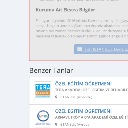
Kuruma Ait Ekstra Bilgiler
Esenyurt ilçesinde 2016 yılında hizmet vermeye başlay
sosyal hayata uyum sağlamanın dışında akademik olarak
onların her zaman destekçisi olduk. en üst düzeyde 6 
başarıya taşıyacak olan hedeflerimiz ışığında engelleri
Tüm İSTANBUL (Avrupa) 
Benzer İlanlar
ÖZEL EĞITIM ÖĞRETMENI
TERA AKADEMI ÖZEL EĞITIM VE REHABIL
İSTANBUL (Anadolu)
ÖZEL EĞITIM ÖĞRETMENI
ARNAVUTKÖY ARYA AKADEMI ÖZEL EĞITI
İSTANBUL (Avrupa)