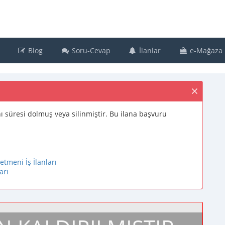
Blog
Soru-Cevap
İlanlar
e-Mağaza
lanı süresi dolmuş veya silinmiştir. Bu ilana başvuru
tmeni İş İlanları
arı