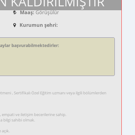
N KALDIRILMIŞTIR
Maaş:
Görüşülür
Kurumun şehri:
daylar başvurabilmektedirler:
meni , Sertifikalı Özel Eğitim uzmanı veya ilgili bölümlerden
 empati ve iletişim becerilerine sahip.
 bilgi sahibi olmak.
 açık.