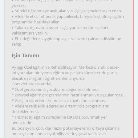
yüksek.
▸ Sürekli öğrenmeye açık, alanıyla ilgili gelişmeleri takip eden.
▸ Ailelerle etkili rehberlik yapabilecek, bireyselleştirilmiş eğitim
programları hazırlayabilen.
▸ Takım çalışmasına uyum sağlayan ve multidisipliner
yaklaşımlara yatkın.
▸ Etik değerlere saygılı, kapsayıcı ve özenli çalışma disiplinine
sahip.
İşin Tanımı
Ayışığı Özel Eğitim ve Rehabilitasyon Merkezi olarak, destek
ihtiyacı olan bireylerin eğitim ve gelişim süreçlerinde görev
alacak özel eğitim öğretmenleri arıyoruz.
Görevleriniz arasında;
* Özel gereksinimli çocukların değerlendirilmesi,
* Bireysel eğitim programlarının hazırlanması ve uygulanması,
* Gelişim sürecinin izlenmesi ve kayıt altına alınması,
* Ailelere rehberlik ederek ev ortamında programların
desteklenmesi,
* Hizmet içi eğitim süreçlerine katkıda bulunmak yer
almaktadır.
Bu pozisyon, çocuklarımızın potansiyellerini ortaya çıkarma
amacıyla, onların sosyal, bilişsel, duygusal ve fiziksel