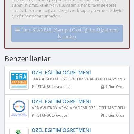
güvenilirliğimizi kanıtlıyoruz. Amacımız, her bireyin geleceğe
umutla bakmasını sağlayacak, güvenli, kapsayıcı ve destekleyici
bir eğitim ortamı sunmaktır.
Tüm İSTANBUL (Avrupa) Özel Eğitim Öğretmeni
İş İlanları
Benzer İlanlar
ÖZEL EĞITIM ÖĞRETMENI
TERA AKADEMI ÖZEL EĞITIM VE REHABILITASYON MERK
İSTANBUL (Anadolu)
4 Gün Önce
ÖZEL EĞITIM ÖĞRETMENI
ARNAVUTKÖY ARYA AKADEMI ÖZEL EĞITIM VE REHABIL
İSTANBUL (Avrupa)
5 Gün Önce
ÖZEL EĞITIM ÖĞRETMENI