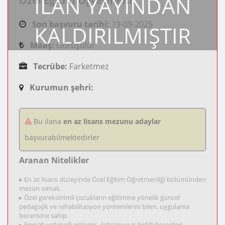
İLAN YAYINDAN
Özel Eğitim Öğretmeni
Son başvuru tarihi:
19-09-2025
KALDIRILMIŞTIR
Maaş:
Görüşülür
Tecrübe:
Farketmez
Kurumun şehri:
Bu ilana
en az lisans mezunu adaylar
başvurabilmektedirler
Aranan Nitelikler
▸ En az lisans düzeyinde Özel Eğitim Öğretmenliği bölümünden
mezun olmak.
▸ Özel gereksinimli çocukların eğitimine yönelik güncel
pedagojik ve rehabilitasyon yöntemlerini bilen, uygulama
becerisine sahip.
▸ Empati yeteneği gelişmiş, iletişim ve iş birliği becerileri