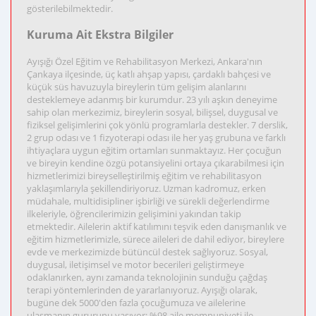
gösterilebilmektedir.
Kuruma Ait Ekstra Bilgiler
Ayışığı Özel Eğitim ve Rehabilitasyon Merkezi, Ankara'nın
Çankaya ilçesinde, üç katlı ahşap yapısı, çardaklı bahçesi ve
küçük süs havuzuyla bireylerin tüm gelişim alanlarını
desteklemeye adanmış bir kurumdur. 23 yılı aşkın deneyime
sahip olan merkezimiz, bireylerin sosyal, bilişsel, duygusal ve
fiziksel gelişimlerini çok yönlü programlarla destekler. 7 derslik,
2 grup odası ve 1 fizyoterapi odası ile her yaş grubuna ve farklı
ihtiyaçlara uygun eğitim ortamları sunmaktayız. Her çocuğun
ve bireyin kendine özgü potansiyelini ortaya çıkarabilmesi için
hizmetlerimizi bireyselleştirilmiş eğitim ve rehabilitasyon
yaklaşımlarıyla şekillendiriyoruz. Uzman kadromuz, erken
müdahale, multidisipliner işbirliği ve sürekli değerlendirme
ilkeleriyle, öğrencilerimizin gelişimini yakından takip
etmektedir. Ailelerin aktif katılımını teşvik eden danışmanlık ve
eğitim hizmetlerimizle, sürece aileleri de dahil ediyor, bireylere
evde ve merkezimizde bütüncül destek sağlıyoruz. Sosyal,
duygusal, iletişimsel ve motor becerileri geliştirmeye
odaklanırken, aynı zamanda teknolojinin sunduğu çağdaş
terapi yöntemlerinden de yararlanıyoruz. Ayışığı olarak,
bugüne dek 5000'den fazla çocuğumuza ve ailelerine
ulaşmanın gururunu yaşıyor; %98 aile memnuniyeti ile