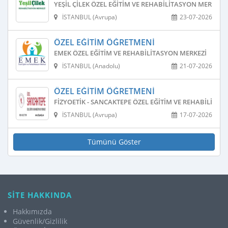
YEŞIL ÇILEK ÖZEL EĞITIM VE REHABILITASYON MERKEZI
İSTANBUL (Avrupa)
23-07-2026
ÖZEL EĞITIM ÖĞRETMENI
EMEK ÖZEL EĞITIM VE REHABILITASYON MERKEZI
İSTANBUL (Anadolu)
21-07-2026
ÖZEL EĞITIM ÖĞRETMENI
FIZYOETIK - SANCAKTEPE ÖZEL EĞITIM VE REHABILITAS
İSTANBUL (Avrupa)
17-07-2026
Tümünü Göster
SİTE HAKKINDA
Hakkımızda
Güvenlik/Gizlilik