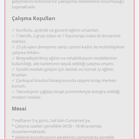
gelişimlerini bütüncül bir yaklaşımla destekleme sorumluluğu
taşımaktadır.
Çalışma Koşulları
✓ Konforlu, aydınlık ve güvenli eğitim ortamları.
✓ 7 derslik, 2 grup odası ve 1 fizyoterapi odası ile donanımlı
merkez.
✓ 23 yılı aşkın deneyime sahip uzman kadro ile multidisipliner
çalışma imkânı.
✓ Bireyselleştirilmiş eğitim ve rehabilitasyon modellerinin
kullanıldığı, aile katılımının teşvik edildiği çalışma ortamı.
✓ Sürekli mesleki gelişim için destek ve hizmet içi eğitim
fırsatları.
✓ Çankaya/İstanbul lokasyonunda ulaşımı kolay merkezi
konum.
✓ Teknolojinin çağdaş terapi yöntemleriyle entegre edildiği
modern tesisler.
Mesai
* Haftanın 5 iş günü, Salı'dan Cumartesi'ye,
* Çalışma saatleri genellikle 09:50 - 18:40 arasında
düzenlenmektedir.
* Ailelerle koordinasyon gerektiren zamanlarda esneklik