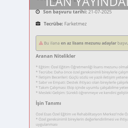
İLAN YAYINDA
Son başvuru tarihi:
21-07-2025
Tecrübe:
Farketmez
Bu ilana
en az lisans mezunu adaylar
başvu
Aranan Nitelikler
* Eğitim: Özel Eğitim Öğretmenliği lisans mezunu olma
* Tecrübe: Daha önce özel gereksinimli bireylerle çalış
* İletişim Becerileri: Güçlü sözlü ve yazılı iletişim yete
* Sabır ve Empati: Destek ihtiyacı olan bireylerle çalışı
* Takım Çalışması: Ekip içinde uyumlu çalışabilme yete
* Mesleki Gelişim: Sürekli öğrenmeye ve kendini gelişti
İşin Tanımı
Özel Esas Özel Eğitim ve Rehabilitasyon Merkezi'nde Öz
* Özel gereksinimli bireylerin değerlendirilmesi ve iht
uygulanması