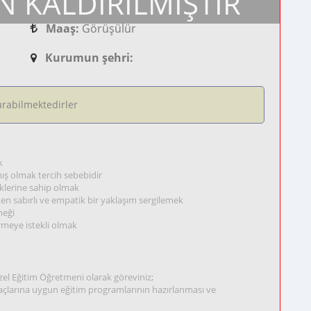
N KALDIRILMIŞTIR
Maaş:
Görüşülür
Kurumun şehri:
rabilmektedirler
k
mış olmak tercih sebebidir
neklerine sahip olmak
rken sabırlı ve empatik bir yaklaşım sergilemek
neği
rmeye istekli olmak
el Eğitim Öğretmeni olarak göreviniz;
iyaçlarına uygun eğitim programlarının hazırlanması ve