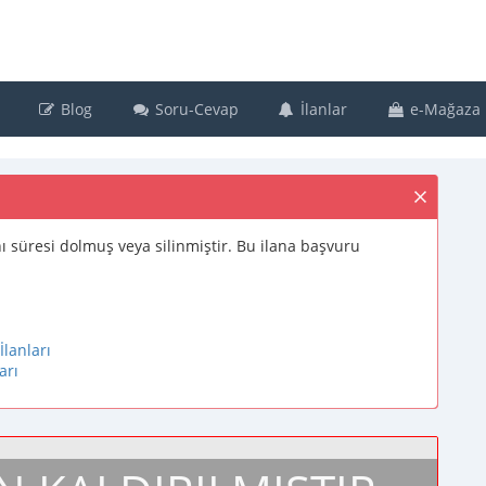
Blog
Soru-Cevap
İlanlar
e-Mağaza
lanı süresi dolmuş veya silinmiştir. Bu ilana başvuru
İlanları
arı