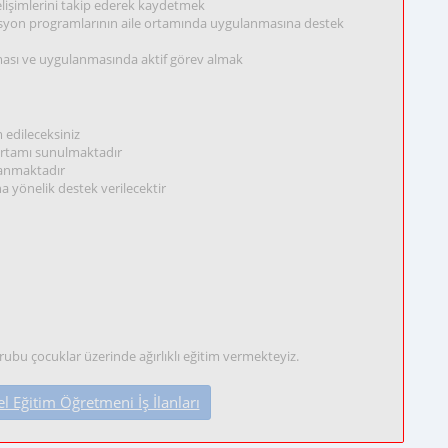
gelişimlerini takip ederek kaydetmek
itasyon programlarının aile ortamında uygulanmasına destek
nması ve uygulanmasında aktif görev almak
 edileceksiniz
 ortamı sunulmaktadır
ğlanmaktadır
ına yönelik destek verilecektir
ubu çocuklar üzerinde ağırlıklı eğitim vermekteyiz.
 Eğitim Öğretmeni İş İlanları