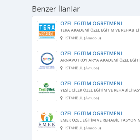
Benzer İlanlar
ÖZEL EĞITIM ÖĞRETMENI
TERA AKADEMI ÖZEL EĞITIM VE REHABIL
İSTANBUL (Anadolu)
ÖZEL EĞITIM ÖĞRETMENI
ARNAVUTKÖY ARYA AKADEMI ÖZEL EĞITI
İSTANBUL (Avrupa)
ÖZEL EĞITIM ÖĞRETMENI
YEŞIL ÇILEK ÖZEL EĞITIM VE REHABILITA
İSTANBUL (Avrupa)
ÖZEL EĞITIM ÖĞRETMENI
EMEK ÖZEL EĞITIM VE REHABILITASYON 
İSTANBUL (Anadolu)