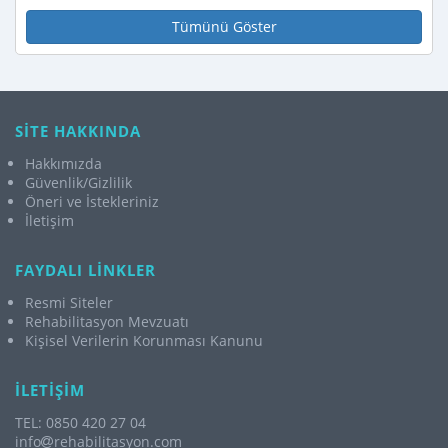
Tümünü Göster
SİTE HAKKINDA
Hakkımızda
Güvenlik/Gizlilik
Öneri ve İstekleriniz
İletişim
FAYDALI LİNKLER
Resmi Siteler
Rehabilitasyon Mevzuatı
Kişisel Verilerin Korunması Kanunu
İLETİŞİM
TEL: 0850 420 27 04
info
rehabilitasyon.com