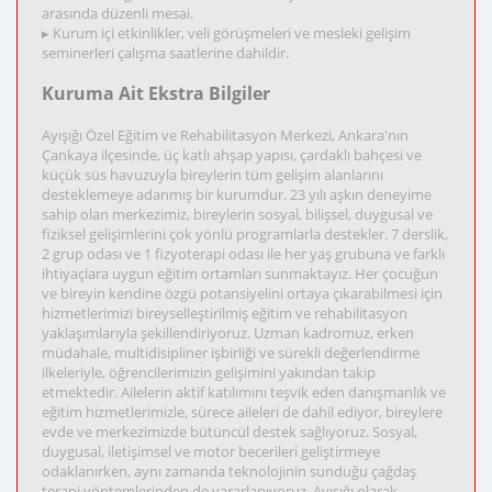
arasında düzenli mesai.
▸ Kurum içi etkinlikler, veli görüşmeleri ve mesleki gelişim
seminerleri çalışma saatlerine dahildir.
Kuruma Ait Ekstra Bilgiler
Ayışığı Özel Eğitim ve Rehabilitasyon Merkezi, Ankara'nın
Çankaya ilçesinde, üç katlı ahşap yapısı, çardaklı bahçesi ve
küçük süs havuzuyla bireylerin tüm gelişim alanlarını
desteklemeye adanmış bir kurumdur. 23 yılı aşkın deneyime
sahip olan merkezimiz, bireylerin sosyal, bilişsel, duygusal ve
fiziksel gelişimlerini çok yönlü programlarla destekler. 7 derslik,
2 grup odası ve 1 fizyoterapi odası ile her yaş grubuna ve farklı
ihtiyaçlara uygun eğitim ortamları sunmaktayız. Her çocuğun
ve bireyin kendine özgü potansiyelini ortaya çıkarabilmesi için
hizmetlerimizi bireyselleştirilmiş eğitim ve rehabilitasyon
yaklaşımlarıyla şekillendiriyoruz. Uzman kadromuz, erken
müdahale, multidisipliner işbirliği ve sürekli değerlendirme
ilkeleriyle, öğrencilerimizin gelişimini yakından takip
etmektedir. Ailelerin aktif katılımını teşvik eden danışmanlık ve
eğitim hizmetlerimizle, sürece aileleri de dahil ediyor, bireylere
evde ve merkezimizde bütüncül destek sağlıyoruz. Sosyal,
duygusal, iletişimsel ve motor becerileri geliştirmeye
odaklanırken, aynı zamanda teknolojinin sunduğu çağdaş
terapi yöntemlerinden de yararlanıyoruz. Ayışığı olarak,