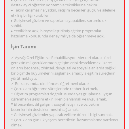
destekleyici öğretim yöntem ve tekniklerine hakim.
▸ Takım çalışmasına yatkın, iletişim becerileri güçlü ve ailelerle
etkili iş birliği kurabilen.
▸ Gelişimsel gözlem ve raporlama yapabilen, sorumluluk
sahibi.
▸ Yeniliklere açık, bireyselleştirilmiş eğitim programları
hazırlama konusunda deneyimli ya da öğrenmeye açık.
İşin Tanımı
✓ Ayışığı Özel Eğitim ve Rehabilitasyon Merkezi olarak, özel
gereksinimli çocuklarımızın gelişimlerini desteklemek üzere;
onların bedensel, zihinsel, duygusal ve sosyal alanlarda sağlıklı
bir biçimde büyümelerini sağlamak amacıyla eğitim süreçlerini
yürütmekteyiz.
✓ Bu kapsamda, okul öncesi öğretmeni olarak;
* Çocuklara öğrenme süreçlerinde rehberlik etmek,
* Öğretim programları doğrultusunda yaş gruplarına uygun
öğrenme ve gelişim etkinlikleri planlamak ve uygulamak,
* El becerileri, dil gelişimi, sosyal iletişim ve öz bakım
becerilerinin desteklenmesini sağlamak,
* Gelişimsel gözlemler yaparak velilere düzenli bilgi sunmak,
* Çocukların günlük yaşam becerilerini kazanmalarına yardımcı
olmak,