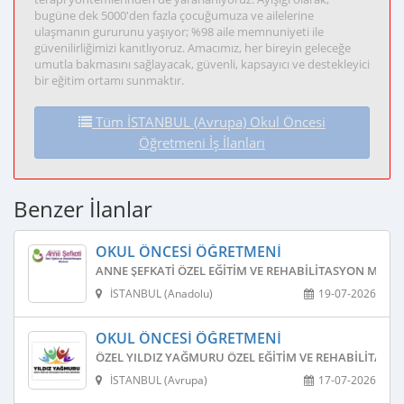
bugüne dek 5000'den fazla çocuğumuza ve ailelerine
ulaşmanın gururunu yaşıyor; %98 aile memnuniyeti ile
güvenilirliğimizi kanıtlıyoruz. Amacımız, her bireyin geleceğe
umutla bakmasını sağlayacak, güvenli, kapsayıcı ve destekleyici
bir eğitim ortamı sunmaktır.
Tüm İSTANBUL (Avrupa) Okul Öncesi
Öğretmeni İş İlanları
Benzer İlanlar
OKUL ÖNCESI ÖĞRETMENI
ANNE ŞEFKATI ÖZEL EĞITIM VE REHABILITASYON MERKE
İSTANBUL (Anadolu)
19-07-2026
OKUL ÖNCESI ÖĞRETMENI
ÖZEL YILDIZ YAĞMURU ÖZEL EĞITIM VE REHABILITASY
İSTANBUL (Avrupa)
17-07-2026