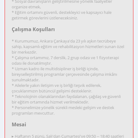
* Sosyal davranışların geliştirilmesine yönelik faaliyetler
organize etmek,
* Eğitim ortamını güvenli, destekleyici ve kapsayıcı hale
getirmek görevlerini üstleneceksiniz.
Çalışma Koşulları
* Kurumumuz, Ankara Çankaya'da 23 yılı aşkın tecrübeye
sahip, kapsamlı eğitim ve rehabilitasyon hizmetleri sunan özel
bir merkezdir.
* Çalışma ortamımız, 7 derslik, 2 grup odası ve 1 fizyoterapi
odası ile donatılmıştır.
* Uzman kadro ile multidisipliner iş birliği içinde,
bireyselleştirilmiş programlar çerçevesinde çalışma imkânı
sunulmaktadır.
* Ailelerle yakın iletişim ve iş birliği teşvik edilerek,
çocuklarımızın bütüncül gelişimi desteklenir.
* Teknolojinin olanaklarından faydalanan, çağdaş ve güvenli
bir eğitim ortamında hizmet verilmektedir.
* Personelimize yönelik sürekli mesleki gelişim ve destek
programları mevcuttur.
Mesai
▸ Haftanın 5 günü, Salı'dan Cumartesi'ye 09:50 -- 18:40 saatleri