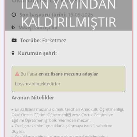
İLAN YAYINDAN
Okul Öncesi Öğretmeni
Son başvuru tarihi:
19-09-2025
KALDIRILMIŞTIR
Maaş:
Görüşülür
Tecrübe:
Farketmez
Kurumun şehri:
Bu ilana
en az lisans mezunu adaylar
başvurabilmektedirler
Aranan Nitelikler
▸ En az lisans mezunu olmak; tercihen Anaokulu Öğretmenliği,
Okul Öncesi Eğitimi Öğretmenliği veya Çocuk Gelişimi ve
Eğitimi Öğretmenliği bölümlerinden mezun.
▸ Özel gereksinimli çocuklarla çalışmaya istekli, sabırlı ve
duyarlı.
▸ Çocukların zihinsel, duygusal ve sosyal gelişimlerini