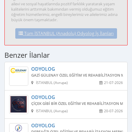
ailevi ve sosyal hayatlarında pozitif farklılık yaratarak yaşam
kalitelerini arttırmak bakımından vermiş olduğumuz eğitim
öğretim hizmetlerimiz, engelli bireylerimiz ve ailelerimiz adına
büyük önem taşımaktadır.
Tüm İSTANBUL (Anadolu) Odyolog İş İlanları
Benzer İlanlar
ODYOLOG
GAZI GÜLENAY ÖZEL EĞITIM VE REHABILITASYON MERK
İSTANBUL (Avrupa)
21-07-2026
ODYOLOG
ÇIÇEK GIBI BIR ÖZEL EĞITIM VE REHABILITASYON MERKE
İSTANBUL (Avrupa)
20-07-2026
ODYOLOG
DEREAĞZI ÖZEL EĞITIM VE REHABILITASYON MERKEZI