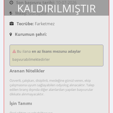
Son başvuru tarihi:
10-07-2026
KALDIRILMIŞTIR
Maaş:
Görüşülür
Tecrübe:
Farketmez
Kurumun şehri:
Bu ilana
en az lisans mezunu adaylar
başvurabilmektedirler
Aranan Nitelikler
Özverili, çalışkan, disiplinli, mesleğine gönül veren, ekip
çalışmasına uyum sağlayabilen odyolog alınacaktır. Talep
edilen branş dışında diğer alanlardan yapılan başvurular
dikkate alınmayacaktır.
İşin Tanımı