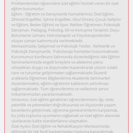
Problemleriolan öğrencilere özel eğitim hizmeti veren bir özel
eğitim kurumudur.
Eğitim - Öğretim ve Danışmanlık hizmetlerimiz; Özel Eğitim,
Zihinsel Engelliler, İşitme Engelliler, Okul Öncesi, Çocuk Gelişimi
ve Eğitimi, Beden Eğitimi ve Spor, Rehber Öğretmen, Psikolojik
Danışman, Pedagog, Psikolog, Dil ve Konuşma Terapisti, Duyu
Bütünleme Uzmanı, Hidroterapist ve Fizyoterapistlerden
oluşan uzman kadromuzla verilmektedir.
Merkezimizde; Gelişimsel ve Psikolojik Testler, Rehberlik ve
Psikolojik Danışmanlık, Psikoterapi hizmetleri bulunmaktadır.
Kurumumuz Konferans Salonunda düzenlediğimiz Aile Eğitimi
Seminerlerimizde engelli bireylere ve ailelerine yalnız
olmadıkları duygu ve düşünceleri kazandırarak çözüm odaklı
tavır ve tutumlar geliştirmeleri sağlanmaktadır.Düzenli
aralıklarla Öğretmen Bilgilendirme Akademik Seminerleri
düzenlenmekte, eğitim-öğretimin kalitesinin arttırılması
sağlanmaktadır. Tüm öğrencilerimiz ve velilerimiz servis
imkanlarımızdan yararlanmaktadır.
Amacımız, özel eğitim gerektiren öğrencilerimizin; ilgi, istek,
yeterlilik ve yetenekleri doğrultusunda ve ölçüsünde yaşam
becerilerini geliştirmek, öğrenme gereksinimlerini karşılamak,
bu yolla topluma uyumlarını sağlamak ve özel eğitim alanında
uluslararası kalite standartlarına ulaşmaktır.
Özel Aydos Özel Eğitim ve Rehabilitasyon Merkezimizde;
eğitimde bir tek ferdi kaybetmeden topluma kazandırmak,