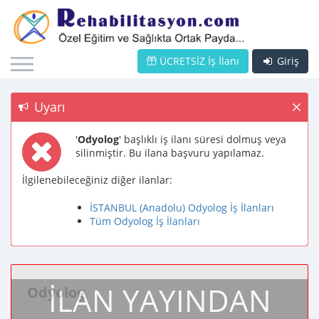
ÜCRETSİZ İş İlanı
Giriş
Uyarı
'
Odyolog
' başlıklı iş ilanı süresi dolmuş veya
silinmiştir. Bu ilana başvuru yapılamaz.
İlgilenebileceğiniz diğer ilanlar:
İSTANBUL (Anadolu) Odyolog İş İlanları
Tüm Odyolog İş İlanları
İLAN YAYINDAN
Odyolog