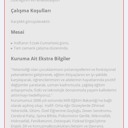
Özel eğitim ve rehabilitasyon
Çalışma Koşulları
Karşılıklı görüşülecektir.
Mesai
▸ Haftanın 5 (salı-Cumartesi) günü,
▸ Tam zamanlı çalışma düzeninde,
Kuruma Ait Ekstra Bilgiler
"Yetersizliği olan çocuklarımızın potansiyellerini ve fonksiyonel
yeteneklerini geliştirerek, eğitim ihtiyaçlarını en iyi şekilde
karşılayarak, öğrencilerimizin ve ailelerinin hayatlarında pozitif
değişimler yaratarak, uzman kadromuzla, çağdaş eğitim
anlayışımızla, fiziki ve teknolojik donanımızla yaşam kalitelerini
arttırmayı hedefliyoruz."
Kurumumuz 2006 yılı sonunda Milli Eğitim Bakanlığı'na bağlı
olarak açılmış olup; Hafif- Orta-Ağır Düzeylerde Zihinsel
Yetersizlik, Otizm, Özel Öğrenme Güçlüğü, Down Sendromu,
Cerebral Palsy, Spina Bifida, Psikomotor Gerilik, Mikrosefali,
Hidrosefali, Fenilketüniri, Osteopati, Fiziksel Engel,İşitme
Engeli, Dil ve KonuşmaBozuklukları,İletişim ve Davranış