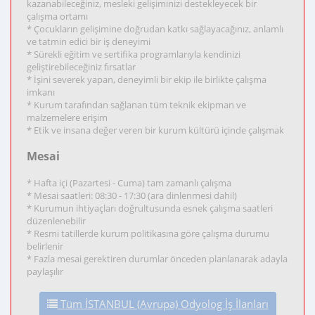
kazanabileceğiniz, mesleki gelişiminizi destekleyecek bir
çalışma ortamı
* Çocukların gelişimine doğrudan katkı sağlayacağınız, anlamlı
ve tatmin edici bir iş deneyimi
* Sürekli eğitim ve sertifika programlarıyla kendinizi
geliştirebileceğiniz fırsatlar
* İşini severek yapan, deneyimli bir ekip ile birlikte çalışma
imkanı
* Kurum tarafından sağlanan tüm teknik ekipman ve
malzemelere erişim
* Etik ve insana değer veren bir kurum kültürü içinde çalışmak
Mesai
* Hafta içi (Pazartesi - Cuma) tam zamanlı çalışma
* Mesai saatleri: 08:30 - 17:30 (ara dinlenmesi dahil)
* Kurumun ihtiyaçları doğrultusunda esnek çalışma saatleri
düzenlenebilir
* Resmi tatillerde kurum politikasına göre çalışma durumu
belirlenir
* Fazla mesai gerektiren durumlar önceden planlanarak adayla
paylaşılır
Tüm İSTANBUL (Avrupa) Odyolog İş İlanları