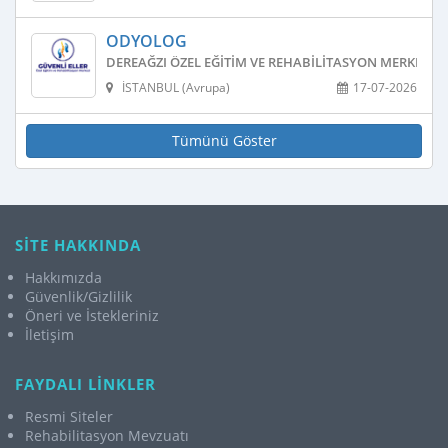
ODYOLOG
DEREAĞZI ÖZEL EĞITIM VE REHABILITASYON MERKEZI
İSTANBUL (Avrupa)
17-07-2026
Tümünü Göster
SİTE HAKKINDA
Hakkımızda
Güvenlik/Gizlilik
Öneri ve İstekleriniz
İletişim
FAYDALI LİNKLER
Resmi Siteler
Rehabilitasyon Mevzuatı