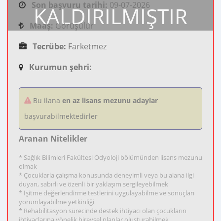
Son başvuru tarihi:
09-07-2026
KALDIRILMIŞTIR
Maaş:
Görüşülür
Tecrübe:
Farketmez
Kurumun şehri:
Bu ilana
en az lisans mezunu adaylar
başvurabilmektedirler
Aranan Nitelikler
* Sağlık Bilimleri Fakültesi Odyoloji bölümünden lisans mezunu
olmak
* Çocuklarla çalışma konusunda deneyimli veya bu alana ilgi
duyan, sabırlı ve özenli bir yaklaşım sergileyebilmek
* İşitme değerlendirme testlerini uygulayabilme ve sonuçları
yorumlayabilme yetkinliği
* Rehabilitasyon sürecinde destek ihtiyacı olan çocukların
ihtiyaçlarına yönelik bireysel planlar oluşturabilmek