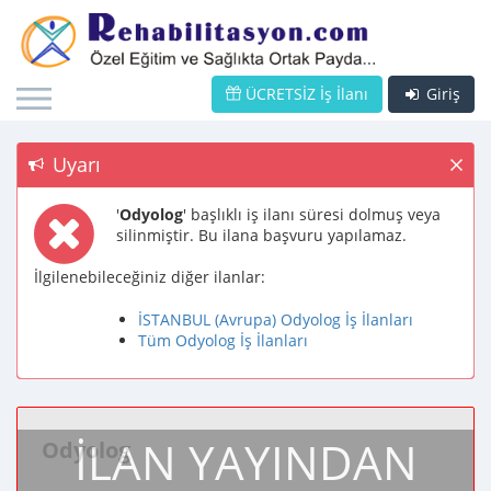
ÜCRETSİZ İş İlanı
Giriş
Uyarı
'
Odyolog
' başlıklı iş ilanı süresi dolmuş veya
silinmiştir. Bu ilana başvuru yapılamaz.
İlgilenebileceğiniz diğer ilanlar:
İSTANBUL (Avrupa) Odyolog İş İlanları
Tüm Odyolog İş İlanları
İLAN YAYINDAN
Odyolog