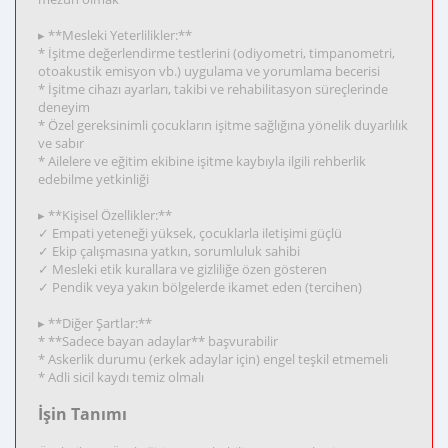
▸ **Mesleki Yeterlilikler:**
* İşitme değerlendirme testlerini (odiyometri, timpanometri,
otoakustik emisyon vb.) uygulama ve yorumlama becerisi
* İşitme cihazı ayarları, takibi ve rehabilitasyon süreçlerinde
deneyim
* Özel gereksinimli çocukların işitme sağlığına yönelik duyarlılık
ve sabır
* Ailelere ve eğitim ekibine işitme kaybıyla ilgili rehberlik
edebilme yetkinliği
▸ **Kişisel Özellikler:**
✓ Empati yeteneği yüksek, çocuklarla iletişimi güçlü
✓ Ekip çalışmasına yatkın, sorumluluk sahibi
✓ Mesleki etik kurallara ve gizliliğe özen gösteren
✓ Pendik veya yakın bölgelerde ikamet eden (tercihen)
▸ **Diğer Şartlar:**
* **Sadece bayan adaylar** başvurabilir
* Askerlik durumu (erkek adaylar için) engel teşkil etmemeli
* Adli sicil kaydı temiz olmalı
İşin Tanımı