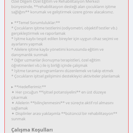
Özel Dilgem Özel Eğitim ve Rehabilitasyon Merkezi
bünyesinde, **rehabilitasyon desteği alan çocukların işitme
sağlığını** korumak ve geliştirmek üzere görev alacaksınız.
▸ **Temel Sorumluluklar:**
* Çocukların işitme testlerini (odiyometri, objektif testler vb.)
gerçekleştirmek ve raporlamak
* İşitme kaybı tespit edilen bireyler için uygun cihaz seçimi ve
ayarlarını yapmak
* Ailelere işitme kaybı yönetimi konusunda eğitim ve
danışmanlık sunmak
* Diğer uzmanlar (konuşma terapistleri, özel eğitim
öğretmenleri vb.) ile iş birliği içinde çalışmak
* İşitme tarama programlarını düzenlemek ve takip etmek
* Çocukların işitsel gelişimini destekleyici aktiviteler planlamak
▸ **Hedeflerimiz:**
✦ Her çocuğun **işitsel potansiyelini** en üst düzeye
çıkarmak
✦ Ailelerin **bilinçlenmesini** ve süreçte aktif rol almasını
sağlamak
✦ Displinler arası yaklaşımla **bütüncül bir rehabilitasyon**
sunmak
Çalışma Koşulları