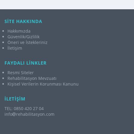
SİTE HAKKINDA
Hakkımızda
Güvenlik/Gizlilik
Öneri ve İstekleriniz
İletişim
FAYDALI LİNKLER
Resmi Siteler
Rehabilitasyon Mevzuatı
Kişisel Verilerin Korunması Kanunu
İLETİŞİM
TEL: 0850 420 27 04
info
rehabilitasyon.com