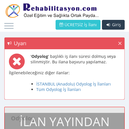
ÜCRETSİZ İş İlanı
Giriş
Uyarı
'
Odyolog
' başlıklı iş ilanı süresi dolmuş veya
silinmiştir. Bu ilana başvuru yapılamaz.
İlgilenebileceğiniz diğer ilanlar:
İSTANBUL (Anadolu) Odyolog İş İlanları
Tüm Odyolog İş İlanları
İLAN YAYINDAN
Odyolog