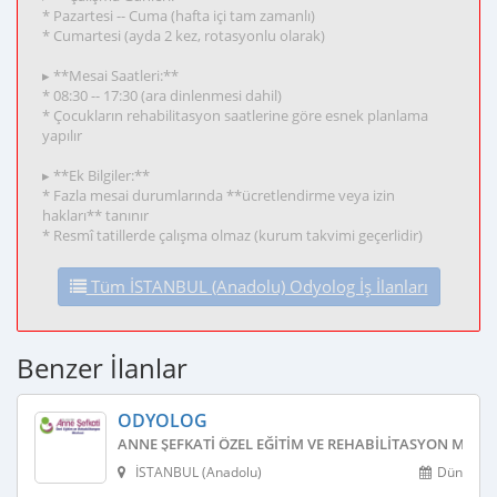
* Pazartesi -- Cuma (hafta içi tam zamanlı)
* Cumartesi (ayda 2 kez, rotasyonlu olarak)
▸ **Mesai Saatleri:**
* 08:30 -- 17:30 (ara dinlenmesi dahil)
* Çocukların rehabilitasyon saatlerine göre esnek planlama
yapılır
▸ **Ek Bilgiler:**
* Fazla mesai durumlarında **ücretlendirme veya izin
hakları** tanınır
* Resmî tatillerde çalışma olmaz (kurum takvimi geçerlidir)
Tüm İSTANBUL (Anadolu) Odyolog İş İlanları
Benzer İlanlar
ODYOLOG
ANNE ŞEFKATI ÖZEL EĞITIM VE REHABILITASYON MERKE
İSTANBUL (Anadolu)
Dün