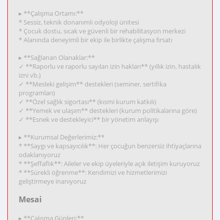
▸ **Çalışma Ortamı:**
* Sessiz, teknik donanımlı odyoloji ünitesi
* Çocuk dostu, sıcak ve güvenli bir rehabilitasyon merkezi
* Alanında deneyimli bir ekip ile birlikte çalışma fırsatı
▸ **Sağlanan Olanaklar:**
✓ **Raporlu ve raporlu sayılan izin hakları** (yıllık izin, hastalık
izni vb.)
✓ **Mesleki gelişim** destekleri (seminer, sertifika
programları)
✓ **Özel sağlık sigortası** (kısmi kurum katkılı)
✓ **Yemek ve ulaşım** destekleri (kurum politikalarına göre)
✓ **Esnek ve destekleyici** bir yönetim anlayışı
▸ **Kurumsal Değerlerimiz:**
* **Saygı ve kapsayıcılık**: Her çocuğun benzersiz ihtiyaçlarına
odaklanıyoruz
* **Şeffaflık**: Aileler ve ekip üyeleriyle açık iletişim kuruyoruz
* **Sürekli öğrenme**: Kendimizi ve hizmetlerimizi
geliştirmeye inanıyoruz
Mesai
▸ **Çalışma Günleri:**