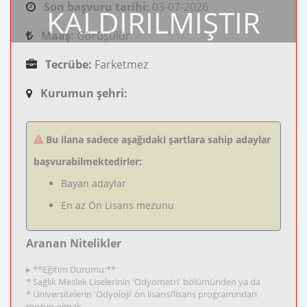
Son başvuru tarihi:
03-07-2026
KALDIRILMIŞTIR
Maaş:
Görüşülür
Tecrübe:
Farketmez
Kurumun şehri:
Bu ilana sadece aşağıdaki şartlara sahip adaylar
başvurabilmektedirler:
Bayan adaylar
En az Ön Lisans mezunu
Aranan Nitelikler
▸ **Eğitim Durumu:**
* Sağlık Meslek Liselerinin 'Odyometri' bölümünden ya da
* Üniversitelerin 'Odyoloji' ön lisans/lisans programından
mezun olmak