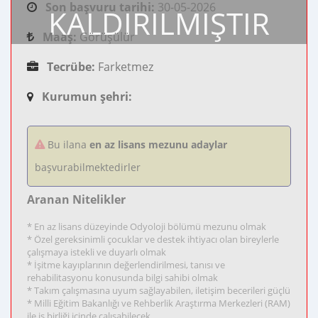
Son başvuru tarihi:
30-05-2026
KALDIRILMIŞTIR
Maaş:
Görüşülür
Tecrübe:
Farketmez
Kurumun şehri:
Bu ilana
en az lisans mezunu adaylar
başvurabilmektedirler
Aranan Nitelikler
* En az lisans düzeyinde Odyoloji bölümü mezunu olmak
* Özel gereksinimli çocuklar ve destek ihtiyacı olan bireylerle
çalışmaya istekli ve duyarlı olmak
* İşitme kayıplarının değerlendirilmesi, tanısı ve
rehabilitasyonu konusunda bilgi sahibi olmak
* Takım çalışmasına uyum sağlayabilen, iletişim becerileri güçlü
* Milli Eğitim Bakanlığı ve Rehberlik Araştırma Merkezleri (RAM)
ile iş birliği içinde çalışabilecek