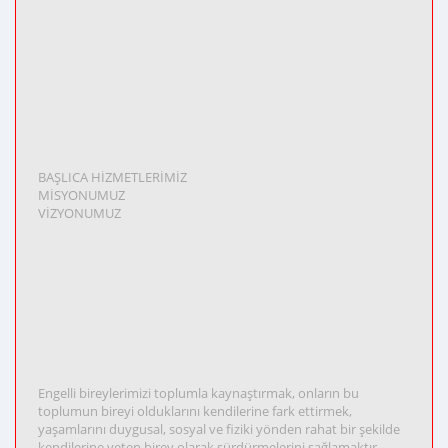
BAŞLICA HİZMETLERİMİZ
MİSYONUMUZ
VİZYONUMUZ
Engelli bireylerimizi toplumla kaynaştırmak, onların bu
toplumun bireyi olduklarını kendilerine fark ettirmek,
yaşamlarını duygusal, sosyal ve fiziki yönden rahat bir şekilde
kendilerine yeten birey olarak sürdürmelerini sağlamaktır.