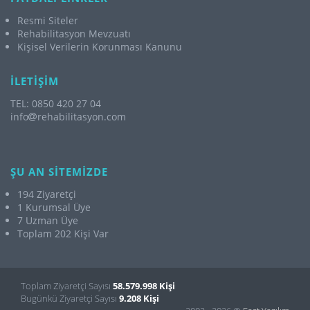
Resmi Siteler
Rehabilitasyon Mevzuatı
Kişisel Verilerin Korunması Kanunu
İLETİŞİM
TEL: 0850 420 27 04
info
rehabilitasyon.com
ŞU AN SİTEMİZDE
194 Ziyaretçi
1 Kurumsal Üye
7 Uzman Üye
Toplam 202 Kişi Var
Toplam Ziyaretçi Sayısı
58.579.998 Kişi
Bugünkü Ziyaretçi Sayısı
9.208 Kişi