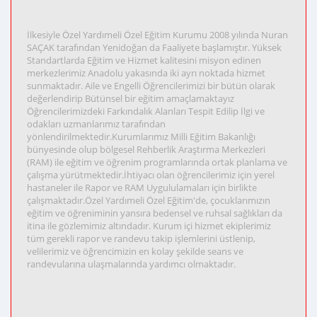
İlkesiyle Özel Yardımeli Özel Eğitim Kurumu 2008 yılında Nuran
SAÇAK tarafından Yenidoğan da Faaliyete başlamıştır. Yüksek
Standartlarda Eğitim ve Hizmet kalitesini misyon edinen
merkezlerimiz Anadolu yakasında iki ayrı noktada hizmet
sunmaktadır. Aile ve Engelli Öğrencilerimizi bir bütün olarak
değerlendirip Bütünsel bir eğitim amaçlamaktayız
Öğrencilerimizdeki Farkındalık Alanları Tespit Edilip İlgi ve
odakları uzmanlarımız tarafından
yönlendirilmektedir.Kurumlarımız Milli Eğitim Bakanlığı
bünyesinde olup bölgesel Rehberlik Araştırma Merkezleri
(RAM) ile eğitim ve öğrenim programlarında ortak planlama ve
çalışma yürütmektedir.İhtiyacı olan öğrencilerimiz için yerel
hastaneler ile Rapor ve RAM Uygululamaları için birlikte
çalışmaktadır.Özel Yardımeli Özel Eğitim'de, çocuklarımızın
eğitim ve öğreniminin yansıra bedensel ve ruhsal sağlıkları da
itina ile gözlemimiz altındadır. Kurum içi hizmet ekiplerimiz
tüm gerekli rapor ve randevu takip işlemlerini üstlenip,
velilerimiz ve öğrencimizin en kolay şekilde seans ve
randevularına ulaşmalarında yardımcı olmaktadır.