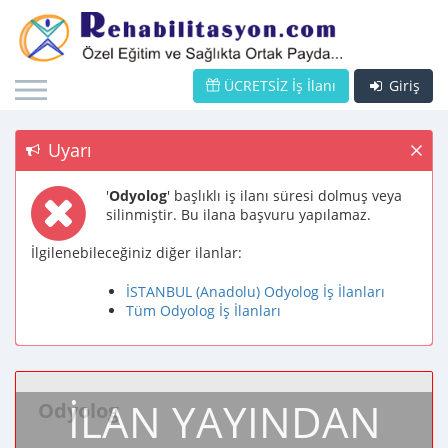
ÜCRETSİZ İş İlanı
Giriş
Uyarı
'
Odyolog
' başlıklı iş ilanı süresi dolmuş veya
silinmiştir. Bu ilana başvuru yapılamaz.
İlgilenebileceğiniz diğer ilanlar:
İSTANBUL (Anadolu) Odyolog İş İlanları
Tüm Odyolog İş İlanları
İLAN YAYINDAN
Odyolog