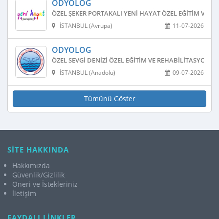
ODYOLOG
ÖZEL ŞEKER PORTAKALI YENI HAYAT ÖZEL EĞITIM VE R
İSTANBUL (Avrupa)
11-07-2026
ODYOLOG
ÖZEL SEVGI DENIZI ÖZEL EĞITIM VE REHABILITASYON M
İSTANBUL (Anadolu)
09-07-2026
Tümünü Göster
SİTE HAKKINDA
Hakkımızda
Güvenlik/Gizlilik
Öneri ve İstekleriniz
İletişim
FAYDALI LİNKLER