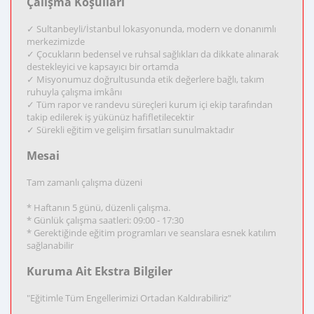
Çalışma Koşulları
✓ Sultanbeyli/İstanbul lokasyonunda, modern ve donanımlı
merkezimizde
✓ Çocukların bedensel ve ruhsal sağlıkları da dikkate alınarak
destekleyici ve kapsayıcı bir ortamda
✓ Misyonumuz doğrultusunda etik değerlere bağlı, takım
ruhuyla çalışma imkânı
✓ Tüm rapor ve randevu süreçleri kurum içi ekip tarafından
takip edilerek iş yükünüz hafifletilecektir
✓ Sürekli eğitim ve gelişim fırsatları sunulmaktadır
Mesai
Tam zamanlı çalışma düzeni
* Haftanın 5 günü, düzenli çalışma.
* Günlük çalışma saatleri: 09:00 - 17:30
* Gerektiğinde eğitim programları ve seanslara esnek katılım
sağlanabilir
Kuruma Ait Ekstra Bilgiler
"Eğitimle Tüm Engellerimizi Ortadan Kaldırabiliriz"