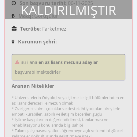
Son başvuru tarihi:
06-11-2025
KALDIRILMIŞTIR
Maaş:
Görüşülür
Tecrübe:
Farketmez
Kurumun şehri:
Bu ilana
en az lisans mezunu adaylar
başvurabilmektedirler
Aranan Nitelikler
* Üniversitelerin Odyoloji veya işitme ile ilgili bölümlerinden en
az lisans derecesi ile mezun olmak
* Özel gereksinimli çocuklar ve destek ihtiyacı olan bireylerle
empati kurabilen, sabırlı ve iletişim becerileri güçlü
* İşitme kayıplarının değerlendirilmesi, tanılanması ve
rehabilitasyonu konularında bilgi sahibi
* Takım çalışmasına yatkın, öğrenmeye açık ve kendini güncel
gelişmeler doğrultusunda geliştirmeye istekli