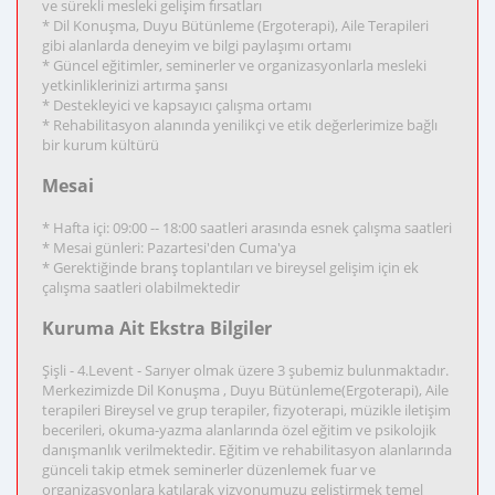
ve sürekli mesleki gelişim fırsatları
* Dil Konuşma, Duyu Bütünleme (Ergoterapi), Aile Terapileri
gibi alanlarda deneyim ve bilgi paylaşımı ortamı
* Güncel eğitimler, seminerler ve organizasyonlarla mesleki
yetkinliklerinizi artırma şansı
* Destekleyici ve kapsayıcı çalışma ortamı
* Rehabilitasyon alanında yenilikçi ve etik değerlerimize bağlı
bir kurum kültürü
Mesai
* Hafta içi: 09:00 -- 18:00 saatleri arasında esnek çalışma saatleri
* Mesai günleri: Pazartesi'den Cuma'ya
* Gerektiğinde branş toplantıları ve bireysel gelişim için ek
çalışma saatleri olabilmektedir
Kuruma Ait Ekstra Bilgiler
Şişli - 4.Levent - Sarıyer olmak üzere 3 şubemiz bulunmaktadır.
Merkezimizde Dil Konuşma , Duyu Bütünleme(Ergoterapi), Aile
terapileri Bireysel ve grup terapiler, fizyoterapi, müzikle iletişim
becerileri, okuma-yazma alanlarında özel eğitim ve psikolojik
danışmanlık verilmektedir. Eğitim ve rehabilitasyon alanlarında
günceli takip etmek seminerler düzenlemek fuar ve
organizasyonlara katılarak vizyonumuzu geliştirmek temel