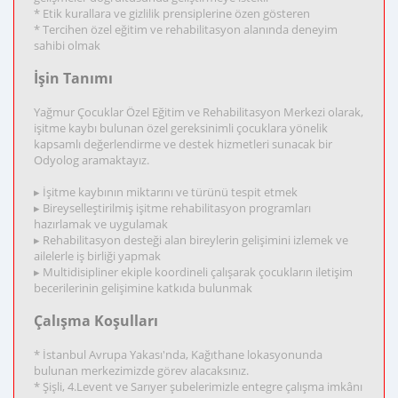
* Etik kurallara ve gizlilik prensiplerine özen gösteren
* Tercihen özel eğitim ve rehabilitasyon alanında deneyim
sahibi olmak
İşin Tanımı
Yağmur Çocuklar Özel Eğitim ve Rehabilitasyon Merkezi olarak,
işitme kaybı bulunan özel gereksinimli çocuklara yönelik
kapsamlı değerlendirme ve destek hizmetleri sunacak bir
Odyolog aramaktayız.
▸ İşitme kaybının miktarını ve türünü tespit etmek
▸ Bireyselleştirilmiş işitme rehabilitasyon programları
hazırlamak ve uygulamak
▸ Rehabilitasyon desteği alan bireylerin gelişimini izlemek ve
ailelerle iş birliği yapmak
▸ Multidisipliner ekiple koordineli çalışarak çocukların iletişim
becerilerinin gelişimine katkıda bulunmak
Çalışma Koşulları
* İstanbul Avrupa Yakası'nda, Kağıthane lokasyonunda
bulunan merkezimizde görev alacaksınız.
* Şişli, 4.Levent ve Sarıyer şubelerimizle entegre çalışma imkânı