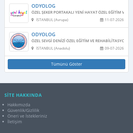
ODYOLOG
ÖZEL ŞEKER PORTAKALI YENI HAYAT ÖZEL EĞITIM VE R
İSTANBUL (Avrupa)
11-07-2026
ODYOLOG
ÖZEL SEVGI DENIZI ÖZEL EĞITIM VE REHABILITASYON M
İSTANBUL (Anadolu)
09-07-2026
Tümünü Göster
SİTE HAKKINDA
Hakkımızda
Güvenlik/Gizlilik
Öneri ve İstekleriniz
İletişim