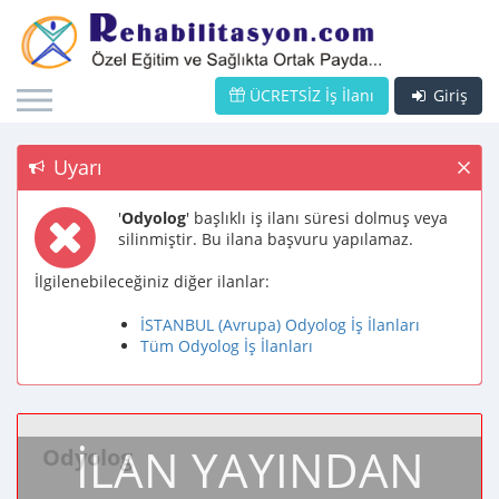
ÜCRETSİZ İş İlanı
Giriş
Uyarı
'
Odyolog
' başlıklı iş ilanı süresi dolmuş veya
silinmiştir. Bu ilana başvuru yapılamaz.
İlgilenebileceğiniz diğer ilanlar:
İSTANBUL (Avrupa) Odyolog İş İlanları
Tüm Odyolog İş İlanları
İLAN YAYINDAN
Odyolog