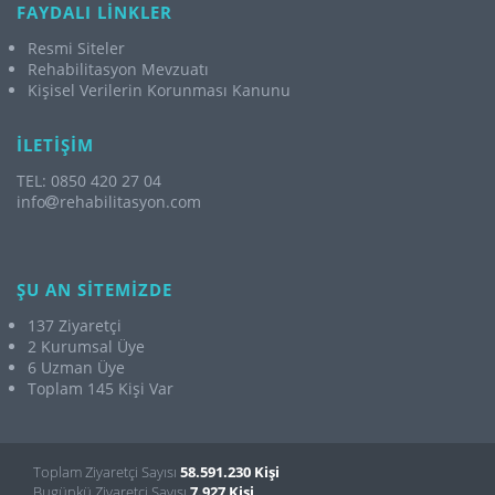
FAYDALI LİNKLER
Resmi Siteler
Rehabilitasyon Mevzuatı
Kişisel Verilerin Korunması Kanunu
İLETİŞİM
TEL: 0850 420 27 04
info
rehabilitasyon.com
ŞU AN SİTEMİZDE
137 Ziyaretçi
2 Kurumsal Üye
6 Uzman Üye
Toplam 145 Kişi Var
Toplam Ziyaretçi Sayısı
58.591.230 Kişi
Bugünkü Ziyaretçi Sayısı
7.927 Kişi