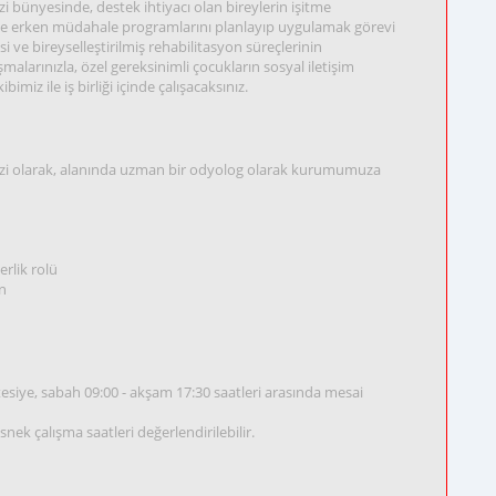
 bünyesinde, destek ihtiyacı olan bireylerin işitme
ve erken müdahale programlarını planlayıp uygulamak görevi
si ve bireyselleştirilmiş rehabilitasyon süreçlerinin
malarınızla, özel gereksinimli çocukların sosyal iletişim
imiz ile iş birliği içinde çalışacaksınız.
ezi olarak, alanında uzman bir odyolog olarak kurumumuza
rlik rolü
on
esiye, sabah 09:00 - akşam 17:30 saatleri arasında mesai
ek çalışma saatleri değerlendirilebilir.