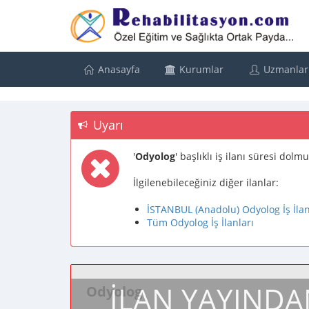
Anasayfa
Kurumlar
Uzmanlar
Uyarı
'
Odyolog
' başlıklı iş ilanı süresi dol
İlgilenebileceğiniz diğer ilanlar:
İSTANBUL (Anadolu) Odyolog İş İlan
Tüm Odyolog İş İlanları
İLAN YAYINDA
Odyolog