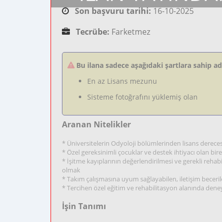
Son başvuru tarihi:
16-10-2025
Tecrübe:
Farketmez
Bu ilana sadece aşağıdaki şartlara sahip a
En az Lisans mezunu
Sisteme fotoğrafını yüklemiş olan
Aranan Nitelikler
* Üniversitelerin Odyoloji bölümlerinden lisans derece
* Özel gereksinimli çocuklar ve destek ihtiyacı olan bire
* İşitme kayıplarının değerlendirilmesi ve gerekli rehabi
olmak
* Takım çalışmasına uyum sağlayabilen, iletişim becerile
* Tercihen özel eğitim ve rehabilitasyon alanında dene
İşin Tanımı