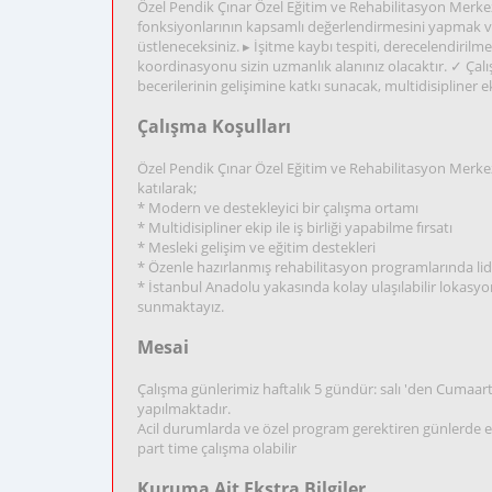
Özel Pendik Çınar Özel Eğitim ve Rehabilitasyon Merkezi
fonksiyonlarının kapsamlı değerlendirmesini yapmak 
üstleneceksiniz. ▸ İşitme kaybı tespiti, derecelendirilme
koordinasyonu sizin uzmanlık alanınız olacaktır. ✓ Çalış
becerilerinin gelişimine katkı sunacak, multidisipliner ekib
Çalışma Koşulları
Özel Pendik Çınar Özel Eğitim ve Rehabilitasyon Merk
katılarak;
* Modern ve destekleyici bir çalışma ortamı
* Multidisipliner ekip ile iş birliği yapabilme fırsatı
* Mesleki gelişim ve eğitim destekleri
* Özenle hazırlanmış rehabilitasyon programlarında lide
* İstanbul Anadolu yakasında kolay ulaşılabilir lokasy
sunmaktayız.
Mesai
Çalışma günlerimiz haftalık 5 gündür: salı 'den Cumaart
yapılmaktadır.
Acil durumlarda ve özel program gerektiren günlerde esn
part time çalışma olabilir
Kuruma Ait Ekstra Bilgiler