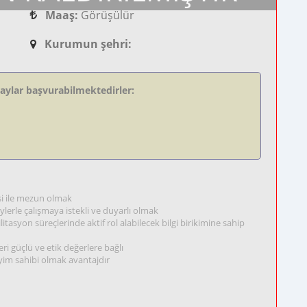
Maaş:
Görüşülür
Kurumun şehri:
daylar başvurabilmektedirler:
si ile mezun olmak
ylerle çalışmaya istekli ve duyarlı olmak
litasyon süreçlerinde aktif rol alabilecek bilgi birikimine sahip
ri güçlü ve etik değerlere bağlı
yim sahibi olmak avantajdır