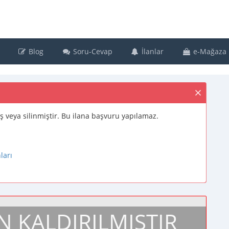
Blog
Soru-Cevap
İlanlar
e-Mağaza
muş veya silinmiştir. Bu ilana başvuru yapılamaz.
ları
N KALDIRILMIŞTIR