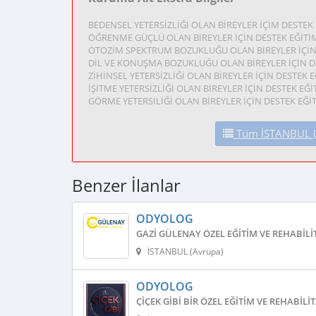
BEDENSEL YETERSİZLİĞİ OLAN BİREYLER İÇİM DESTE
ÖĞRENME GÜÇLÜ OLAN BİREYLER İÇİN DESTEK EĞİT
OTOZİM SPEKTRUM BOZUKLUĞU OLAN BİREYLER İÇİN
DİL VE KONUŞMA BOZUKLUĞU OLAN BİREYLER İÇİN 
ZİHİNSEL YETERSİZLİĞİ OLAN BİREYLER İÇİN DESTEK
İŞİTME YETERSİZLİĞİ OLAN BİREYLER İÇİN DESTEK E
GÖRME YETERSİLİĞİ OLAN BİREYLER İÇİN DESTEK EĞ
Tüm İSTANBUL (An
Benzer İlanlar
ODYOLOG
GAZI GÜLENAY ÖZEL EĞITIM VE REHABIL
İSTANBUL (Avrupa)
ODYOLOG
ÇIÇEK GIBI BIR ÖZEL EĞITIM VE REHABIL