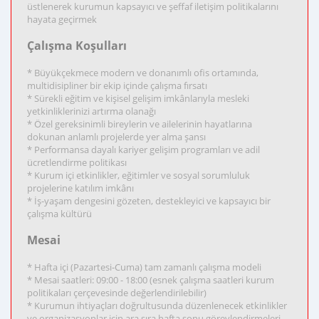
üstlenerek kurumun kapsayıcı ve şeffaf iletişim politikalarını
hayata geçirmek
Çalışma Koşulları
* Büyükçekmece modern ve donanımlı ofis ortamında,
multidisipliner bir ekip içinde çalışma fırsatı
* Sürekli eğitim ve kişisel gelişim imkânlarıyla mesleki
yetkinliklerinizi artırma olanağı
* Özel gereksinimli bireylerin ve ailelerinin hayatlarına
dokunan anlamlı projelerde yer alma şansı
* Performansa dayalı kariyer gelişim programları ve adil
ücretlendirme politikası
* Kurum içi etkinlikler, eğitimler ve sosyal sorumluluk
projelerine katılım imkânı
* İş-yaşam dengesini gözeten, destekleyici ve kapsayıcı bir
çalışma kültürü
Mesai
* Hafta içi (Pazartesi-Cuma) tam zamanlı çalışma modeli
* Mesai saatleri: 09:00 - 18:00 (esnek çalışma saatleri kurum
politikaları çerçevesinde değerlendirilebilir)
* Kurumun ihtiyaçları doğrultusunda düzenlenecek etkinlikler
ve organizasyonlar için ara sıra hafta sonu görevlendirmeleri