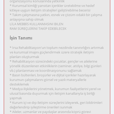
organizasyonu konularında yetkinlik
* Kurumsal kimliği yansıtan içerikler üretebilme ve hedef
kitleye uygun iletişim stratejileri geliştirebilme becerisi
* Takım çalışmasına yatkın, esnek ve çözüm odaklı bir çalışma
anlayışına sahip olmak
LİLA MEBBİS KULLANMASINI BILEN
RAM SÜREÇLERİNİ TAKİP EDEBİLECEK
İşin Tanımı
* İrsa Rehabilitasyon'un toplum nezdinde tanınırlığını artırmak
ve kurumsal imajını güçlendirmek üzere stratejik iletişim
planları oluşturmak
* Rehabilitasyon sürecindeki çocuklar, gençler ve ailelerine
yönelik düzenlenen etkinliklerin (seminer, atölye, bilgi günleri
vb.) planlanması ve koordinasyonunu sağlamak
* Basın bültenleri, broşürler ve dijital içerikler hazırlayarak
kurumun çalışmalarını görsel ve yazılı materyallerle
desteklemek
* Medya ilişkilerini yönetmek, kurumun faaliyetlerini yerel ve
ulusal basında duyurmak için iletişim kanallarıyla iş birliği
yapmak
* Kurum içi ve dışı iletişim süreçlerini izleyerek, geri bildirimleri
değerlendirip iyileştirme önerileri sunmak
* Aileler, uzmanlar ve paydaşlar arasında köprü görevi