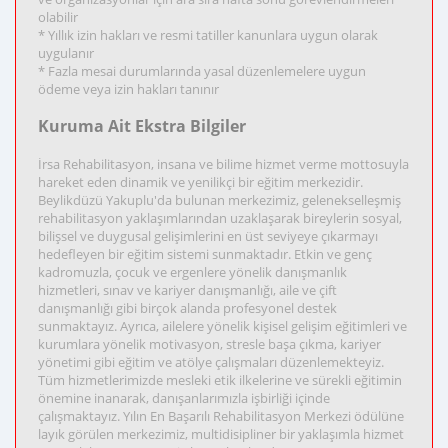
olabilir
* Yıllık izin hakları ve resmi tatiller kanunlara uygun olarak
uygulanır
* Fazla mesai durumlarında yasal düzenlemelere uygun
ödeme veya izin hakları tanınır
Kuruma Ait Ekstra Bilgiler
İrsa Rehabilitasyon, insana ve bilime hizmet verme mottosuyla
hareket eden dinamik ve yenilikçi bir eğitim merkezidir.
Beylikdüzü Yakuplu'da bulunan merkezimiz, gelenekselleşmiş
rehabilitasyon yaklaşımlarından uzaklaşarak bireylerin sosyal,
bilişsel ve duygusal gelişimlerini en üst seviyeye çıkarmayı
hedefleyen bir eğitim sistemi sunmaktadır. Etkin ve genç
kadromuzla, çocuk ve ergenlere yönelik danışmanlık
hizmetleri, sınav ve kariyer danışmanlığı, aile ve çift
danışmanlığı gibi birçok alanda profesyonel destek
sunmaktayız. Ayrıca, ailelere yönelik kişisel gelişim eğitimleri ve
kurumlara yönelik motivasyon, stresle başa çıkma, kariyer
yönetimi gibi eğitim ve atölye çalışmaları düzenlemekteyiz.
Tüm hizmetlerimizde mesleki etik ilkelerine ve sürekli eğitimin
önemine inanarak, danışanlarımızla işbirliği içinde
çalışmaktayız. Yılın En Başarılı Rehabilitasyon Merkezi ödülüne
layık görülen merkezimiz, multidisipliner bir yaklaşımla hizmet