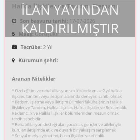
İLAN YAYINDAN
Halkla İlişkiler ve Tanıtım Elemanı
Son başvuru tarihi:
17-07-2026
KALDIRILMIŞTIR
Maaş:
Görüşülür
Tecrübe:
2 Yıl
Kurumun şehri:
Aranan Nitelikler
* Özel eğitim ve rehabilitasyon sektöründe en az 2 yıl halkla
ilişkiler, tanıtım veya iletişim alanında deneyim sahibi olmak
* İletişim, İşletme veya İletişim Bilimleri fakültelerinin Halkla
İlişkiler ve Tanıtım, Halkla İlişkiler, Halkla İlişkiler ve Reklamcılık,
Reklamcılık ve Halkla İlişkiler bölümlerinden mezun olmak
tercih sebebidir
* Rehabilitasyon desteği alan çocuklar, gençler ve aileleriyle
kurulan iletişimde etik ve duyarlı bir yaklaşım sergilemek
* Sosyal medya yönetimi, basın ilişkileri ve etkinlik