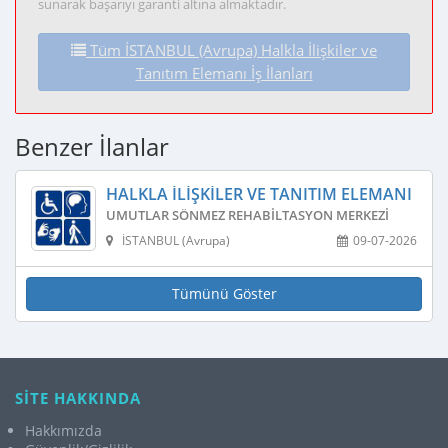
sunarak başarıyı garanti altına almaktadır.
Tüm İSTANBUL (Avrupa) Halkla İlişkiler ve
Tanıtım Elemanı İş İlanları
Benzer İlanlar
HALKLA İLIŞKILER VE TANITIM ELEMANI
UMUTLAR SÖNMEZ REHABILTASYON MERKEZI
İSTANBUL (Avrupa)
09-07-2026
Tümünü Göster
SİTE HAKKINDA
Hakkımızda