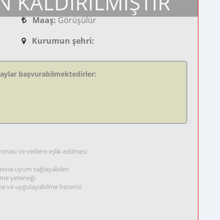
N KALDIRILMIŞTIR
Maaş:
Görüşülür
Kurumun şehri:
daylar başvurabilmektedirler:
ması ve velilere eşlik edilmesi
masına uyum sağlayabilen
ilme yeteneği
lme ve uygulayabilme becerisi