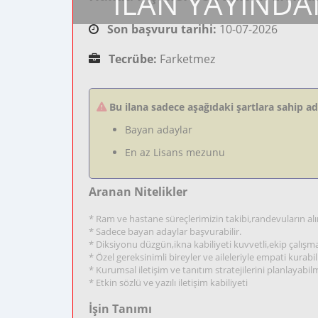
İLAN YAYINDA
Son başvuru tarihi:
10-07-2026
Tecrübe:
Farketmez
Bu ilana sadece aşağıdaki şartlara sahip a
Bayan adaylar
En az Lisans mezunu
Aranan Nitelikler
* Ram ve hastane süreçlerimizin takibi,randevuların alın
* Sadece bayan adaylar başvurabilir.
* Diksiyonu düzgün,ikna kabiliyeti kuvvetli,ekip çalış
* Özel gereksinimli bireyler ve aileleriyle empati kurab
* Kurumsal iletişim ve tanıtım stratejilerini planlayabi
* Etkin sözlü ve yazılı iletişim kabiliyeti
İşin Tanımı