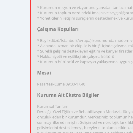
* Kurumun misyon ve vizyonunu yansıtan tanıtıcı mater
* Kurumun toplum nezdindeki imajını ve saygınlığını a
* Yöneticilerin iletişim süreçlerini desteklemek ve kuruml
Çalışma Koşulları
* Beylikdüzü/İstanbul (Avrupa) konumunda modern ve 
* Alanında uzman bir ekip ile iş birliği içinde çalışma im
* Sürekli gelişimi destekleyen eğitim ve kariyer fırsatlar
* Hakkaniyetli ve eşitlikçi bir çalışma kültürü
* Kurumun bütüncül ve kapsayıcı yaklaşımına uygun ça
Mesai
Pazartesi-Cuma 09:00-17.40
Kuruma Ait Ekstra Bilgiler
Kurumsal Tanıtım
Dereağzı Özel Eğitim ve Rehabilitasyon Merkezi, dünya
öncülük eden bir kurumdur. Merkezimiz, toplumun her 
sunmayı ilke edinmiştir. Gelişimsel ve nörolojik farklılıkl
gelişimlerini desteklemeyi, bireylerin topluma etkin ka