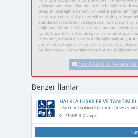
Kuruluşumuz, güvenilir çalışma ortamı ve hakkaniyetli h
yaklaşım benimser. Alanında uzman bir eğitim kadrosun
terapisti, özel eğitim uzmanı, zihinsel engelliler sınıf ö
ve konuşma terapisti, pilates eğitmeni gibi profesyonel
standartlarında birebir ve kişiye özel hizmet sunmayı 
Kalite hedeflerimiz doğrultusunda, personelimizin süre
içinde, huzurlu bir ortamda eğitim ve rehabilitasyon h
istihdam yaratarak ülkemize katkı sağlamaktan guru
yönelik destek eğitim programları, aile danışmanlığı ve
Modern tedavi yöntemlerimiz ve bütüncül yaklaşımımızla
Tüm İSTANBUL (Avrupa) Halkla 
Benzer İlanlar
HALKLA İLIŞKILER VE TANITIM E
UMUTLAR SÖNMEZ REHABILTASYON MER
İSTANBUL (Avrupa)
Tü