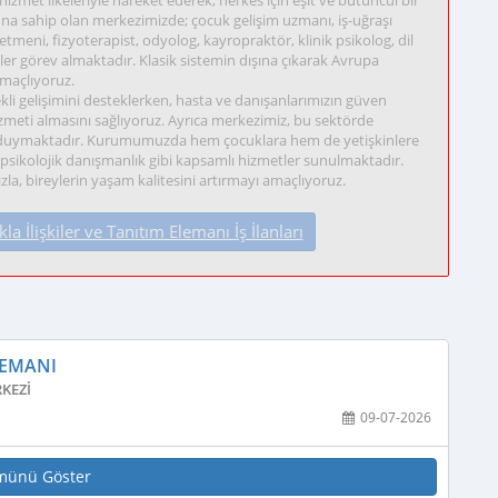
izmet ilkeleriyle hareket ederek, herkes için eşit ve bütüncül bir
a sahip olan merkezimizde; çocuk gelişim uzmanı, iş-uğraşı
ğretmeni, fizyoterapist, odyolog, kayropraktör, klinik psikolog, dil
ler görev almaktadır. Klasik sistemin dışına çıkarak Avrupa
amaçlıyoruz.
kli gelişimini desteklerken, hasta ve danışanlarımızın güven
izmeti almasını sağlıyoruz. Ayrıca merkezimiz, bu sektörde
r duymaktadır. Kurumumuzda hem çocuklara hem de yetişkinlere
 psikolojik danışmanlık gibi kapsamlı hizmetler sunulmaktadır.
, bireylerin yaşam kalitesini artırmayı amaçlıyoruz.
İlişkiler ve Tanıtım Elemanı İş İlanları
LEMANI
KEZI
09-07-2026
münü Göster