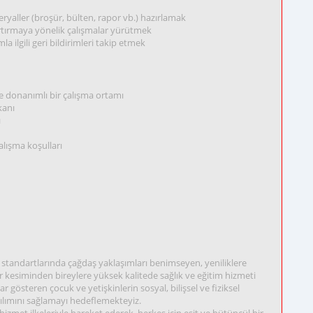
yaller (broşür, bülten, rapor vb.) hazırlamak
rtırmaya yönelik çalışmalar yürütmek
a ilgili geri bildirimleri takip etmek
donanımlı bir çalışma ortamı
kanı
ı
lışma koşulları
 standartlarında çağdaş yaklaşımları benimseyen, yeniliklere
kesiminden bireylere yüksek kalitede sağlık ve eğitim hizmeti
ar gösteren çocuk ve yetişkinlerin sosyal, bilişsel ve fiziksel
tılımını sağlamayı hedeflemekteyiz.