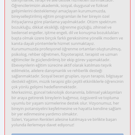
danışmanlık, terapi ve aile destek hizmetleri sunmaktadır.
Öğrencilerimizin akademik, sosyal, duygusal ve fiziksel
gelişimlerini desteklemeyi amaçlayan kurumumuzda,
bireyselleştirilmiş eğitim programları ile her bireyin özel
ihtiyaçlarına göre planlama yapılmaktadır. Otizm spektrum
bozukluğu, dikkat eksikliği, öğrenme güçlüğü, zihinsel ve
bedensel engeller, işitme engeli, dil ve konuşma bozuklukları
başta olmak üzere birçok farklı gereksinime yönelik modern ve
kanıta dayalı yöntemlerle hizmet sunmaktayız.
Kurumumuzda profesyonel öğrenme ortamları oluşturulmuş,
psikolog, rehber öğretmen, fizyoterapist, terapist ve uzman
eğitimciler ile güçlendirilmiş bir ekip görev yapmaktadır.
Ebeveynlerin eğitim sürecine aktif olarak katılması teşvik
edilmekte, ailelere danışmanlık ve rehberlik desteği
sağlanmaktadır. Sosyal beceri grupları, oyun terapisi, bilgisayar
destekli eğitim, müzik terapisi gibi çeşitli etkinliklerle öğrencinin
çok yönlü gelişimi hedeflenmektedir.
Merkezimiz, güncel teknolojik donanımla, bilimsel yaklaşımları
bir araya getirerek bireylerin bağımsız, özgüvenli ve topluma
uyumlu bir yaşam sürmelerine destek olur. Vizyonumuz, her
bireyin potansiyelini keşfetmesine ve hayatta kendine sağlam
bir yer edinmesine yardımcı olmaktır.
Sizleri, Yaşamın Renkleri ailesine katılmaya ve birlikte başarı
yolunda ilerlemeye davet ediyoruz!