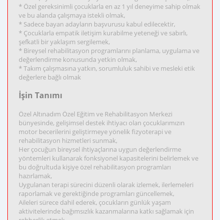
* Özel gereksinimli çocuklarla en az 1 yıl deneyime sahip olmak
ve bu alanda çalışmaya istekli olmak,
* Sadece bayan adayların başvurusu kabul edilecektir,
* Çocuklarla empatik iletişim kurabilme yeteneği ve sabırlı,
şefkatli bir yaklaşım sergilemek,
* Bireysel rehabilitasyon programlarını planlama, uygulama ve
değerlendirme konusunda yetkin olmak,
* Takım çalışmasına yatkın, sorumluluk sahibi ve mesleki etik
değerlere bağlı olmak
İşin Tanımı
Özel Altınadım Özel Eğitim ve Rehabilitasyon Merkezi
bünyesinde, gelişimsel destek ihtiyacı olan çocuklarımızın
motor becerilerini geliştirmeye yönelik fizyoterapi ve
rehabilitasyon hizmetleri sunmak,
Her çocuğun bireysel ihtiyaçlarına uygun değerlendirme
yöntemleri kullanarak fonksiyonel kapasitelerini belirlemek ve
bu doğrultuda kişiye özel rehabilitasyon programları
hazırlamak,
Uygulanan terapi sürecini düzenli olarak izlemek, ilerlemeleri
raporlamak ve gerektiğinde programları güncellemek,
Aileleri sürece dahil ederek, çocukların günlük yaşam
aktivitelerinde bağımsızlık kazanmalarına katkı sağlamak için