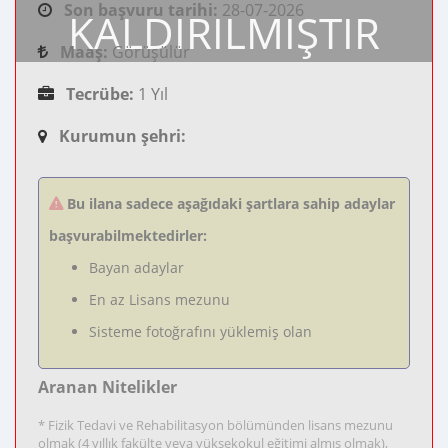
Son başvuru tarihi:
28-07-2026
KALDIRILMIŞTIR
Maaş:
Görüşülür
Tecrübe:
1 Yıl
Kurumun şehri:
Bu ilana sadece aşağıdaki şartlara sahip adaylar
başvurabilmektedirler:
Bayan adaylar
En az Lisans mezunu
Sisteme fotoğrafını yüklemiş olan
Aranan Nitelikler
* Fizik Tedavi ve Rehabilitasyon bölümünden lisans mezunu
olmak (4 yıllık fakülte veya yüksekokul eğitimi almış olmak),