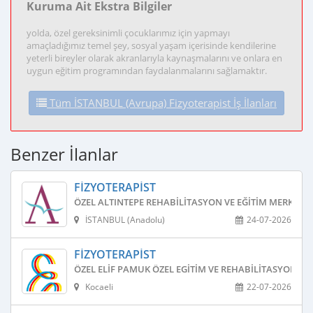
Kuruma Ait Ekstra Bilgiler
yolda, özel gereksinimli çocuklarımız için yapmayı
amaçladığımız temel şey, sosyal yaşam içerisinde kendilerine
yeterli bireyler olarak akranlarıyla kaynaşmalarını ve onlara en
uygun eğitim programından faydalanmalarını sağlamaktır.
Tüm İSTANBUL (Avrupa) Fizyoterapist İş İlanları
Benzer İlanlar
FIZYOTERAPIST
ÖZEL ALTINTEPE REHABILITASYON VE EĞITIM MERKEZI
İSTANBUL (Anadolu)
24-07-2026
FIZYOTERAPIST
ÖZEL ELIF PAMUK ÖZEL EGITIM VE REHABILITASYON ME
Kocaeli
22-07-2026