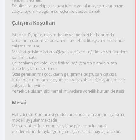
rehberlik etmek,
Displinlerarası ekip çalışması içinde yer alarak, çocuklarımızın
sosyal uyum ve eğitim süreçlerine destek olmak
Çalışma Koşulları
İstanbul Eyüp'te, ulaşımı kolay ve merkezi bir konumda
bulunan modern ve donanımlı bir rehabilitasyon merkezinde
çalışma imkanı,
Mesleki gelişime katkı sağlayacak düzenli eğitim ve seminerlere
katılım fırsatı,
Çalışanların psikolojik ve fiziksel sağlığını ön planda tutan,
destekleyici bir iş ortamı,
Özel gereksinimli çocukların gelişimine doğrudan katkıda
bulunmanın manevi doyumunu yaşayabileceğiniz, anlamlı bir
çalışma deneyimi,
Yemek ve ulaşım gibi temel ihtiyaçlara yönelik kurum desteği
Mesai
Hafta içi salı-Cumartesi günleri arasında, tam zamanlı çalışma
modeli uygulanmaktadır.
Mesai saatleri kurumun işleyişine göre esnek olarak
belirlenebilir, detaylar görüşme aşamasında paylaşılacaktır.