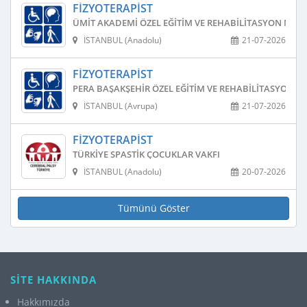
FIZYOTERAPIST
ÜMIT AKADEMI ÖZEL EĞITIM VE REHABILITASYON MERK
İSTANBUL (Anadolu)
21-07-2026
FIZYOTERAPIST
PERA BAŞAKŞEHIR ÖZEL EĞITIM VE REHABILITASYON M
İSTANBUL (Avrupa)
21-07-2026
FIZYOTERAPIST
TÜRKIYE SPASTIK ÇOCUKLAR VAKFI
İSTANBUL (Anadolu)
20-07-2026
Tümünü Göster
SİTE HAKKINDA
Hakkımızda