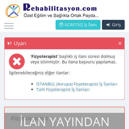
ÜCRETSİZ İş İlanı
Giriş
Uyarı
'
Fizyoterapist
' başlıklı iş ilanı süresi dolmuş
veya silinmiştir. Bu ilana başvuru yapılamaz.
İlgilenebileceğiniz diğer ilanlar:
İSTANBUL (Avrupa) Fizyoterapist İş İlanları
Tüm Fizyoterapist İş İlanları
İLAN YAYINDAN
Fizyoterapist