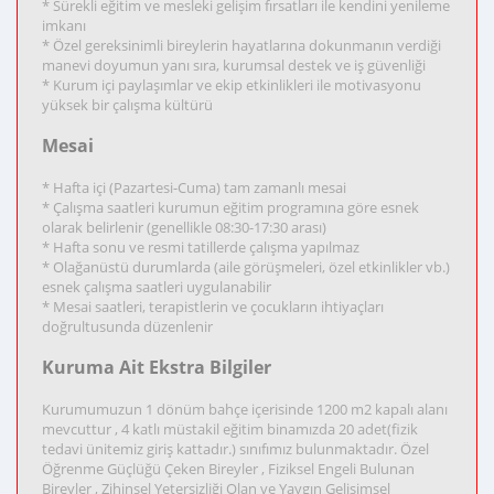
* Sürekli eğitim ve mesleki gelişim fırsatları ile kendini yenileme
imkanı
* Özel gereksinimli bireylerin hayatlarına dokunmanın verdiği
manevi doyumun yanı sıra, kurumsal destek ve iş güvenliği
* Kurum içi paylaşımlar ve ekip etkinlikleri ile motivasyonu
yüksek bir çalışma kültürü
Mesai
* Hafta içi (Pazartesi-Cuma) tam zamanlı mesai
* Çalışma saatleri kurumun eğitim programına göre esnek
olarak belirlenir (genellikle 08:30-17:30 arası)
* Hafta sonu ve resmi tatillerde çalışma yapılmaz
* Olağanüstü durumlarda (aile görüşmeleri, özel etkinlikler vb.)
esnek çalışma saatleri uygulanabilir
* Mesai saatleri, terapistlerin ve çocukların ihtiyaçları
doğrultusunda düzenlenir
Kuruma Ait Ekstra Bilgiler
Kurumumuzun 1 dönüm bahçe içerisinde 1200 m2 kapalı alanı
mevcuttur , 4 katlı müstakil eğitim binamızda 20 adet(fizik
tedavi ünitemiz giriş kattadır.) sınıfımız bulunmaktadır. Özel
Öğrenme Güçlüğü Çeken Bireyler , Fiziksel Engeli Bulunan
Bireyler , Zihinsel Yetersizliği Olan ve Yaygın Gelişimsel