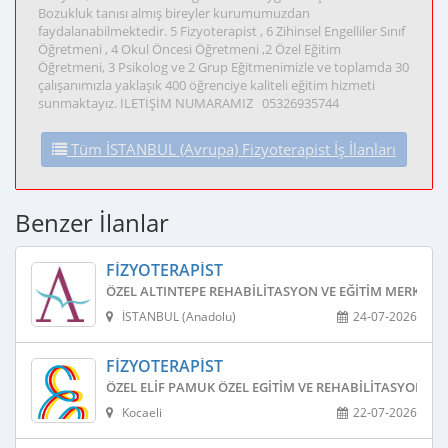
Bozukluk tanısı almış bireyler kurumumuzdan
faydalanabilmektedir. 5 Fizyoterapist , 6 Zihinsel Engelliler Sınıf
Öğretmeni , 4 Okul Öncesi Öğretmeni ,2 Özel Eğitim
Öğretmeni, 3 Psikolog ve 2 Grup Eğitmenimizle ve toplamda 30
çalışanımızla yaklaşık 400 öğrenciye kaliteli eğitim hizmeti
sunmaktayız. İLETİŞİM NUMARAMIZ 05326935744
Tüm İSTANBUL (Avrupa) Fizyoterapist İş İlanları
Benzer İlanlar
FIZYOTERAPIST
ÖZEL ALTINTEPE REHABILITASYON VE EĞITIM MERKEZI
İSTANBUL (Anadolu)
24-07-2026
FIZYOTERAPIST
ÖZEL ELIF PAMUK ÖZEL EGITIM VE REHABILITASYON ME
Kocaeli
22-07-2026