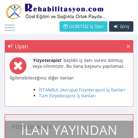
ÜCRETSİZ İş İlanı
Giriş
Uyarı
'
Fizyoterapist
' başlıklı iş ilanı süresi dolmuş
veya silinmiştir. Bu ilana başvuru yapılamaz.
İlgilenebileceğiniz diğer ilanlar:
İSTANBUL (Avrupa) Fizyoterapist İş İlanları
Tüm Fizyoterapist İş İlanları
İLAN YAYINDAN
Fizyoterapist