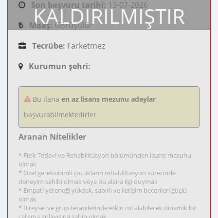
Son başvuru tarihi:
13-07-2026
KALDIRILMIŞTIR
Maaş:
Görüşülür
Tecrübe:
Farketmez
Kurumun şehri:
Bu ilana
en az lisans mezunu adaylar
başvurabilmektedirler
Aranan Nitelikler
* Fizik Tedavi ve Rehabilitasyon bölümünden lisans mezunu
olmak
* Özel gereksinimli çocukların rehabilitasyon sürecinde
deneyim sahibi olmak veya bu alana ilgi duymak
* Empati yeteneği yüksek, sabırlı ve iletişim becerileri güçlü
olmak
* Bireysel ve grup terapilerinde etkin rol alabilecek dinamik bir
çalışma anlayışına sahip olmak