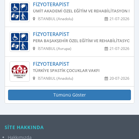
FIZYOTERAPIST
ÜMIT AKADEMI ÖZEL EĞITIM VE REHABILITASYON MERK
İSTANBUL (Anadolu)
21-07-2026
FIZYOTERAPIST
PERA BAŞAKŞEHIR ÖZEL EĞITIM VE REHABILITASYON M
İSTANBUL (Avrupa)
21-07-2026
FIZYOTERAPIST
TÜRKIYE SPASTIK ÇOCUKLAR VAKFI
İSTANBUL (Anadolu)
20-07-2026
Tümünü Göster
SİTE HAKKINDA
Hakkımızda