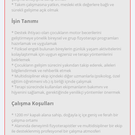
* Takım çalışmasına yatkın, mesleki etik değerlere bağlı ve
sürekli gelişime açık olmak
İşin Tanımı
* Destek ihtiyacı olan çocukların motor becerilerini
geliştirmeye yönelik bireysel ve grup fizyoterapi programları
hazırlamak ve uygulamak
* Fiziksel engeli bulunan bireylerin günlük yaşam aktivitelerini
kolaylaştırmak için uygun egzersiz ve terapi yöntemlerini
belirlemek
* Çocukların gelişim sürecini yakından takip ederek, aileleri
bilgilendirmek ve rehberlik etmek
* Multidisipliner ekip içindeki diğer uzmanlarla (psikolog, özel
eğitim öğretmeni vb.) iş birliği içinde çalışmak
* Terapi sürecinde kullanılan ekipmanların bakımını ve
hijyenini sağlamak, gerektiğinde yenilikçi yöntemler önermek
Çalışma Koşulları
* 1200 m² kapalı alana sahip, doğayla iç içe geniş ve ferah bir
çalışma ortamı
* Alanında deneyimli fizyoterapistler ve multidisipliner bir ekip
ile desteklenmiş profesyonel bir çalışma atmosferi