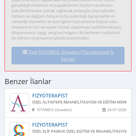
gerçekleştirmelerine ve yaşadıklarının toplum tarafından
kabullenilmesine olanak sağlamak amacıyla çalışmaktadır.
Gelişen ve değişen dünyamızda, psikolojik danışmanlık ve
rehberlik hizmetleri ile özel eğitim hizmetlerine ihtiyacı olan
bireylere en üst seviyede hizmet ulaştırmayı hedeflemekteyiz.
Misyonumuz, saygı, sevgi ve hoşgörü ile beslenen toplumsal
bir bilincin oluşmasına katkıda bulunmaktır.
Tüm İSTANBUL (Anadolu) Fizyoterapist İş
İlanları
Benzer İlanlar
FIZYOTERAPIST
ÖZEL ALTINTEPE REHABILITASYON VE EĞITIM MERKEZI
İSTANBUL (Anadolu)
24-07-2026
FIZYOTERAPIST
ÖZEL ELIF PAMUK ÖZEL EGITIM VE REHABILITASYON ME