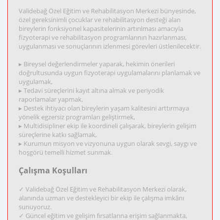
Validebağ Özel Eğitim ve Rehabilitasyon Merkezi bünyesinde,
özel gereksinimli çocuklar ve rehabilitasyon desteği alan
bireylerin fonksiyonel kapasitelerinin artırılması amacıyla
fizyoterapi ve rehabilitasyon programlarının hazırlanması,
uygulanması ve sonuçlarının izlenmesi görevleri üstlenilecektir.
▸ Bireysel değerlendirmeler yaparak, hekimin önerileri
doğrultusunda uygun fizyoterapi uygulamalarını planlamak ve
uygulamak,
▸ Tedavi süreçlerini kayıt altına almak ve periyodik
raporlamalar yapmak,
▸ Destek ihtiyacı olan bireylerin yaşam kalitesini arttırmaya
yönelik egzersiz programları geliştirmek,
▸ Multidisipliner ekip ile koordineli çalışarak, bireylerin gelişim
süreçlerine katkı sağlamak,
▸ Kurumun misyon ve vizyonuna uygun olarak sevgi, saygı ve
hoşgörü temelli hizmet sunmak.
Çalışma Koşulları
✓ Validebağ Özel Eğitim ve Rehabilitasyon Merkezi olarak,
alanında uzman ve destekleyici bir ekip ile çalışma imkânı
sunuyoruz.
✓ Güncel eğitim ve gelişim fırsatlarına erişim sağlanmakta,