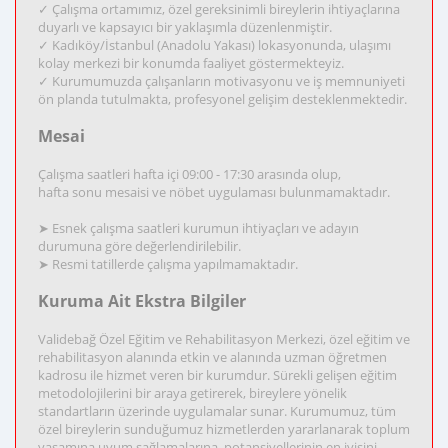
✓ Çalışma ortamımız, özel gereksinimli bireylerin ihtiyaçlarına
duyarlı ve kapsayıcı bir yaklaşımla düzenlenmiştir.
✓ Kadıköy/İstanbul (Anadolu Yakası) lokasyonunda, ulaşımı
kolay merkezi bir konumda faaliyet göstermekteyiz.
✓ Kurumumuzda çalışanların motivasyonu ve iş memnuniyeti
ön planda tutulmakta, profesyonel gelişim desteklenmektedir.
Mesai
Çalışma saatleri hafta içi 09:00 - 17:30 arasında olup,
hafta sonu mesaisi ve nöbet uygulaması bulunmamaktadır.
➤ Esnek çalışma saatleri kurumun ihtiyaçları ve adayın
durumuna göre değerlendirilebilir.
➤ Resmi tatillerde çalışma yapılmamaktadır.
Kuruma Ait Ekstra Bilgiler
Validebağ Özel Eğitim ve Rehabilitasyon Merkezi, özel eğitim ve
rehabilitasyon alanında etkin ve alanında uzman öğretmen
kadrosu ile hizmet veren bir kurumdur. Sürekli gelişen eğitim
metodolojilerini bir araya getirerek, bireylere yönelik
standartların üzerinde uygulamalar sunar. Kurumumuz, tüm
özel bireylerin sunduğumuz hizmetlerden yararlanarak toplum
yaşamına uyum sağlamalarına, potansiyellerinin en iyisini