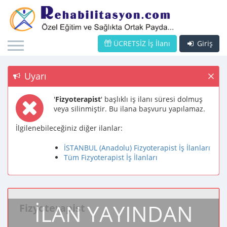
ÜCRETSİZ İş İlanı
Giriş
Uyarı
'
Fizyoterapist
' başlıklı iş ilanı süresi dolmuş
veya silinmiştir. Bu ilana başvuru yapılamaz.
İlgilenebileceğiniz diğer ilanlar:
İSTANBUL (Anadolu) Fizyoterapist İş İlanları
Tüm Fizyoterapist İş İlanları
İLAN YAYINDAN
Fizyoterapist