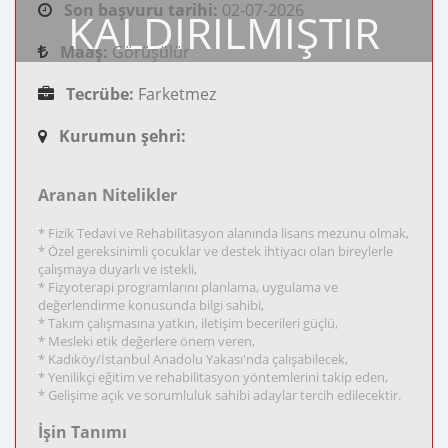
Son başvuru tarihi:
02-07-2026
KALDIRILMIŞTIR
Maaş:
Görüşülür
Tecrübe:
Farketmez
Kurumun şehri:
Aranan Nitelikler
* Fizik Tedavi ve Rehabilitasyon alanında lisans mezunu olmak,
* Özel gereksinimli çocuklar ve destek ihtiyacı olan bireylerle
çalışmaya duyarlı ve istekli,
* Fizyoterapi programlarını planlama, uygulama ve
değerlendirme konusunda bilgi sahibi,
* Takım çalışmasına yatkın, iletişim becerileri güçlü,
* Mesleki etik değerlere önem veren,
* Kadıköy/İstanbul Anadolu Yakası'nda çalışabilecek,
* Yenilikçi eğitim ve rehabilitasyon yöntemlerini takip eden,
* Gelişime açık ve sorumluluk sahibi adaylar tercih edilecektir.
İşin Tanımı