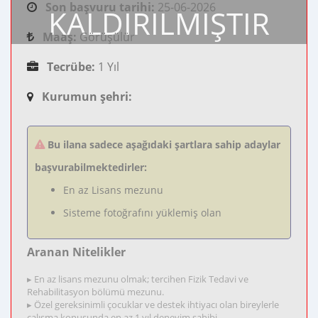
Son başvuru tarihi:
25-06-2026
KALDIRILMIŞTIR
Maaş:
Görüşülür
Tecrübe:
1 Yıl
Kurumun şehri:
Bu ilana sadece aşağıdaki şartlara sahip adaylar
başvurabilmektedirler:
En az Lisans mezunu
Sisteme fotoğrafını yüklemiş olan
Aranan Nitelikler
▸ En az lisans mezunu olmak; tercihen Fizik Tedavi ve
Rehabilitasyon bölümü mezunu.
▸ Özel gereksinimli çocuklar ve destek ihtiyacı olan bireylerle
çalışma konusunda en az 1 yıl deneyim sahibi.