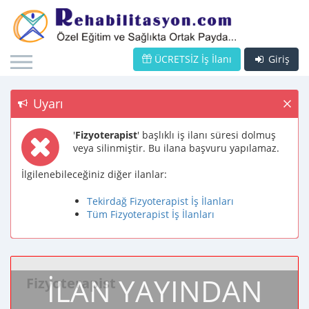
ÜCRETSİZ İş İlanı
Giriş
Uyarı
'
Fizyoterapist
' başlıklı iş ilanı süresi dolmuş
veya silinmiştir. Bu ilana başvuru yapılamaz.
İlgilenebileceğiniz diğer ilanlar:
Tekirdağ Fizyoterapist İş İlanları
Tüm Fizyoterapist İş İlanları
İLAN YAYINDAN
Fizyoterapist