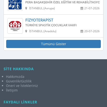
PERA BAŞAKŞEHIR ÖZEL EĞITIM VE REHABILITASYON M
İSTANBUL (Avrupa)
21-07-2026
FIZYOTERAPIST
TÜRKIYE SPASTIK ÇOCUKLAR VAKFI
İSTANBUL (Anadolu)
20-07-2026
Tümünü Göster
SİTE HAKKINDA
Hakkımızda
Güvenlik/Gizlilik
Öneri ve İstekleriniz
İletişim
FAYDALI LİNKLER