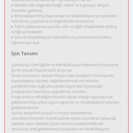
▸ Mesleki etik değerlere bağlı, sabırlı ve kapsayıcı iletişim
becerileri gelişmiş.
▸ Bireyselleştirilmiş fizyoterapi ve rehabilitasyon programları
hazırlama, uygulama ve değerlendirme becerisi.
▸ Takım çalışmasına uyumlu, aile ve diğer disiplinlerle etkili iş
birliği yürütebilen.
▸ Güncel rehabilitasyon teknikleri ve yöntemlerine hakim,
öğrenmeye açık.
İşin Tanımı
Çerkezköy Özel Eğitim ve Rehabilitasyon Merkezi bünyesinde
görev alacak fizyoterapist arıyoruz.
Görev tanımınız; destek ihtiyacı olan bireylerin fonksiyonel
kapasitelerini ölçmek, değerlendirmek ve hekimin
yönlendirmesi doğrultusunda kişiye özel fizyoterapi
programları hazırlayıp uygulamak olacaktır.
Programların etkililiğini düzenli olarak izleyip raporlayacak,
gelişimsel ihtiyaçlara uygun egzersiz ve rehabilitasyon planları
geliştireceksiniz.
Ayrıca, bireylerin sosyal ve motor becerilerinin
desteklenmesinde multidisipliner ekiple koordineli çalışarak,
ailelerle yakın iletişim içinde olmanız beklenmektedir.
Amacımız; özel gereksinimli çocukların ve rehabilitasyon