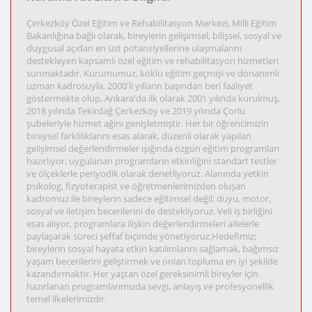
Çerkezköy Özel Eğitim ve Rehabilitasyon Merkezi, Milli Eğitim
Bakanlığına bağlı olarak, bireylerin gelişimsel, bilişsel, sosyal ve
duygusal açıdan en üst potansiyellerine ulaşmalarını
destekleyen kapsamlı özel eğitim ve rehabilitasyon hizmetleri
sunmaktadır. Kurumumuz, köklü eğitim geçmişi ve donanımlı
uzman kadrosuyla, 2000'li yılların başından beri faaliyet
göstermekte olup, Ankara'da ilk olarak 2001 yılında kurulmuş,
2018 yılında Tekirdağ Çerkezköy ve 2019 yılında Çorlu
şubeleriyle hizmet ağını genişletmiştir. Her bir öğrencimizin
bireysel farklılıklarını esas alarak, düzenli olarak yapılan
gelişimsel değerlendirmeler ışığında özgün eğitim programları
hazırlıyor, uygulanan programların etkinliğini standart testler
ve ölçeklerle periyodik olarak denetliyoruz. Alanında yetkin
psikolog, fizyoterapist ve öğretmenlerimizden oluşan
kadromuz ile bireylerin sadece eğitimsel değil; duyu, motor,
sosyal ve iletişim becerilerini de destekliyoruz. Veli iş birliğini
esas alıyor, programlara ilişkin değerlendirmeleri ailelerle
paylaşarak süreci şeffaf biçimde yönetiyoruz.Hedefimiz;
bireylerin sosyal hayata etkin katılımlarını sağlamak, bağımsız
yaşam becerilerini geliştirmek ve onları topluma en iyi şekilde
kazandırmaktır. Her yaştan özel gereksinimli bireyler için
hazırlanan programlarımızda sevgi, anlayış ve profesyonellik
temel ilkelerimizdir.