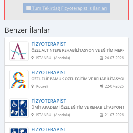
Tüm Tekirdağ Fizyoterapist İş İlanları
Benzer İlanlar
FIZYOTERAPIST
ÖZEL ALTINTEPE REHABILITASYON VE EĞITIM MERKEZI
İSTANBUL (Anadolu)
24-07-2026
FIZYOTERAPIST
ÖZEL ELIF PAMUK ÖZEL EGITIM VE REHABILITASYON ME
Kocaeli
22-07-2026
FIZYOTERAPIST
ÜMIT AKADEMI ÖZEL EĞITIM VE REHABILITASYON MERK
İSTANBUL (Anadolu)
21-07-2026
FIZYOTERAPIST