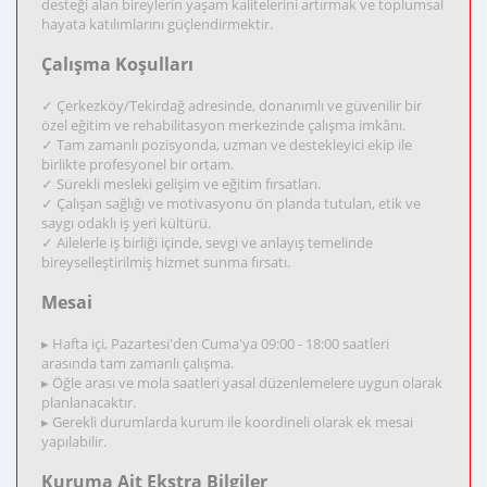
desteği alan bireylerin yaşam kalitelerini artırmak ve toplumsal
hayata katılımlarını güçlendirmektir.
Çalışma Koşulları
✓ Çerkezköy/Tekirdağ adresinde, donanımlı ve güvenilir bir
özel eğitim ve rehabilitasyon merkezinde çalışma imkânı.
✓ Tam zamanlı pozisyonda, uzman ve destekleyici ekip ile
birlikte profesyonel bir ortam.
✓ Sürekli mesleki gelişim ve eğitim fırsatları.
✓ Çalışan sağlığı ve motivasyonu ön planda tutulan, etik ve
saygı odaklı iş yeri kültürü.
✓ Ailelerle iş birliği içinde, sevgi ve anlayış temelinde
bireyselleştirilmiş hizmet sunma fırsatı.
Mesai
▸ Hafta içi, Pazartesi'den Cuma'ya 09:00 - 18:00 saatleri
arasında tam zamanlı çalışma.
▸ Öğle arası ve mola saatleri yasal düzenlemelere uygun olarak
planlanacaktır.
▸ Gerekli durumlarda kurum ile koordineli olarak ek mesai
yapılabilir.
Kuruma Ait Ekstra Bilgiler