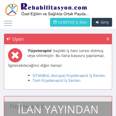
ÜCRETSİZ İş İlanı
Giriş
Uyarı
'
Fizyoterapist
' başlıklı iş ilanı süresi dolmuş
veya silinmiştir. Bu ilana başvuru yapılamaz.
İlgilenebileceğiniz diğer ilanlar:
İSTANBUL (Avrupa) Fizyoterapist İş İlanları
Tüm Fizyoterapist İş İlanları
İLAN YAYINDAN
Fizyoterapist