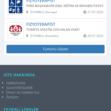
FIZYOTERAPIST
PERA BAŞAKŞEHIR ÖZEL EĞITIM VE REHABILITASYON M
İSTANBUL (Avrupa)
21-07-2026
FIZYOTERAPIST
TÜRKIYE SPASTIK ÇOCUKLAR VAKFI
İSTANBUL (Anadolu)
20-07-2026
Tümünü Göster
SİTE HAKKINDA
Hakkımızda
Güvenlik/Gizlilik
Öneri ve İstekleriniz
İletişim
FAYDALI LİNKLER