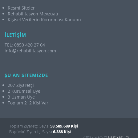
Resmi Siteler
Rehabilitasyon Mevzuatı
Kişisel Verilerin Korunması Kanunu
İLETİŞİM
TEL: 0850 420 27 04
info
rehabilitasyon.com
ŞU AN SİTEMİZDE
207 Ziyaretçi
2 Kurumsal Üye
3 Uzman Üye
Toplam 212 Kişi Var
Toplam Ziyaretçi Sayısı
58.589.689 Kişi
Bugünkü Ziyaretçi Sayısı
6.388 Kişi
2002 - 2026 ©
Fast Yazılım