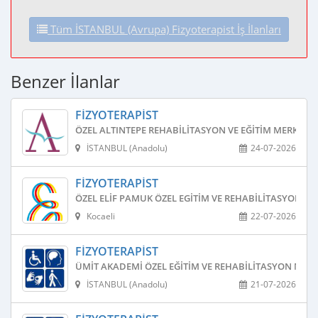
Tüm İSTANBUL (Avrupa) Fizyoterapist İş İlanları
Benzer İlanlar
FIZYOTERAPIST
ÖZEL ALTINTEPE REHABILITASYON VE EĞITIM MERKEZI
İSTANBUL (Anadolu)
24-07-2026
FIZYOTERAPIST
ÖZEL ELIF PAMUK ÖZEL EGITIM VE REHABILITASYON ME
Kocaeli
22-07-2026
FIZYOTERAPIST
ÜMIT AKADEMI ÖZEL EĞITIM VE REHABILITASYON MERK
İSTANBUL (Anadolu)
21-07-2026