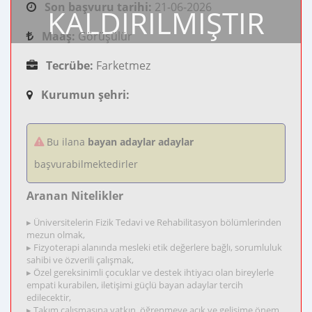
Son başvuru tarihi:
21-06-2026
KALDIRILMIŞTIR
Maaş:
Görüşülür
Tecrübe:
Farketmez
Kurumun şehri:
Bu ilana
bayan adaylar adaylar
başvurabilmektedirler
Aranan Nitelikler
▸ Üniversitelerin Fizik Tedavi ve Rehabilitasyon bölümlerinden
mezun olmak,
▸ Fizyoterapi alanında mesleki etik değerlere bağlı, sorumluluk
sahibi ve özverili çalışmak,
▸ Özel gereksinimli çocuklar ve destek ihtiyacı olan bireylerle
empati kurabilen, iletişimi güçlü bayan adaylar tercih
edilecektir,
▸ Takım çalışmasına yatkın, öğrenmeye açık ve gelişime önem