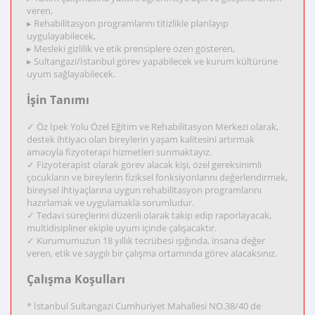
veren,
▸ Rehabilitasyon programlarını titizlikle planlayıp
uygulayabilecek,
▸ Mesleki gizlilik ve etik prensiplere özen gösteren,
▸ Sultangazi/İstanbul görev yapabilecek ve kurum kültürüne
uyum sağlayabilecek.
İşin Tanımı
✓ Öz İpek Yolu Özel Eğitim ve Rehabilitasyon Merkezi olarak,
destek ihtiyacı olan bireylerin yaşam kalitesini artırmak
amacıyla fizyoterapi hizmetleri sunmaktayız.
✓ Fizyoterapist olarak görev alacak kişi, özel gereksinimli
çocukların ve bireylerin fiziksel fonksiyonlarını değerlendirmek,
bireysel ihtiyaçlarına uygun rehabilitasyon programlarını
hazırlamak ve uygulamakla sorumludur.
✓ Tedavi süreçlerini düzenli olarak takip edip raporlayacak,
multidisipliner ekiple uyum içinde çalışacaktır.
✓ Kurumumuzun 18 yıllık tecrübesi ışığında, insana değer
veren, etik ve saygılı bir çalışma ortamında görev alacaksınız.
Çalışma Koşulları
* İstanbul Sultangazi Cumhuriyet Mahallesi NO.38/40 de