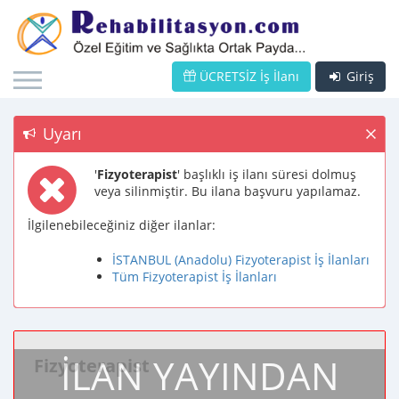
ÜCRETSİZ İş İlanı
Giriş
Uyarı
'
Fizyoterapist
' başlıklı iş ilanı süresi dolmuş
veya silinmiştir. Bu ilana başvuru yapılamaz.
İlgilenebileceğiniz diğer ilanlar:
İSTANBUL (Anadolu) Fizyoterapist İş İlanları
Tüm Fizyoterapist İş İlanları
İLAN YAYINDAN
Fizyoterapist