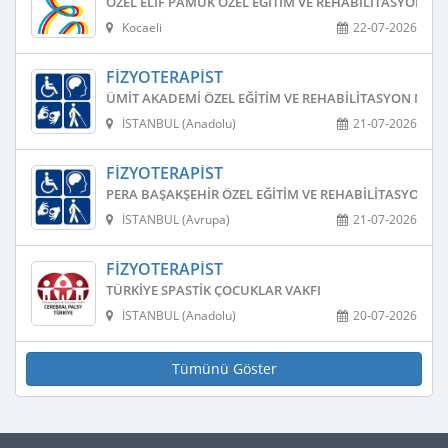
ÖZEL ELIF PAMUK ÖZEL EGITIM VE REHABILITASYON ME
Kocaeli
22-07-2026
FIZYOTERAPIST
ÜMIT AKADEMI ÖZEL EĞITIM VE REHABILITASYON MERK
İSTANBUL (Anadolu)
21-07-2026
FIZYOTERAPIST
PERA BAŞAKŞEHIR ÖZEL EĞITIM VE REHABILITASYON M
İSTANBUL (Avrupa)
21-07-2026
FIZYOTERAPIST
TÜRKIYE SPASTIK ÇOCUKLAR VAKFI
İSTANBUL (Anadolu)
20-07-2026
Tümünü Göster