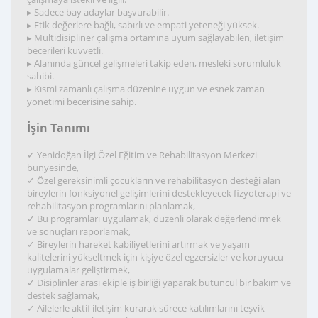
▸ Sadece bay adaylar başvurabilir.
▸ Etik değerlere bağlı, sabırlı ve empati yeteneği yüksek.
▸ Multidisipliner çalışma ortamına uyum sağlayabilen, iletişim
becerileri kuvvetli.
▸ Alanında güncel gelişmeleri takip eden, mesleki sorumluluk
sahibi.
▸ Kısmi zamanlı çalışma düzenine uygun ve esnek zaman
yönetimi becerisine sahip.
İşin Tanımı
✓ Yenidoğan İlgi Özel Eğitim ve Rehabilitasyon Merkezi
bünyesinde,
✓ Özel gereksinimli çocukların ve rehabilitasyon desteği alan
bireylerin fonksiyonel gelişimlerini destekleyecek fizyoterapi ve
rehabilitasyon programlarını planlamak,
✓ Bu programları uygulamak, düzenli olarak değerlendirmek
ve sonuçları raporlamak,
✓ Bireylerin hareket kabiliyetlerini artırmak ve yaşam
kalitelerini yükseltmek için kişiye özel egzersizler ve koruyucu
uygulamalar geliştirmek,
✓ Disiplinler arası ekiple iş birliği yaparak bütüncül bir bakım ve
destek sağlamak,
✓ Ailelerle aktif iletişim kurarak sürece katılımlarını teşvik