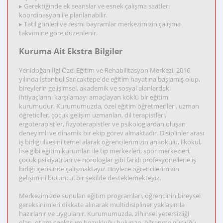
▸ Gerektiğinde ek seanslar ve esnek çalışma saatleri
koordinasyon ile planlanabilir.
▸ Tatil günleri ve resmi bayramlar merkezimizin çalışma
takvimine göre düzenlenir.
Kuruma Ait Ekstra Bilgiler
Yenidoğan İlgi Özel Eğitim ve Rehabilitasyon Merkezi, 2016
yılında İstanbul Sancaktepe'de eğitim hayatına başlamış olup,
bireylerin gelişimsel, akademik ve sosyal alanlardaki
ihtiyaçlarını karşılamayı amaçlayan köklü bir eğitim
kurumudur. Kurumumuzda, özel eğitim öğretmenleri, uzman
öğreticiler, çocuk gelişim uzmanları, dil terapistleri,
ergoterapistler, fizyoterapistler ve psikologlardan oluşan
deneyimli ve dinamik bir ekip görev almaktadır. Disiplinler arası
iş birliği ilkesini temel alarak öğrencilerimizin anaokulu, ilkokul,
lise gibi eğitim kurumları ile tıp merkezleri, spor merkezleri,
çocuk psikiyatrları ve nörologlar gibi farklı profesyonellerle iş
birliği içerisinde çalışmaktayız. Böylece öğrencilerimizin
gelişimini bütüncül bir şekilde desteklemekteyiz.
Merkezimizde sunulan eğitim programları, öğrencinin bireysel
gereksinimleri dikkate alınarak multidisipliner yaklaşımla
hazırlanır ve uygulanır. Kurumumuzda, zihinsel yetersizliği
olan, otizm spektrum bozukluğu bulunan, öğrenme güçlüğü