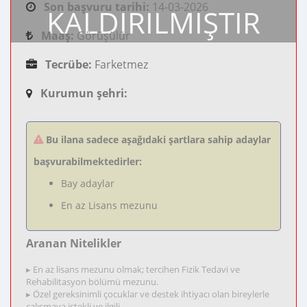
Son başvuru tarihi:
14-03-2026
KALDIRILMIŞTIR
Maaş:
Görüşülür
Tecrübe:
Farketmez
Kurumun şehri:
Bu ilana sadece aşağıdaki şartlara sahip adaylar
başvurabilmektedirler:
Bay adaylar
En az Lisans mezunu
Aranan Nitelikler
▸ En az lisans mezunu olmak; tercihen Fizik Tedavi ve
Rehabilitasyon bölümü mezunu.
▸ Özel gereksinimli çocuklar ve destek ihtiyacı olan bireylerle
çalışmaya istekli ve ilgili.