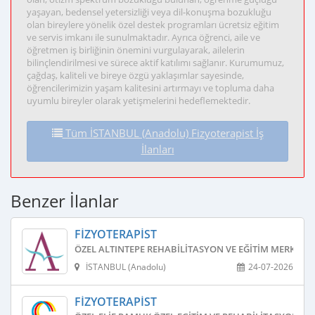
yaşayan, bedensel yetersizliği veya dil-konuşma bozukluğu
olan bireylere yönelik özel destek programları ücretsiz eğitim
ve servis imkanı ile sunulmaktadır. Ayrıca öğrenci, aile ve
öğretmen iş birliğinin önemini vurgulayarak, ailelerin
bilinçlendirilmesi ve sürece aktif katılımı sağlanır. Kurumumuz,
çağdaş, kaliteli ve bireye özgü yaklaşımlar sayesinde,
öğrencilerimizin yaşam kalitesini artırmayı ve topluma daha
uyumlu bireyler olarak yetişmelerini hedeflemektedir.
Tüm İSTANBUL (Anadolu) Fizyoterapist İş
İlanları
Benzer İlanlar
FIZYOTERAPIST
ÖZEL ALTINTEPE REHABILITASYON VE EĞITIM MERKEZI
İSTANBUL (Anadolu)
24-07-2026
FIZYOTERAPIST