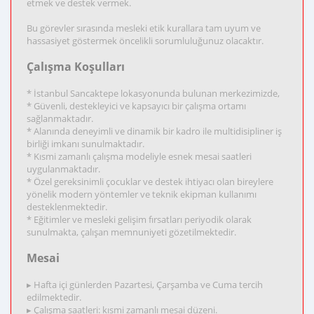
etmek ve destek vermek.
Bu görevler sırasında mesleki etik kurallara tam uyum ve
hassasiyet göstermek öncelikli sorumluluğunuz olacaktır.
Çalışma Koşulları
* İstanbul Sancaktepe lokasyonunda bulunan merkezimizde,
* Güvenli, destekleyici ve kapsayıcı bir çalışma ortamı
sağlanmaktadır.
* Alanında deneyimli ve dinamik bir kadro ile multidisipliner iş
birliği imkanı sunulmaktadır.
* Kısmi zamanlı çalışma modeliyle esnek mesai saatleri
uygulanmaktadır.
* Özel gereksinimli çocuklar ve destek ihtiyacı olan bireylere
yönelik modern yöntemler ve teknik ekipman kullanımı
desteklenmektedir.
* Eğitimler ve mesleki gelişim fırsatları periyodik olarak
sunulmakta, çalışan memnuniyeti gözetilmektedir.
Mesai
▸ Hafta içi günlerden Pazartesi, Çarşamba ve Cuma tercih
edilmektedir.
▸ Çalışma saatleri: kısmi zamanlı mesai düzeni.