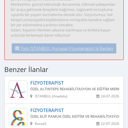
Merkezimiz, güncel teknolojik donanımla, bilimsel yaklaşımları
bir araya getirerek bireylerin bağımsız, özgüvenli ve topluma
uyumlu bir yaşam sürmelerine destek olur. Vizyonumuz, her
bireyin potansiyelini keşfetmesine ve hayatta kendine sağlam
bir yer edinmesine yardımcı olmaktır.
Sizleri, Yaşamın Renkleri ailesine katılmaya ve birlikte başarı
yolunda ilerlemeye davet ediyoruz!
Tüm İSTANBUL (Avrupa) Fizyoterapist İş İlanları
Benzer İlanlar
FIZYOTERAPIST
ÖZEL ALTINTEPE REHABILITASYON VE EĞITIM MERKEZI
İSTANBUL (Anadolu)
24-07-2026
FIZYOTERAPIST
ÖZEL ELIF PAMUK ÖZEL EGITIM VE REHABILITASYON ME
Kocaeli
22-07-2026