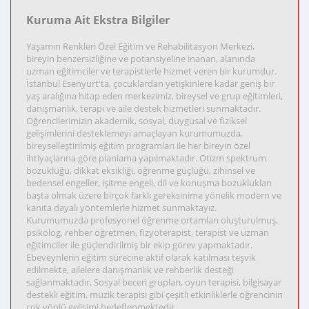
Kuruma Ait Ekstra Bilgiler
Yaşamın Renkleri Özel Eğitim ve Rehabilitasyon Merkezi,
bireyin benzersizliğine ve potansiyeline inanan, alanında
uzman eğitimciler ve terapistlerle hizmet veren bir kurumdur.
İstanbul Esenyurt'ta, çocuklardan yetişkinlere kadar geniş bir
yaş aralığına hitap eden merkezimiz, bireysel ve grup eğitimleri,
danışmanlık, terapi ve aile destek hizmetleri sunmaktadır.
Öğrencilerimizin akademik, sosyal, duygusal ve fiziksel
gelişimlerini desteklemeyi amaçlayan kurumumuzda,
bireyselleştirilmiş eğitim programları ile her bireyin özel
ihtiyaçlarına göre planlama yapılmaktadır. Otizm spektrum
bozukluğu, dikkat eksikliği, öğrenme güçlüğü, zihinsel ve
bedensel engeller, işitme engeli, dil ve konuşma bozuklukları
başta olmak üzere birçok farklı gereksinime yönelik modern ve
kanıta dayalı yöntemlerle hizmet sunmaktayız.
Kurumumuzda profesyonel öğrenme ortamları oluşturulmuş,
psikolog, rehber öğretmen, fizyoterapist, terapist ve uzman
eğitimciler ile güçlendirilmiş bir ekip görev yapmaktadır.
Ebeveynlerin eğitim sürecine aktif olarak katılması teşvik
edilmekte, ailelere danışmanlık ve rehberlik desteği
sağlanmaktadır. Sosyal beceri grupları, oyun terapisi, bilgisayar
destekli eğitim, müzik terapisi gibi çeşitli etkinliklerle öğrencinin
çok yönlü gelişimi hedeflenmektedir.