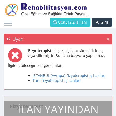
ÜCRETSİZ İş İlanı
Giriş
Uyarı
'
Fizyoterapist
' başlıklı iş ilanı süresi dolmuş
veya silinmiştir. Bu ilana başvuru yapılamaz.
İlgilenebileceğiniz diğer ilanlar:
İSTANBUL (Avrupa) Fizyoterapist İş İlanları
Tüm Fizyoterapist İş İlanları
İLAN YAYINDAN
Fizyoterapist