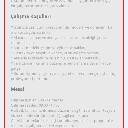
▸ Kurumumuzun misyon ve vizyonuna uygun, etik ve saygılı
bir çalışma ortamında görev almak.
Çalışma Koşulları
* İstanbul Esenyurt lokasyonunda, modern ve donanımlı bir
merkezde çalışma imkânı,
* Alanında uzman ve deneyimli bir ekip ile iş birliği içinde
çalışma fırsatı,
* Sürekli mesleki gelişim ve eğitim olanakları,
* Destekleyici, saygılı ve kapsayıcı bir çalışma ortamı,
* Ailelerle aktif iletişim ve iş birliği desteklenmektedir,
* Tam zamanlı çalışma düzeni ve performansa dayalı kariyer
gelişimi,
* Kurum içi motivasyon ve sosyal etkinliklerle zenginleştirilmiş
profesyonel iş ortamı.
Mesai
Çalışma günleri: Salı - Cumartesi
Çalışma saatleri: 09:00 - 17:30
Haftalık tam zamanlı mesai düzeni ile eğitim ve rehabilitasyon
hizmetlerinin sürdürülebilirliği sağlanmaktadır.
Gerekli durumlarda ekip içi koordinasyon ve özel programlar
için esnek çalışma saatleri uygulanabilir.