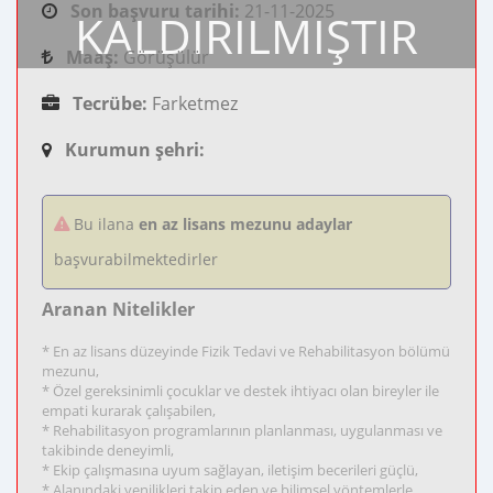
Son başvuru tarihi:
21-11-2025
KALDIRILMIŞTIR
Maaş:
Görüşülür
Tecrübe:
Farketmez
Kurumun şehri:
Bu ilana
en az lisans mezunu adaylar
başvurabilmektedirler
Aranan Nitelikler
* En az lisans düzeyinde Fizik Tedavi ve Rehabilitasyon bölümü
mezunu,
* Özel gereksinimli çocuklar ve destek ihtiyacı olan bireyler ile
empati kurarak çalışabilen,
* Rehabilitasyon programlarının planlanması, uygulanması ve
takibinde deneyimli,
* Ekip çalışmasına uyum sağlayan, iletişim becerileri güçlü,
* Alanındaki yenilikleri takip eden ve bilimsel yöntemlerle