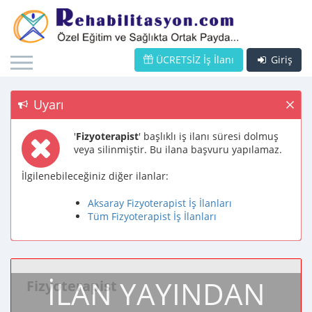
ÜCRETSİZ İş İlanı
Giriş
Uyarı
'
Fizyoterapist
' başlıklı iş ilanı süresi dolmuş
veya silinmiştir. Bu ilana başvuru yapılamaz.
İlgilenebileceğiniz diğer ilanlar:
Aksaray Fizyoterapist İş İlanları
Tüm Fizyoterapist İş İlanları
İLAN YAYINDAN
Fizyoterapist