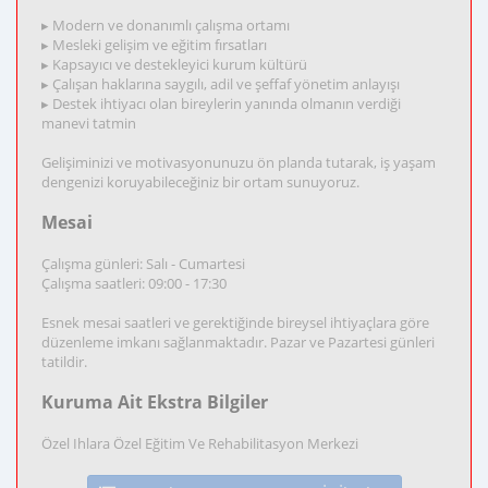
▸ Modern ve donanımlı çalışma ortamı
▸ Mesleki gelişim ve eğitim fırsatları
▸ Kapsayıcı ve destekleyici kurum kültürü
▸ Çalışan haklarına saygılı, adil ve şeffaf yönetim anlayışı
▸ Destek ihtiyacı olan bireylerin yanında olmanın verdiği
manevi tatmin
Gelişiminizi ve motivasyonunuzu ön planda tutarak, iş yaşam
dengenizi koruyabileceğiniz bir ortam sunuyoruz.
Mesai
Çalışma günleri: Salı - Cumartesi
Çalışma saatleri: 09:00 - 17:30
Esnek mesai saatleri ve gerektiğinde bireysel ihtiyaçlara göre
düzenleme imkanı sağlanmaktadır. Pazar ve Pazartesi günleri
tatildir.
Kuruma Ait Ekstra Bilgiler
Özel Ihlara Özel Eğitim Ve Rehabilitasyon Merkezi