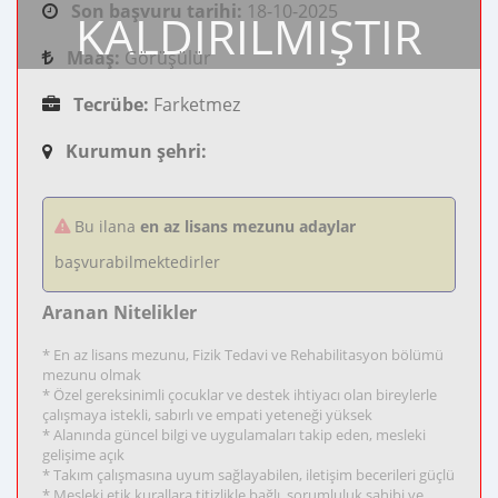
Son başvuru tarihi:
18-10-2025
KALDIRILMIŞTIR
Maaş:
Görüşülür
Tecrübe:
Farketmez
Kurumun şehri:
Bu ilana
en az lisans mezunu adaylar
başvurabilmektedirler
Aranan Nitelikler
* En az lisans mezunu, Fizik Tedavi ve Rehabilitasyon bölümü
mezunu olmak
* Özel gereksinimli çocuklar ve destek ihtiyacı olan bireylerle
çalışmaya istekli, sabırlı ve empati yeteneği yüksek
* Alanında güncel bilgi ve uygulamaları takip eden, mesleki
gelişime açık
* Takım çalışmasına uyum sağlayabilen, iletişim becerileri güçlü
* Mesleki etik kurallara titizlikle bağlı, sorumluluk sahibi ve