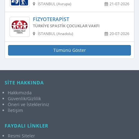
İSTANBUL (Avrupa)
21-07-2026
FIZYOTERAPIST
TÜRKIYE SPASTIK ÇOCUKLAR VAKFI
İSTANBUL (Anadolu)
20-07-2026
Tümünü Göster
SİTE HAKKINDA
Hakkımızda
Güvenlik/Gizlilik
Öneri ve İstekleriniz
İletişim
FAYDALI LİNKLER
Resmi Siteler