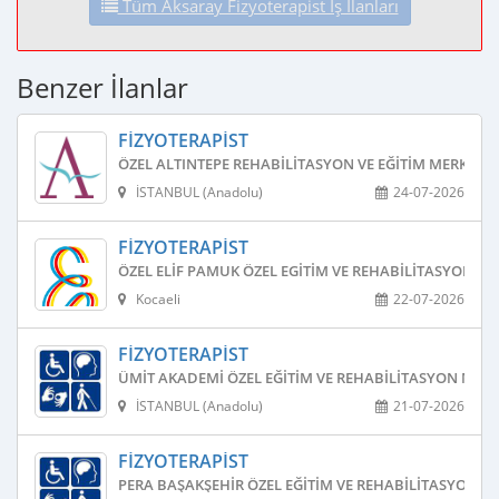
Tüm Aksaray Fizyoterapist İş İlanları
Benzer İlanlar
FIZYOTERAPIST
ÖZEL ALTINTEPE REHABILITASYON VE EĞITIM MERKEZI
İSTANBUL (Anadolu)
24-07-2026
FIZYOTERAPIST
ÖZEL ELIF PAMUK ÖZEL EGITIM VE REHABILITASYON ME
Kocaeli
22-07-2026
FIZYOTERAPIST
ÜMIT AKADEMI ÖZEL EĞITIM VE REHABILITASYON MERK
İSTANBUL (Anadolu)
21-07-2026
FIZYOTERAPIST
PERA BAŞAKŞEHIR ÖZEL EĞITIM VE REHABILITASYON M