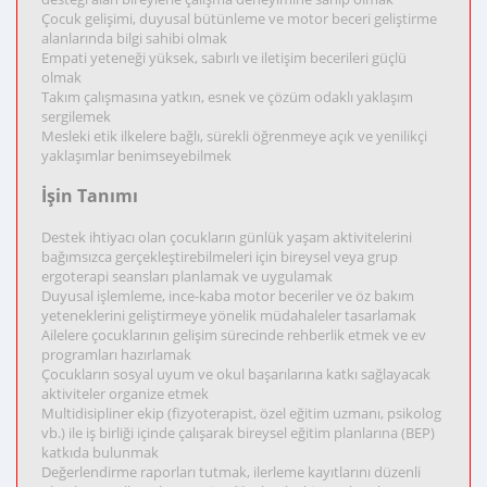
Çocuk gelişimi, duyusal bütünleme ve motor beceri geliştirme
alanlarında bilgi sahibi olmak
Empati yeteneği yüksek, sabırlı ve iletişim becerileri güçlü
olmak
Takım çalışmasına yatkın, esnek ve çözüm odaklı yaklaşım
sergilemek
Mesleki etik ilkelere bağlı, sürekli öğrenmeye açık ve yenilikçi
yaklaşımlar benimseyebilmek
İşin Tanımı
Destek ihtiyacı olan çocukların günlük yaşam aktivitelerini
bağımsızca gerçekleştirebilmeleri için bireysel veya grup
ergoterapi seansları planlamak ve uygulamak
Duyusal işlemleme, ince-kaba motor beceriler ve öz bakım
yeteneklerini geliştirmeye yönelik müdahaleler tasarlamak
Ailelere çocuklarının gelişim sürecinde rehberlik etmek ve ev
programları hazırlamak
Çocukların sosyal uyum ve okul başarılarına katkı sağlayacak
aktiviteler organize etmek
Multidisipliner ekip (fizyoterapist, özel eğitim uzmanı, psikolog
vb.) ile iş birliği içinde çalışarak bireysel eğitim planlarına (BEP)
katkıda bulunmak
Değerlendirme raporları tutmak, ilerleme kayıtlarını düzenli