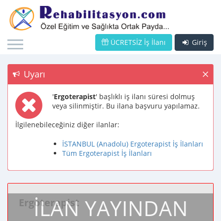
ÜCRETSİZ İş İlanı
Giriş
Uyarı
'
Ergoterapist
' başlıklı iş ilanı süresi dolmuş
veya silinmiştir. Bu ilana başvuru yapılamaz.
İlgilenebileceğiniz diğer ilanlar:
İSTANBUL (Anadolu) Ergoterapist İş İlanları
Tüm Ergoterapist İş İlanları
İLAN YAYINDAN
Ergoterapist