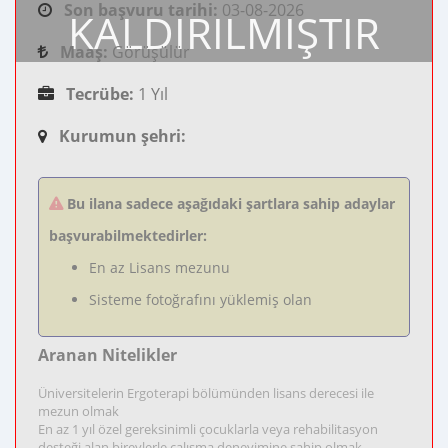
Son başvuru tarihi:
03-08-2026
KALDIRILMIŞTIR
Maaş:
Görüşülür
Tecrübe:
1 Yıl
Kurumun şehri:
Bu ilana sadece aşağıdaki şartlara sahip adaylar
başvurabilmektedirler:
En az Lisans mezunu
Sisteme fotoğrafını yüklemiş olan
Aranan Nitelikler
Üniversitelerin Ergoterapi bölümünden lisans derecesi ile
mezun olmak
En az 1 yıl özel gereksinimli çocuklarla veya rehabilitasyon
desteği alan bireylerle çalışma deneyimine sahip olmak