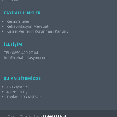
FAYDALI LİNKLER
Resmi Siteler
Rehabilitasyon Mevzuatı
Kişisel Verilerin Korunması Kanunu
İLETİŞİM
TEL: 0850 420 27 04
info
rehabilitasyon.com
ŞU AN SİTEMİZDE
189 Ziyaretçi
4 Uzman Üye
Toplam 193 Kişi Var
Toplam Ziyaretçi Sayısı
58.606.855 Kişi