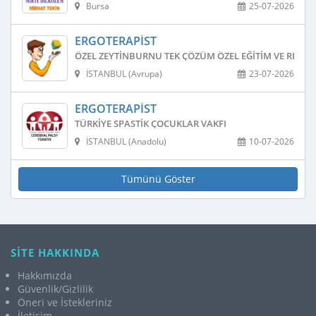
Bursa
25-07-2026
ERGOTERAPIST
ÖZEL ZEYTINBURNU TEK ÇÖZÜM ÖZEL EĞITIM VE REHAB
İSTANBUL (Avrupa)
23-07-2026
ERGOTERAPIST
TÜRKIYE SPASTIK ÇOCUKLAR VAKFI
İSTANBUL (Anadolu)
10-07-2026
Tümünü Göster
SİTE HAKKINDA
Hakkımızda
Güvenlik/Gizlilik
Öneri ve İstekleriniz
İletişim