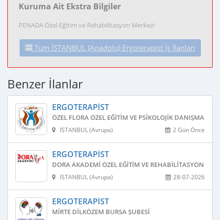
Kuruma Ait Ekstra Bilgiler
PENADA Özel Eğitim ve Rehabilitasyon Merkezi
Tüm İSTANBUL (Anadolu) Ergoterapist İş İlanları
Benzer İlanlar
ERGOTERAPIST
ÖZEL FLORA ÖZEL EĞITIM VE PSIKOLOJIK DANIŞMANLIK
İSTANBUL (Avrupa)
2 Gün Önce
ERGOTERAPIST
DORA AKADEMI ÖZEL EĞITIM VE REHABILITASYON MER
İSTANBUL (Avrupa)
28-07-2026
ERGOTERAPIST
MIRTE DILKÖZEM BURSA ŞUBESI