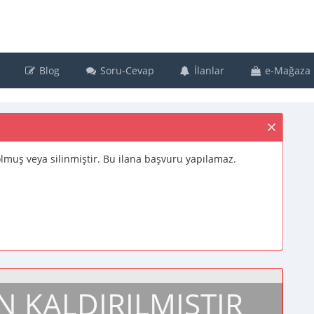
Blog
Soru-Cevap
İlanlar
e-Mağaza
 dolmuş veya silinmiştir. Bu ilana başvuru yapılamaz.
N KALDIRILMIŞTIR