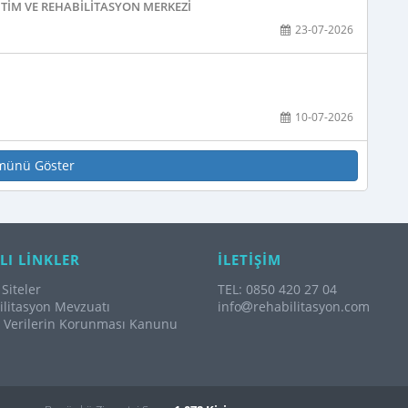
TIM VE REHABILITASYON MERKEZI
23-07-2026
10-07-2026
münü Göster
LI LİNKLER
İLETİŞİM
Siteler
TEL: 0850 420 27 04
litasyon Mevzuatı
info
rehabilitasyon.com
l Verilerin Korunması Kanunu