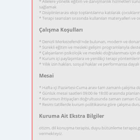
* Ailelere yönelik eğitim ve danışmanlık hizmetleri su
sağlamak
* Disiplinlerarası ekip toplantılarına katılarak çocuklar
* Terapi seansları sırasında kullanılan materyalleri ve
Çalışma Koşulları
* Denizli Merkezefendi'nde bulunan, modern ve donanı
* Sürekli eğitim ve mesleki gelişim programlarıyla deste
* Çalışanların psikolojik ve mesleki doğrulanması için 
* Kurum içi paylaşımlara ve yenilikçi terapi yöntemler
* Yıllık izin hakları, sosyal haklar ve performansa dayalı
Mesai
* Hafta içi Pazartesi-Cuma arası tam zamanlı çalışma d
* Günlük mesai saatleri 09:00 ile 18:00 arasında planla
* Kurumun ihtiyaçları doğrultusunda zaman zaman Cumar
* Resmi tatillerde kurum politikasına göre çalışma dur
Kuruma Ait Ekstra Bilgiler
otizm, dil konuşma terapisi, duyu bütünleme terapisi,g
vermekteyiz.