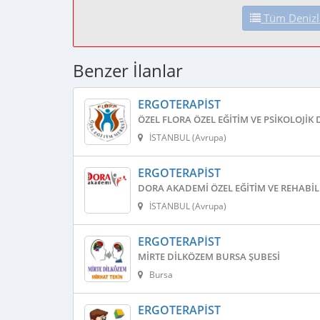
Tüm Denizli 
Benzer İlanlar
ERGOTERAPIST
ÖZEL FLORA ÖZEL EĞITIM VE PSIKOLOJIK
İSTANBUL (Avrupa)
ERGOTERAPIST
DORA AKADEMI ÖZEL EĞITIM VE REHABI
İSTANBUL (Avrupa)
ERGOTERAPIST
MIRTE DILKÖZEM BURSA ŞUBESI
Bursa
ERGOTERAPIST