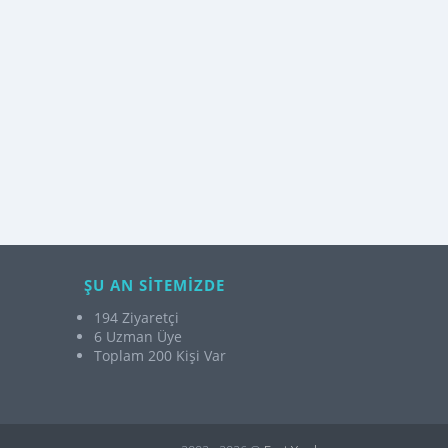
ŞU AN SİTEMİZDE
194 Ziyaretçi
6 Uzman Üye
Toplam 200 Kişi Var