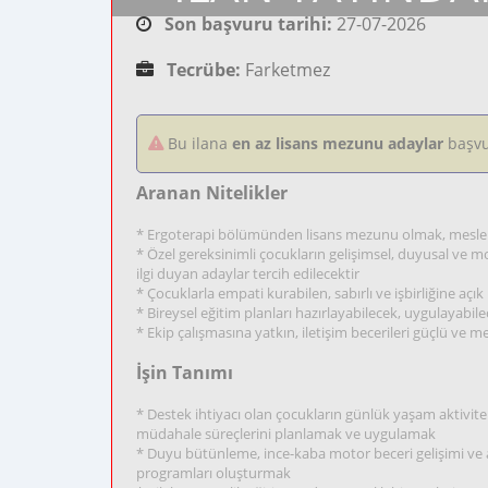
Son başvuru tarihi:
27-07-2026
Tecrübe:
Farketmez
Bu ilana
en az lisans mezunu adaylar
başvu
Aranan Nitelikler
* Ergoterapi bölümünden lisans mezunu olmak, mesleki
* Özel gereksinimli çocukların gelişimsel, duyusal ve
ilgi duyan adaylar tercih edilecektir
* Çocuklarla empati kurabilen, sabırlı ve işbirliğine açı
* Bireysel eğitim planları hazırlayabilecek, uygulayabil
* Ekip çalışmasına yatkın, iletişim becerileri güçlü ve m
İşin Tanımı
* Destek ihtiyacı olan çocukların günlük yaşam aktivit
müdahale süreçlerini planlamak ve uygulamak
* Duyu bütünleme, ince-kaba motor beceri gelişimi ve a
programları oluşturmak