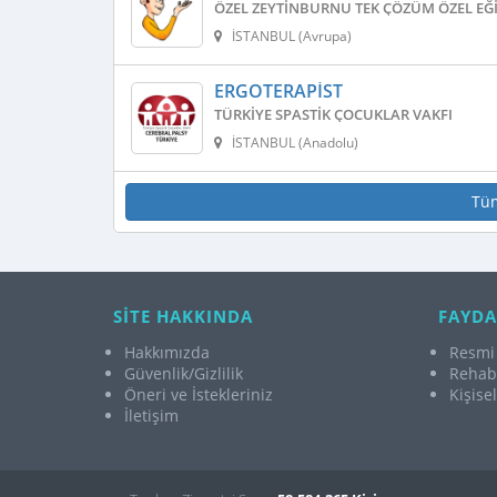
ÖZEL ZEYTINBURNU TEK ÇÖZÜM ÖZEL EĞI
İSTANBUL (Avrupa)
ERGOTERAPIST
TÜRKIYE SPASTIK ÇOCUKLAR VAKFI
İSTANBUL (Anadolu)
Tü
SİTE HAKKINDA
FAYDA
Hakkımızda
Resmi 
Güvenlik/Gizlilik
Rehabi
Öneri ve İstekleriniz
Kişise
İletişim