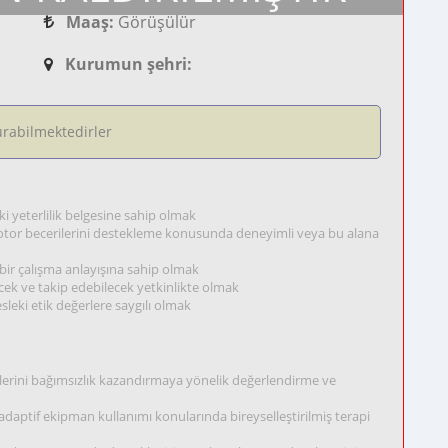
Maaş:
Görüşülür
Kurumun şehri:
rabilmektedirler
 yeterlilik belgesine sahip olmak
 motor becerilerini destekleme konusunda deneyimli veya bu alana
k bir çalışma anlayışına sahip olmak
ecek ve takip edebilecek yetkinlikte olmak
esleki etik değerlere saygılı olmak
elerini bağımsızlık kazandırmaya yönelik değerlendirme ve
daptif ekipman kullanımı konularında bireyselleştirilmiş terapi