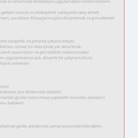
narak ev ortamında destekleyici uygulamaların sürdürülmesini
ın gelişim sürecini multidisipliner yaklaşımla takip etmek
 ortamı, çocukların ihtiyaçlarına göre düzenlemek ve güncellemek
mlı terapötik ortamlarda çalışma imkanı
klenen, uzman bir ekip içinde yer alma fırsatı
düzenli süpervizyon ve geri bildirim mekanizmaları
inin uygulanmasına açık, dinamik bir çalışma kültürü
 teşvik sistemleri
üzeni
nmaktadır (ara dinlenmesi dahildir)
tesi günleri kısmi mesai yapılabilir (önceden planlanır)
umu belirlenir
elişimsel gerilik alanlarında uzman personelimizle eğitim