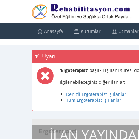
Anasayfa
Kurumlar
Uzmanlar
Uyarı
'
Ergoterapist
' başlıklı iş ilanı süresi
İlgilenebileceğiniz diğer ilanlar:
Denizli Ergoterapist İş İlanları
Tüm Ergoterapist İş İlanları
İLAN YAYINDA
Ergoterapist