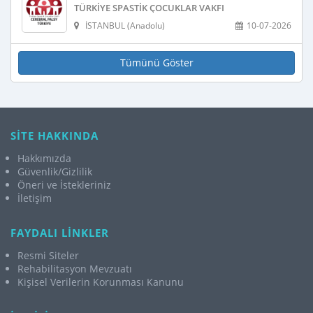
TÜRKIYE SPASTIK ÇOCUKLAR VAKFI
İSTANBUL (Anadolu)
10-07-2026
Tümünü Göster
SİTE HAKKINDA
Hakkımızda
Güvenlik/Gizlilik
Öneri ve İstekleriniz
İletişim
FAYDALI LİNKLER
Resmi Siteler
Rehabilitasyon Mevzuatı
Kişisel Verilerin Korunması Kanunu