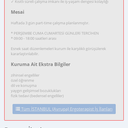
✓ Kısıtlı süreli çalışma imkanı ile iş-yaşam dengesi kolaylığı
Mesai
Haftada 3 gün part-time çalışma planlanmıştır.
* PERŞEMBE CUMA CUMARTESİ GÜNLERİ TERCİHEN
* 09:00 - 18:00 saatleri arası
Esnek saat düzenlemeleri kurum ile karşılıklı görüşülerek
kararlaştırılabilir.
Kuruma Ait Ekstra Bilgiler
zihinsel engelliler
özel öğrenme
dil ve konuşma
yaygın gelişimsel bozuklukları
fizik tedavi (bedensel engelliler)
Tüm İSTANBUL (Avrupa) Ergoterapist İş İlanları