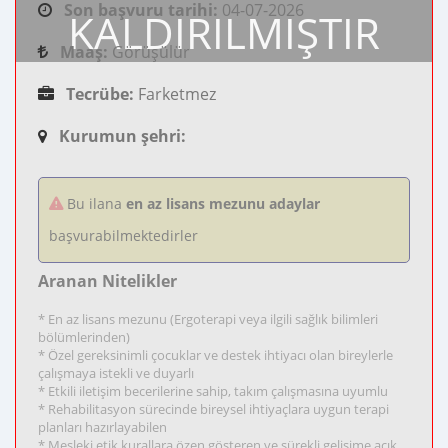
Son başvuru tarihi:
04-07-2026
KALDIRILMIŞTIR
Maaş:
Görüşülür
Tecrübe:
Farketmez
Kurumun şehri:
Bu ilana
en az lisans mezunu adaylar
başvurabilmektedirler
Aranan Nitelikler
* En az lisans mezunu (Ergoterapi veya ilgili sağlık bilimleri
bölümlerinden)
* Özel gereksinimli çocuklar ve destek ihtiyacı olan bireylerle
çalışmaya istekli ve duyarlı
* Etkili iletişim becerilerine sahip, takım çalışmasına uyumlu
* Rehabilitasyon sürecinde bireysel ihtiyaçlara uygun terapi
planları hazırlayabilen
* Mesleki etik kurallara özen gösteren ve sürekli gelişime açık