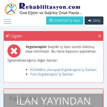
ÜCRETSİZ İş İlanı
Giriş
Uyarı
'
Ergoterapist
' başlıklı iş ilanı süresi dolmuş
veya silinmiştir. Bu ilana başvuru yapılamaz.
İlgilenebileceğiniz diğer ilanlar:
İSTANBUL (Avrupa) Ergoterapist İş İlanları
Tüm Ergoterapist İş İlanları
İLAN YAYINDAN
Ergoterapist