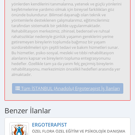
yönlerden kendilerini tanımalarına, yetenek ve güçlü yönlerini
keşfetmelerine yardımcı olmak için bireysel farklılıkları göz
önünde bulundurur. Bilimsel dayanağı olan teknik ve
yöntemlerle desteklenen çalışmalarımız, eğitimcilerimiz
tarafından sistematik bir şekilde uygulanmaktadır.
Rehabilitasyon merkezimiz, zihinsel, bedensel ve ruhsal
rahatsızlıklar nedeniyle günlük yaşamın gereklerini yerine
getiremeyen bireylerin toplumda bağımsız bir yaşam
sürdürebilmeleri için çeşitli tedavi ve bakım hizmetleri sunar.
Bu hizmetler, psiko-sosyal, mesleki ve tıbbi rehabilitasyon
alanlarını kapsar ve bireylerin topluma entegrasyonunu
hedefler. Özellikle tam ya da yarım felç geçirmiş bireylerin
rehabilitasyonu, merkezimizin öncelikli hedefleri arasında yer
almaktadır.
Tüm İSTANBUL (Anadolu) Ergoterapist İş İlanları
Benzer İlanlar
ERGOTERAPIST
ÖZEL FLORA ÖZEL EĞITIM VE PSIKOLOJIK DANIŞMANLIK