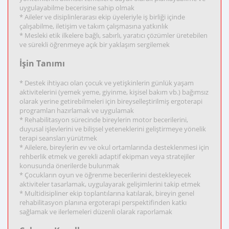
uygulayabilme becerisine sahip olmak
* Aileler ve disiplinlerarası ekip üyeleriyle iş birliği içinde
çalışabilme, iletişim ve takım çalışmasına yatkınlık
* Mesleki etik ilkelere bağlı, sabırlı, yaratıcı çözümler üretebilen
ve sürekli öğrenmeye açık bir yaklaşım sergilemek
İşin Tanımı
* Destek ihtiyacı olan çocuk ve yetişkinlerin günlük yaşam
aktivitelerini (yemek yeme, giyinme, kişisel bakım vb.) bağımsız
olarak yerine getirebilmeleri için bireyselleştirilmiş ergoterapi
programları hazırlamak ve uygulamak
* Rehabilitasyon sürecinde bireylerin motor becerilerini,
duyusal işlevlerini ve bilişsel yeteneklerini geliştirmeye yönelik
terapi seansları yürütmek
* Ailelere, bireylerin ev ve okul ortamlarında desteklenmesi için
rehberlik etmek ve gerekli adaptif ekipman veya stratejiler
konusunda önerilerde bulunmak
* Çocukların oyun ve öğrenme becerilerini destekleyecek
aktiviteler tasarlamak, uygulayarak gelişimlerini takip etmek
* Multidisipliner ekip toplantılarına katılarak, bireyin genel
rehabilitasyon planına ergoterapi perspektifinden katkı
sağlamak ve ilerlemeleri düzenli olarak raporlamak