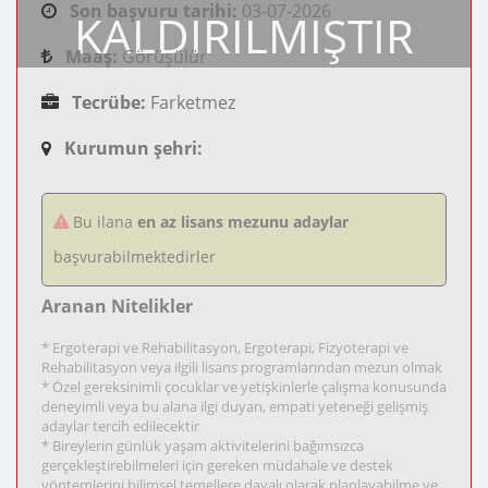
Son başvuru tarihi:
03-07-2026
KALDIRILMIŞTIR
Maaş:
Görüşülür
Tecrübe:
Farketmez
Kurumun şehri:
Bu ilana
en az lisans mezunu adaylar
başvurabilmektedirler
Aranan Nitelikler
* Ergoterapi ve Rehabilitasyon, Ergoterapi, Fizyoterapi ve
Rehabilitasyon veya ilgili lisans programlarından mezun olmak
* Özel gereksinimli çocuklar ve yetişkinlerle çalışma konusunda
deneyimli veya bu alana ilgi duyan, empati yeteneği gelişmiş
adaylar tercih edilecektir
* Bireylerin günlük yaşam aktivitelerini bağımsızca
gerçekleştirebilmeleri için gereken müdahale ve destek
yöntemlerini bilimsel temellere dayalı olarak planlayabilme ve