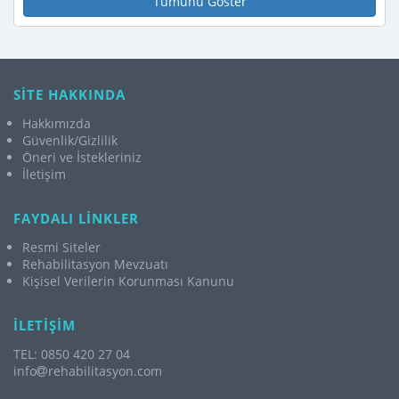
Tümünü Göster
SİTE HAKKINDA
Hakkımızda
Güvenlik/Gizlilik
Öneri ve İstekleriniz
İletişim
FAYDALI LİNKLER
Resmi Siteler
Rehabilitasyon Mevzuatı
Kişisel Verilerin Korunması Kanunu
İLETİŞİM
TEL: 0850 420 27 04
info
rehabilitasyon.com