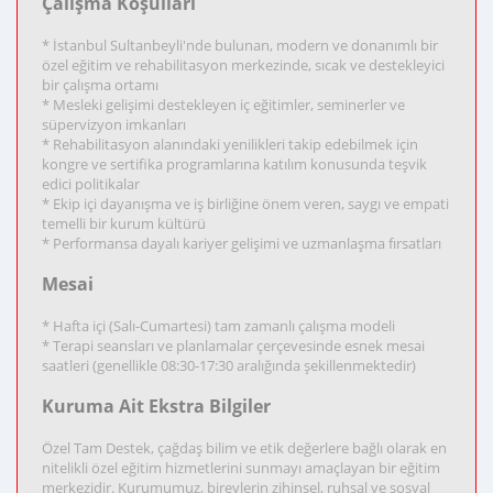
Çalışma Koşulları
* İstanbul Sultanbeyli'nde bulunan, modern ve donanımlı bir
özel eğitim ve rehabilitasyon merkezinde, sıcak ve destekleyici
bir çalışma ortamı
* Mesleki gelişimi destekleyen iç eğitimler, seminerler ve
süpervizyon imkanları
* Rehabilitasyon alanındaki yenilikleri takip edebilmek için
kongre ve sertifika programlarına katılım konusunda teşvik
edici politikalar
* Ekip içi dayanışma ve iş birliğine önem veren, saygı ve empati
temelli bir kurum kültürü
* Performansa dayalı kariyer gelişimi ve uzmanlaşma fırsatları
Mesai
* Hafta içi (Salı-Cumartesi) tam zamanlı çalışma modeli
* Terapi seansları ve planlamalar çerçevesinde esnek mesai
saatleri (genellikle 08:30-17:30 aralığında şekillenmektedir)
Kuruma Ait Ekstra Bilgiler
Özel Tam Destek, çağdaş bilim ve etik değerlere bağlı olarak en
nitelikli özel eğitim hizmetlerini sunmayı amaçlayan bir eğitim
merkezidir. Kurumumuz, bireylerin zihinsel, ruhsal ve sosyal