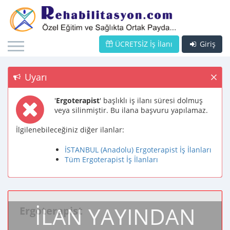
ÜCRETSİZ İş İlanı
Giriş
Uyarı
'
Ergoterapist
' başlıklı iş ilanı süresi dolmuş
veya silinmiştir. Bu ilana başvuru yapılamaz.
İlgilenebileceğiniz diğer ilanlar:
İSTANBUL (Anadolu) Ergoterapist İş İlanları
Tüm Ergoterapist İş İlanları
İLAN YAYINDAN
Ergoterapist