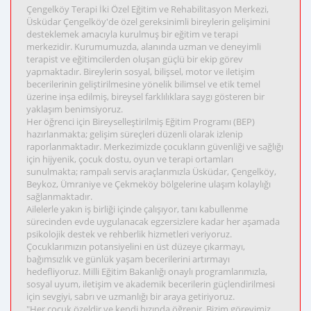
Çengelköy Terapi İki Özel Eğitim ve Rehabilitasyon Merkezi,
Üsküdar Çengelköy'de özel gereksinimli bireylerin gelişimini
desteklemek amacıyla kurulmuş bir eğitim ve terapi
merkezidir. Kurumumuzda, alanında uzman ve deneyimli
terapist ve eğitimcilerden oluşan güçlü bir ekip görev
yapmaktadır. Bireylerin sosyal, bilişsel, motor ve iletişim
becerilerinin geliştirilmesine yönelik bilimsel ve etik temel
üzerine inşa edilmiş, bireysel farklılıklara saygı gösteren bir
yaklaşım benimsiyoruz.
Her öğrenci için Bireyselleştirilmiş Eğitim Programı (BEP)
hazırlanmakta; gelişim süreçleri düzenli olarak izlenip
raporlanmaktadır. Merkezimizde çocukların güvenliği ve sağlığı
için hijyenik, çocuk dostu, oyun ve terapi ortamları
sunulmakta; rampalı servis araçlarımızla Üsküdar, Çengelköy,
Beykoz, Ümraniye ve Çekmeköy bölgelerine ulaşım kolaylığı
sağlanmaktadır.
Ailelerle yakın iş birliği içinde çalışıyor, tanı kabullenme
sürecinden evde uygulanacak egzersizlere kadar her aşamada
psikolojik destek ve rehberlik hizmetleri veriyoruz.
Çocuklarımızın potansiyelini en üst düzeye çıkarmayı,
bağımsızlık ve günlük yaşam becerilerini artırmayı
hedefliyoruz. Milli Eğitim Bakanlığı onaylı programlarımızla,
sosyal uyum, iletişim ve akademik becerilerin güçlendirilmesi
için sevgiyi, sabrı ve uzmanlığı bir araya getiriyoruz.
"Her çocuk özeldir ve kendi hızında öğrenir. Bizim görevimiz,