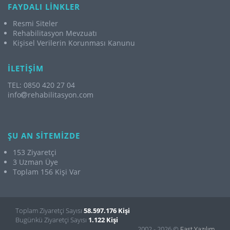
FAYDALI LİNKLER
Resmi Siteler
Rehabilitasyon Mevzuatı
Kişisel Verilerin Korunması Kanunu
İLETİŞİM
TEL: 0850 420 27 04
info
rehabilitasyon.com
ŞU AN SİTEMİZDE
153 Ziyaretçi
3 Uzman Üye
Toplam 156 Kişi Var
Toplam Ziyaretçi Sayısı
58.597.176 Kişi
Bugünkü Ziyaretçi Sayısı
1.122 Kişi
2002 - 2026 ©
Fast Yazılım