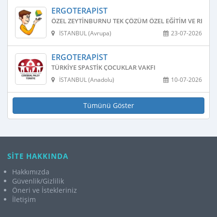
ERGOTERAPIST
ÖZEL ZEYTINBURNU TEK ÇÖZÜM ÖZEL EĞITIM VE REHAB
İSTANBUL (Avrupa)
23-07-2026
ERGOTERAPIST
TÜRKIYE SPASTIK ÇOCUKLAR VAKFI
İSTANBUL (Anadolu)
10-07-2026
Tümünü Göster
SİTE HAKKINDA
Hakkımızda
Güvenlik/Gizlilik
Öneri ve İstekleriniz
İletişim