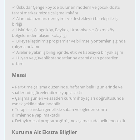
✓ Üsküdar Çengelköy ;de bulunan modern ve çocuk dostu
terapi merkezimizde çalışma imkânı
✓ Alanında uzman, deneyimli ve destekleyici bir ekip ile iş
birliği
✓ Üsküdar, Çengelköy, Beykoz, Ümraniye ve Çekmeköy
bölgelerinden ulaşım kolaylığı
✓ Bireyselleştirilmiş programlar ve bilimsel yöntemler ışığında
çalışma ortamı
✓ Ailelerle yakın iş birliği içinde, etik ve kapsayıcı bir yaklaşım
✓ Hijyen ve güvenlik standartlarına azami özen gösterilen
ortam
Mesai
▸ Part-time çalışma düzeninde, haftanın belirli günlerinde ve
saatlerinde görevlendirme yapılacaktır
▸ Çalışma günleri ve saatleri kurum ihtiyaçları doğrultusunda
esnek şekilde planlanabilir
▸ Terapi seansları genellikle sabah ve öğleden sonra
dilimlerinde yapılmaktadır
▸ Detaylı mesai programı görüşme aşamasında belirlenecektir
Kuruma Ait Ekstra Bilgiler