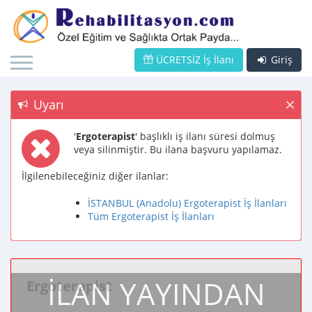
ÜCRETSİZ İş İlanı
Giriş
Uyarı
'
Ergoterapist
' başlıklı iş ilanı süresi dolmuş
veya silinmiştir. Bu ilana başvuru yapılamaz.
İlgilenebileceğiniz diğer ilanlar:
İSTANBUL (Anadolu) Ergoterapist İş İlanları
Tüm Ergoterapist İş İlanları
İLAN YAYINDAN
Ergoterapist