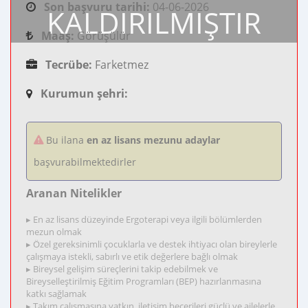
Son başvuru tarihi:
04-06-2026
KALDIRILMIŞTIR
Maaş:
Görüşülür
Tecrübe:
Farketmez
Kurumun şehri:
Bu ilana
en az lisans mezunu adaylar
başvurabilmektedirler
Aranan Nitelikler
▸ En az lisans düzeyinde Ergoterapi veya ilgili bölümlerden
mezun olmak
▸ Özel gereksinimli çocuklarla ve destek ihtiyacı olan bireylerle
çalışmaya istekli, sabırlı ve etik değerlere bağlı olmak
▸ Bireysel gelişim süreçlerini takip edebilmek ve
Bireyselleştirilmiş Eğitim Programları (BEP) hazırlanmasına
katkı sağlamak
▸ Takım çalışmasına yatkın, iletişim becerileri güçlü ve ailelerle