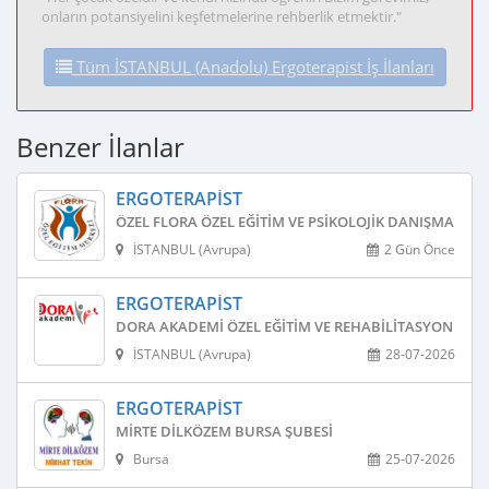
onların potansiyelini keşfetmelerine rehberlik etmektir."
Tüm İSTANBUL (Anadolu) Ergoterapist İş İlanları
Benzer İlanlar
ERGOTERAPIST
ÖZEL FLORA ÖZEL EĞITIM VE PSIKOLOJIK DANIŞMANLIK
İSTANBUL (Avrupa)
2 Gün Önce
ERGOTERAPIST
DORA AKADEMI ÖZEL EĞITIM VE REHABILITASYON MER
İSTANBUL (Avrupa)
28-07-2026
ERGOTERAPIST
MIRTE DILKÖZEM BURSA ŞUBESI
Bursa
25-07-2026