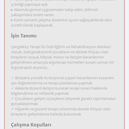
iş birliği yapmaya açık
▸ Alanında güncel uygulamaları takip eden, bilimsel
yaklaşımlara önem veren
▸ Kısmi zamanlı çalışma düzenine uyum sağlayabilecek ders
ücretli olarak başlayacak.
İşin Tanımı
Çengelköy Terapi İki Özel Eğitim ve Rehabilitasyon Merkezi
olarak, özel gereksinimli çocukların ve destek ihtiyacı olan
bireylerin sosyal, bilişsel, motor ve iletişim becerilerinin
geliştirilmesi amacıyla ergoterapi hizmetleri sunan uzman bir
Ergoterapist arıyoruz.
✓ Bireylere yönelik fonksiyonel yaşam becerilerinin kazanımı
için değerlendirme ve terapi planlaması yapmak
✓ Ailelerle düzenli iletişim kurarak terapi süreci hakkında
bilgilendirme ve rehberlik yapmak
✓ Çocukların gelişim süreçlerini izleyerek gerekli raporlamaları
gerçekleştirmek
✓ Hijyenik ve güvenli terapi ortamında destek ihtiyacı olan
bireylerin gelişimlerine katkıda bulunmak
Çalışma Koşulları