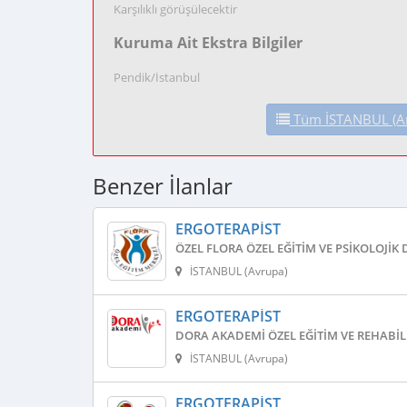
Karşılıklı görüşülecektir
Kuruma Ait Ekstra Bilgiler
Pendik/İstanbul
Tüm İSTANBUL (Anad
Benzer İlanlar
ERGOTERAPIST
ÖZEL FLORA ÖZEL EĞITIM VE PSIKOLOJIK
İSTANBUL (Avrupa)
ERGOTERAPIST
DORA AKADEMI ÖZEL EĞITIM VE REHABI
İSTANBUL (Avrupa)
ERGOTERAPIST