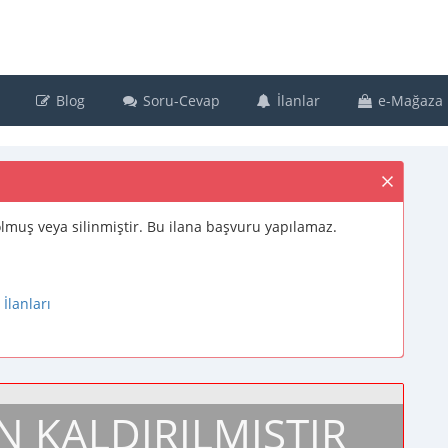
Blog
Soru-Cevap
İlanlar
e-Mağaza
 dolmuş veya silinmiştir. Bu ilana başvuru yapılamaz.
İlanları
N KALDIRILMIŞTIR