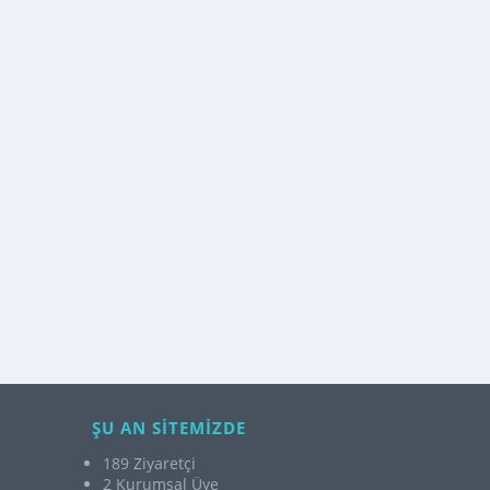
ŞU AN SİTEMİZDE
189 Ziyaretçi
2 Kurumsal Üye