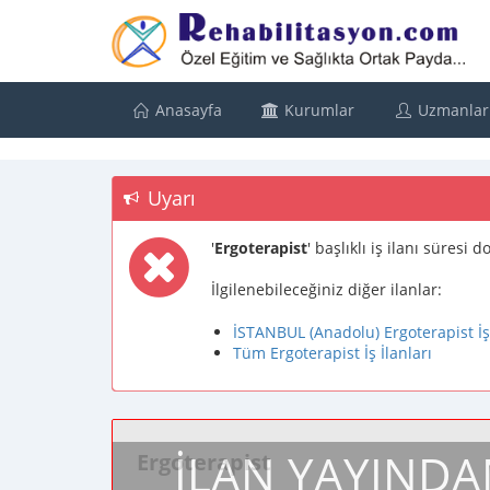
Anasayfa
Kurumlar
Uzmanlar
Uyarı
'
Ergoterapist
' başlıklı iş ilanı süresi
İlgilenebileceğiniz diğer ilanlar:
İSTANBUL (Anadolu) Ergoterapist İş 
Tüm Ergoterapist İş İlanları
İLAN YAYINDA
Ergoterapist