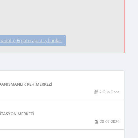
olu) Ergoterapist İş İlanları
 DANIŞMANLIK REH.MERKEZI
2 Gün Önce
LITASYON MERKEZI
28-07-2026