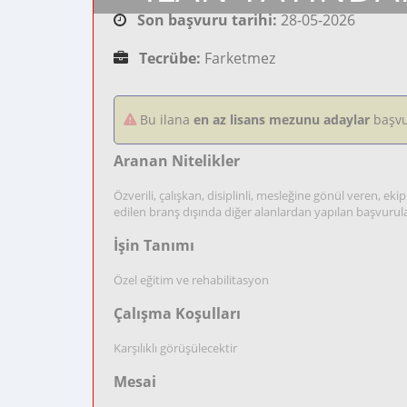
Son başvuru tarihi:
28-05-2026
Tecrübe:
Farketmez
Bu ilana
en az lisans mezunu adaylar
başvu
Aranan Nitelikler
Özverili, çalışkan, disiplinli, mesleğine gönül veren, ek
edilen branş dışında diğer alanlardan yapılan başvurul
İşin Tanımı
Özel eğitim ve rehabilitasyon
Çalışma Koşulları
Karşılıklı görüşülecektir
Mesai