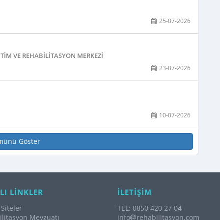
25-07-2026
TIM VE REHABILITASYON MERKEZI
23-07-2026
10-07-2026
münü Göster
LI LİNKLER
İLETİŞİM
Siteler
TEL: 0850 420 27 04
litasyon Mevzuatı
info
rehabilitasyon.com