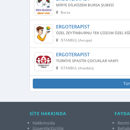
MIRTE DILKÖZEM BURSA ŞUBESI
Bursa
ERGOTERAPIST
ÖZEL ZEYTINBURNU TEK ÇÖZÜM ÖZEL EĞI
İSTANBUL (Avrupa)
ERGOTERAPIST
TÜRKIYE SPASTIK ÇOCUKLAR VAKFI
İSTANBUL (Anadolu)
Tü
SİTE HAKKINDA
FAYDA
Hakkımızda
Resmi 
Güvenlik/Gizlilik
Rehabi