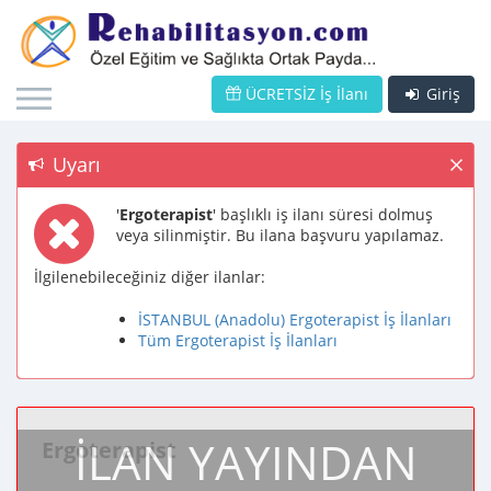
ÜCRETSİZ İş İlanı
Giriş
Uyarı
'
Ergoterapist
' başlıklı iş ilanı süresi dolmuş
veya silinmiştir. Bu ilana başvuru yapılamaz.
İlgilenebileceğiniz diğer ilanlar:
İSTANBUL (Anadolu) Ergoterapist İş İlanları
Tüm Ergoterapist İş İlanları
İLAN YAYINDAN
Ergoterapist