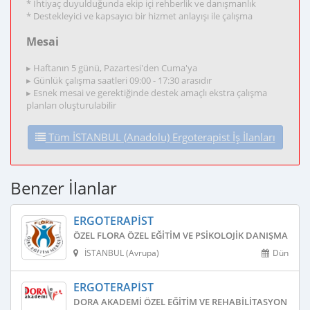
* İhtiyaç duyulduğunda ekip içi rehberlik ve danışmanlık
* Destekleyici ve kapsayıcı bir hizmet anlayışı ile çalışma
Mesai
▸ Haftanın 5 günü, Pazartesi'den Cuma'ya
▸ Günlük çalışma saatleri 09:00 - 17:30 arasıdır
▸ Esnek mesai ve gerektiğinde destek amaçlı ekstra çalışma
planları oluşturulabilir
Tüm İSTANBUL (Anadolu) Ergoterapist İş İlanları
Benzer İlanlar
ERGOTERAPIST
ÖZEL FLORA ÖZEL EĞITIM VE PSIKOLOJIK DANIŞMANLIK
İSTANBUL (Avrupa)
Dün
ERGOTERAPIST
DORA AKADEMI ÖZEL EĞITIM VE REHABILITASYON MER