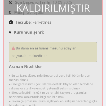
Son başvuru tarihi:
10-09-2025
KALDIRILMIŞTIR
Maaş:
Görüşülür
Tecrübe:
Farketmez
Kurumun şehri:
Bu ilana
en az lisans mezunu adaylar
başvurabilmektedirler
Aranan Nitelikler
▸ En az lisans düzeyinde Ergoterapi veya ilgili bölümlerden
mezun olmak
▸ Özel gereksinimli çocuklar ve destek ihtiyacı olan bireylerle
çalışmaya istekli ve empati yeteneği gelişmiş olmak
▸ Bireyselleştirilmiş eğitim ve rehabilitasyon programları
hazırlama konusunda bilgi sahibi olmak
▸ Takım çalışmasına uyum sağlayabilen, iletişim becerileri güçlü
bireyler tercih edilir