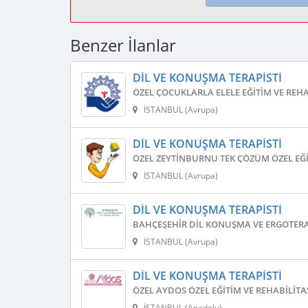
Benzer İlanlar
DIL VE KONUŞMA TERAPISTI
ÖZEL ÇOCUKLARLA ELELE EĞITIM VE REH
İSTANBUL (Avrupa)
DIL VE KONUŞMA TERAPISTI
ÖZEL ZEYTINBURNU TEK ÇÖZÜM ÖZEL EĞI
İSTANBUL (Avrupa)
DIL VE KONUŞMA TERAPISTI
BAHÇEŞEHIR DIL KONUŞMA VE ERGOTERA
İSTANBUL (Avrupa)
DIL VE KONUŞMA TERAPISTI
ÖZEL AYDOS ÖZEL EĞITIM VE REHABILIT
İSTANBUL (Anadolu)