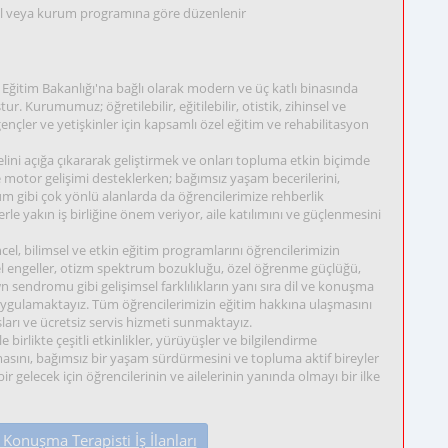
okul veya kurum programına göre düzenlenir
i Eğitim Bakanlığı'na bağlı olarak modern ve üç katlı binasında
. Kurumumuz; öğretilebilir, eğitilebilir, otistik, zihinsel ve
ençler ve yetişkinler için kapsamlı özel eğitim ve rehabilitasyon
lini açığa çıkararak geliştirmek ve onları topluma etkin biçimde
ve motor gelişimi desteklerken; bağımsız yaşam becerilerini,
m gibi çok yönlü alanlarda da öğrencilerimize rehberlik
le yakın iş birliğine önem veriyor, aile katılımını ve güçlenmesini
el, bilimsel ve etkin eğitim programlarını öğrencilerimizin
nsel engeller, otizm spektrum bozukluğu, özel öğrenme güçlüğü,
 sendromu gibi gelişimsel farklılıkların yanı sıra dil ve konuşma
uygulamaktayız. Tüm öğrencilerimizin eğitim hakkına ulaşmasını
sları ve ücretsiz servis hizmeti sunmaktayız.
 birlikte çeşitli etkinlikler, yürüyüşler ve bilgilendirme
sını, bağımsız bir yaşam sürdürmesini ve topluma aktif bireyler
elecek için öğrencilerinin ve ailelerinin yanında olmayı bir ilke
Konuşma Terapisti İş İlanları