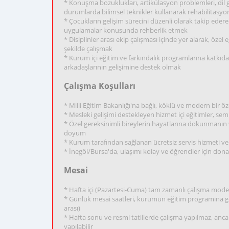
* Konuşma bozuklukları, artikülasyon problemleri, dil gel
durumlarda bilimsel teknikler kullanarak rehabilitasy
* Çocukların gelişim sürecini düzenli olarak takip edere
uygulamalar konusunda rehberlik etmek
* Disiplinler arası ekip çalışması içinde yer alarak, özel
şekilde çalışmak
* Kurum içi eğitim ve farkındalık programlarına katkıda
arkadaşlarının gelişimine destek olmak
Çalışma Koşulları
* Milli Eğitim Bakanlığı'na bağlı, köklü ve modern bir ö
* Mesleki gelişimi destekleyen hizmet içi eğitimler, se
* Özel gereksinimli bireylerin hayatlarına dokunmanın
doyum
* Kurum tarafından sağlanan ücretsiz servis hizmeti ve
* İnegöl/Bursa'da, ulaşımı kolay ve öğrenciler için dona
Mesai
* Hafta içi (Pazartesi-Cuma) tam zamanlı çalışma mode
* Günlük mesai saatleri, kurumun eğitim programına gör
arası)
* Hafta sonu ve resmi tatillerde çalışma yapılmaz, ancak 
yapılabilir