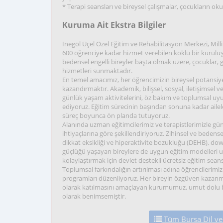
* Terapi seansları ve bireysel çalışmalar, çocukların 
Kuruma Ait Ekstra Bilgiler
İnegöl Üçel Özel Eğitim ve Rehabilitasyon Merkezi, Mill
600 öğrenciye kadar hizmet verebilen köklü bir kuruluştur
bedensel engelli bireyler başta olmak üzere, çocuklar, g
hizmetleri sunmaktadır.
En temel amacımız, her öğrencimizin bireysel potansiye
kazandırmaktır. Akademik, bilişsel, sosyal, iletişimsel 
günlük yaşam aktivitelerini, öz bakım ve toplumsal uyu
ediyoruz. Eğitim sürecinin başından sonuna kadar aileler
süreç boyunca ön planda tutuyoruz.
Alanında uzman eğitimcilerimiz ve terapistlerimizle günc
ihtiyaçlarına göre şekillendiriyoruz. Zihinsel ve bede
dikkat eksikliği ve hiperaktivite bozukluğu (DEHB), down
güçlüğü yaşayan bireylere de uygun eğitim modelleri 
kolaylaştırmak için devlet destekli ücretsiz eğitim sean
Toplumsal farkındalığın artırılması adına öğrencilerimizle
programları düzenliyoruz. Her bireyin özgüven kazanma
olarak katılmasını amaçlayan kurumumuz, umut dolu bir g
olarak benimsemiştir.
Tüm Bursa Dil ve 