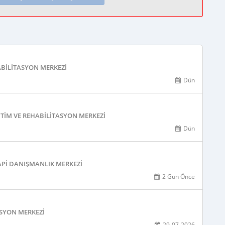
ABILITASYON MERKEZI
Dün
TIM VE REHABILITASYON MERKEZI
Dün
PI DANIŞMANLIK MERKEZI
2 Gün Önce
ASYON MERKEZI
29-07-2026