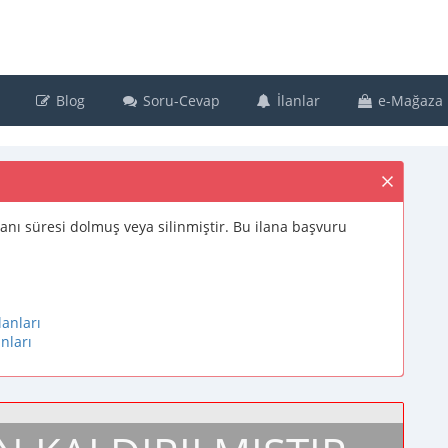
Blog
Soru-Cevap
İlanlar
e-Mağaza
ş ilanı süresi dolmuş veya silinmiştir. Bu ilana başvuru
lanları
nları