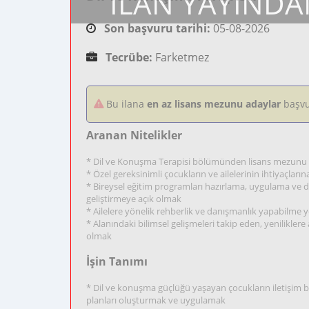
İLAN YAYINDA
Son başvuru tarihi:
05-08-2026
Tecrübe:
Farketmez
Bu ilana
en az lisans mezunu adaylar
başvu
Aranan Nitelikler
* Dil ve Konuşma Terapisi bölümünden lisans mezunu olm
* Özel gereksinimli çocukların ve ailelerinin ihtiyaçları
* Bireysel eğitim programları hazırlama, uygulama ve
geliştirmeye açık olmak
* Ailelere yönelik rehberlik ve danışmanlık yapabilme yet
* Alanındaki bilimsel gelişmeleri takip eden, yeniliklere
olmak
İşin Tanımı
* Dil ve konuşma güçlüğü yaşayan çocukların iletişim be
planları oluşturmak ve uygulamak