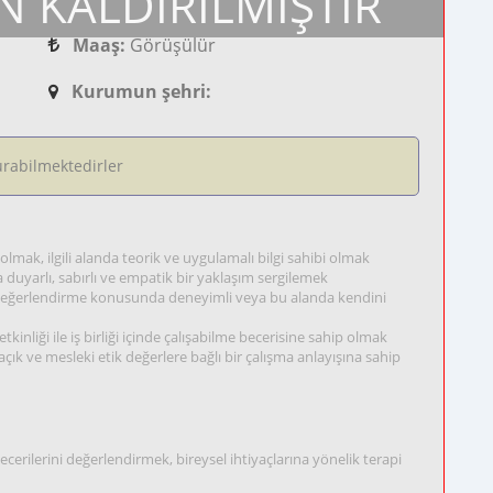
N KALDIRILMIŞTIR
Maaş:
Görüşülür
Kurumun şehri:
rabilmektedirler
ak, ilgili alanda teorik ve uygulamalı bilgi sahibi olmak
na duyarlı, sabırlı ve empatik bir yaklaşım sergilemek
 değerlendirme konusunda deneyimli veya bu alanda kendini
kinliği ile iş birliği içinde çalışabilme becerisine sahip olmak
 açık ve mesleki etik değerlere bağlı bir çalışma anlayışına sahip
cerilerini değerlendirmek, bireysel ihtiyaçlarına yönelik terapi