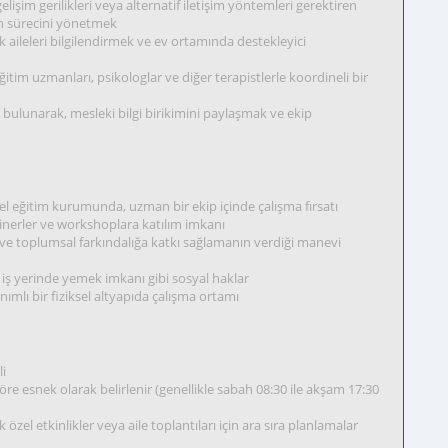
işim gerilikleri veya alternatif iletişim yöntemleri gerektiren
on sürecini yönetmek
k aileleri bilgilendirmek ve ev ortamında destekleyici
 eğitim uzmanları, psikologlar ve diğer terapistlerle koordineli bir
 bulunarak, mesleki bilgi birikimini paylaşmak ve ekip
zel eğitim kurumunda, uzman bir ekip içinde çalışma fırsatı
minerler ve workshoplara katılım imkanı
 ve toplumsal farkındalığa katkı sağlamanın verdiği manevi
 iş yerinde yemek imkanı gibi sosyal haklar
nımlı bir fiziksel altyapıda çalışma ortamı
li
e esnek olarak belirlenir (genellikle sabah 08:30 ile akşam 17:30
özel etkinlikler veya aile toplantıları için ara sıra planlamalar