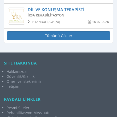
DIL VE KONUŞMA TERAPISTI
İRSA REHABILITASYON
İSTANBUL (Avrupa)
16-07-2026
Tümünü Göster
SİTE HAKKINDA
Hakkımızda
Güvenlik/Gizlilik
Öneri ve İstekleriniz
İletişim
FAYDALI LİNKLER
Resmi Siteler
Rehabilitasyon Mevzuatı