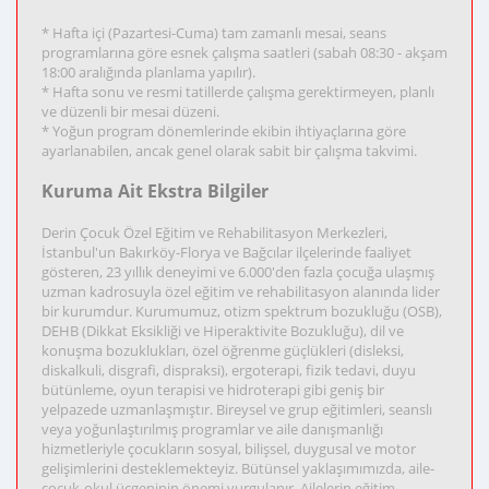
* Hafta içi (Pazartesi-Cuma) tam zamanlı mesai, seans
programlarına göre esnek çalışma saatleri (sabah 08:30 - akşam
18:00 aralığında planlama yapılır).
* Hafta sonu ve resmi tatillerde çalışma gerektirmeyen, planlı
ve düzenli bir mesai düzeni.
* Yoğun program dönemlerinde ekibin ihtiyaçlarına göre
ayarlanabilen, ancak genel olarak sabit bir çalışma takvimi.
Kuruma Ait Ekstra Bilgiler
Derin Çocuk Özel Eğitim ve Rehabilitasyon Merkezleri,
İstanbul'un Bakırköy-Florya ve Bağcılar ilçelerinde faaliyet
gösteren, 23 yıllık deneyimi ve 6.000'den fazla çocuğa ulaşmış
uzman kadrosuyla özel eğitim ve rehabilitasyon alanında lider
bir kurumdur. Kurumumuz, otizm spektrum bozukluğu (OSB),
DEHB (Dikkat Eksikliği ve Hiperaktivite Bozukluğu), dil ve
konuşma bozuklukları, özel öğrenme güçlükleri (disleksi,
diskalkuli, disgrafi, dispraksi), ergoterapi, fizik tedavi, duyu
bütünleme, oyun terapisi ve hidroterapi gibi geniş bir
yelpazede uzmanlaşmıştır. Bireysel ve grup eğitimleri, seanslı
veya yoğunlaştırılmış programlar ve aile danışmanlığı
hizmetleriyle çocukların sosyal, bilişsel, duygusal ve motor
gelişimlerini desteklemekteyiz. Bütünsel yaklaşımımızda, aile-
çocuk-okul üçgeninin önemi vurgulanır. Ailelerin eğitim