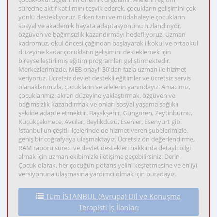
sürecine aktif katılımını teşvik ederek, çocukların gelişimini çok
yönlü destekliyoruz. Erken tanı ve müdahaleyle çocukların
sosyal ve akademik hayata adaptasyonunu hızlandırıyor,
özgüven ve bağımsızlık kazandırmayı hedefliyoruz. Uzman
kadromuz, okul öncesi çağından başlayarak ilkokul ve ortaokul
düzeyine kadar çocukların gelişimini desteklemek için
bireyselleştirilmiş eğitim programları geliştirmektedir.
Merkezlerimizde, MEB onaylı 30'dan fazla uzman ile hizmet
veriyoruz. Ücretsiz devlet destekli eğitimler ve ücretsiz servis
olanaklarımızla, çocukların ve ailelerin yanındayız. Amacımız,
çocuklarımızı akran düzeyine yaklaştırmak, özgüven ve
bağımsızlık kazandırmak ve onları sosyal yaşama sağlıklı
şekilde adapte etmektir. Başakşehir, Güngören, Zeytinburnu,
Küçükçekmece, Avcılar, Beylikdüzü, Esenler, Esenyurt gibi
İstanbul'un çeşitli ilçelerinde de hizmet veren şubelerimizle,
geniş bir coğrafyaya ulaşmaktayız. Ücretsiz ön değerlendirme,
RAM raporu süreci ve devlet destekleri hakkında detaylı bilgi
almak için uzman ekibimizle iletişime geçebilirsiniz. Derin
Çocuk olarak, her çocuğun potansiyelini keşfetmesine ve en iyi
versiyonuna ulaşmasına yardımcı olmak için buradayız.
Tüm İSTANBUL (Avrupa) Dil ve Konuşma
Terapisti İş İlanları