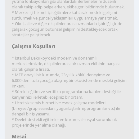
yutma fonksiyonları gibi alanlardaki ilerlemelerini düzenli
olarak takip edip belgelerken, ekibe geri bildirimde bulunmak.
* Merkez içi hizmet içi eğitimlere katılarak mesleki gelişimi
sürdürmek ve güncel yaklaşımları uygulamaya yansıtmak.
* Okul, aile ve diğer disiplinler arası uzmanlarla işbirliği içinde
çalışarak çocuğun bütünsel gelişimini destekleyecek ortak
stratejiler geliştirmek.
Çalışma Koşulları
* İstanbul Bakırköy'deki modern ve donanımlı
merkezlerimizde, disiplinlerarası bir uzman ekibinin parçası
olarak çalışma fırsatı.
* MEB onaylı bir kurumda, 23 yıllık köklü deneyime ve
6.000'den fazla çocuğa ulaşmış bir ekosistemde mesleki gelişim
imkanı.
* Sürekli eğitim ve sertifika programlarına katılım desteği ile
kariyerinizi ilerletebileceğiniz bir ortam.
* Ücretsiz servis hizmeti ve esnek çalışma modelleri
(bireysel/grup seansları, yoğunlaştırılmış programlar vb.) ile
dengeli bir iş yaşamı.
* Devlet destekli eğitimler ve kurumsal sosyal sorumluluk
projelerinde yer alma olanağı.
Mesai