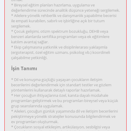
* Bireysel eğitim planları hazırlama, uygulama ve
değerlendirme sürecinde analitik düşünce yeteneği sergilemek.
* Ailelere yönelik rehberlik ve danışmanlık yapabilme becerisi
ile empati kurabilen, sabırlı ve işbirliğine açık bir tutum
sergilemek.
* Çocuk gelişimi, otizm spektrum bozukluğu, DEHB veya
benzeri alanlarda sertifika programları veya ek eğitimlere
katılım avantaj sağlar.
* Ekip çalışmasına yatkınlık ve disiplinlerarası yaklaşımla
(ergoterapist, özel eğitim uzmanı, psikolog vb.) koordineli
çalışabilme yetkinliği.
İşin Tanımı
* Dil ve konuşma güçlüğü yaşayan çocukların iletişim
becerilerini değerlendirmek için standart testler ve gözlem
yöntemlerini kullanarak detaylı raporlar hazırlamak.
* Her çocuğun ihtiyaçlarına özel, kanıta dayalı müdahale
programları geliştirmek ve bu programları bireysel veya küçük
grup seanslarında uygulamak.
* Aileleri, çocuğun günlük yaşamında dil ve iletişim becerilerini
pekiştirmeye yönelik stratejiler konusunda bilgilendirmek ve
ev programları oluşturmak.
* Çocukların sosyal etkileşim, artikülasyon, sesbilgisi veya