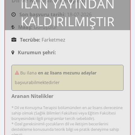
İLAN YAYINDAN
Dil ve Konuşma Terapisti
Son başvuru tarihi:
18-07-2026
KALDIRILMIŞTIR
Maaş:
Görüşülür
Tecrübe:
Farketmez
Kurumun şehri:
Bu ilana
en az lisans mezunu adaylar
başvurabilmektedirler
Aranan Nitelikler
* Dil ve Konuşma Terapisi bölümünden en az lisans derecesine
sahip olmak (Sağlık Bilimleri Fakültesi veya Eğitim Fakültesi
bünyesindeki ilgili programlar tercih sebebidir).
* Özel gereksinimli çocukların dil ve iletişim becerilerini
destekleme konusunda teorik bilgi ve pratik deneyime sahip
olmak.