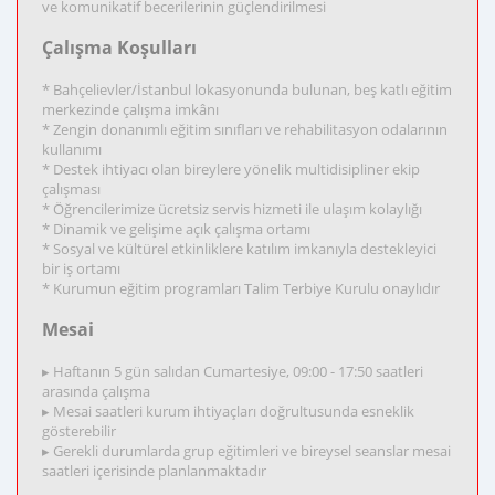
ve komunikatif becerilerinin güçlendirilmesi
Çalışma Koşulları
* Bahçelievler/İstanbul lokasyonunda bulunan, beş katlı eğitim
merkezinde çalışma imkânı
* Zengin donanımlı eğitim sınıfları ve rehabilitasyon odalarının
kullanımı
* Destek ihtiyacı olan bireylere yönelik multidisipliner ekip
çalışması
* Öğrencilerimize ücretsiz servis hizmeti ile ulaşım kolaylığı
* Dinamik ve gelişime açık çalışma ortamı
* Sosyal ve kültürel etkinliklere katılım imkanıyla destekleyici
bir iş ortamı
* Kurumun eğitim programları Talim Terbiye Kurulu onaylıdır
Mesai
▸ Haftanın 5 gün salıdan Cumartesiye, 09:00 - 17:50 saatleri
arasında çalışma
▸ Mesai saatleri kurum ihtiyaçları doğrultusunda esneklik
gösterebilir
▸ Gerekli durumlarda grup eğitimleri ve bireysel seanslar mesai
saatleri içerisinde planlanmaktadır