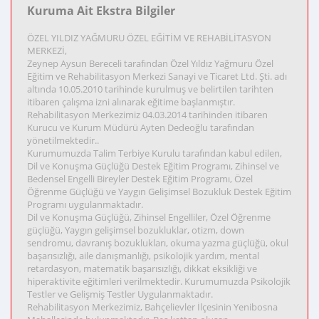
Kuruma Ait Ekstra Bilgiler
ÖZEL YILDIZ YAĞMURU ÖZEL EĞİTİM VE REHABİLİTASYON
MERKEZİ,
Zeynep Aysun Bereceli tarafından Özel Yıldız Yağmuru Özel
Eğitim ve Rehabilitasyon Merkezi Sanayi ve Ticaret Ltd. Şti. adı
altında 10.05.2010 tarihinde kurulmuş ve belirtilen tarihten
itibaren çalışma izni alınarak eğitime başlanmıştır.
Rehabilitasyon Merkezimiz 04.03.2014 tarihinden itibaren
Kurucu ve Kurum Müdürü Ayten Dedeoğlu tarafından
yönetilmektedir..
Kurumumuzda Talim Terbiye Kurulu tarafından kabul edilen,
Dil ve Konuşma Güçlüğü Destek Eğitim Programı, Zihinsel ve
Bedensel Engelli Bireyler Destek Eğitim Programı, Özel
Öğrenme Güçlüğü ve Yaygın Gelişimsel Bozukluk Destek Eğitim
Programı uygulanmaktadır.
Dil ve Konuşma Güçlüğü, Zihinsel Engelliler, Özel Öğrenme
güçlüğü, Yaygın gelişimsel bozukluklar, otizm, down
sendromu, davranış bozuklukları, okuma yazma güçlüğü, okul
başarısızlığı, aile danışmanlığı, psikolojik yardım, mental
retardasyon, matematik başarısızlığı, dikkat eksikliği ve
hiperaktivite eğitimleri verilmektedir. Kurumumuzda Psikolojik
Testler ve Gelişmiş Testler Uygulanmaktadır.
Rehabilitasyon Merkezimiz, Bahçelievler İlçesinin Yenibosna