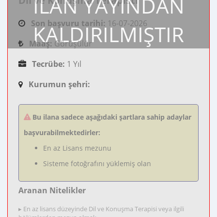
İLAN YAYINDAN
Dil ve Konuşma Terapisti
Son başvuru tarihi:
16-07-2026
KALDIRILMIŞTIR
Maaş:
Görüşülür
Tecrübe:
1 Yıl
Kurumun şehri:
Bu ilana sadece aşağıdaki şartlara sahip adaylar
başvurabilmektedirler:
En az Lisans mezunu
Sisteme fotoğrafını yüklemiş olan
Aranan Nitelikler
▸ En az lisans düzeyinde Dil ve Konuşma Terapisi veya ilgili