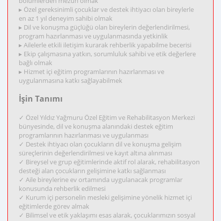
bölümlerden mezun olmak
▸ Özel gereksinimli çocuklar ve destek ihtiyacı olan bireylerle
en az 1 yıl deneyim sahibi olmak
▸ Dil ve konuşma güçlüğü olan bireylerin değerlendirilmesi,
program hazırlanması ve uygulanmasında yetkinlik
▸ Ailelerle etkili iletişim kurarak rehberlik yapabilme becerisi
▸ Ekip çalışmasına yatkın, sorumluluk sahibi ve etik değerlere
bağlı olmak
▸ Hizmet içi eğitim programlarının hazırlanması ve
uygulanmasına katkı sağlayabilmek
İşin Tanımı
✓ Özel Yıldız Yağmuru Özel Eğitim ve Rehabilitasyon Merkezi
bünyesinde, dil ve konuşma alanındaki destek eğitim
programlarının hazırlanması ve uygulanması
✓ Destek ihtiyacı olan çocukların dil ve konuşma gelişim
süreçlerinin değerlendirilmesi ve kayıt altına alınması
✓ Bireysel ve grup eğitimlerinde aktif rol alarak, rehabilitasyon
desteği alan çocukların gelişimine katkı sağlanması
✓ Aile bireylerine ev ortamında uygulanacak programlar
konusunda rehberlik edilmesi
✓ Kurum içi personelin mesleki gelişimine yönelik hizmet içi
eğitimlerde görev almak
✓ Bilimsel ve etik yaklaşımı esas alarak, çocuklarımızın sosyal