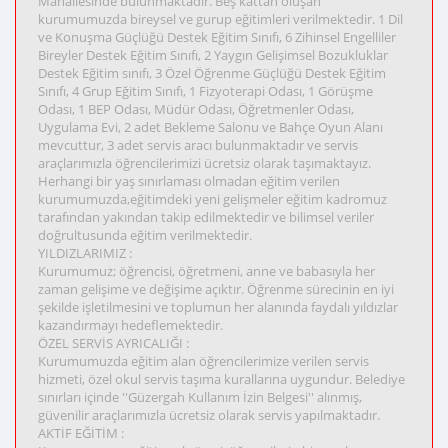
Mahallesinde bulunmaktadır. Beş kattan oluşan
kurumumuzda bireysel ve gurup eğitimleri verilmektedir. 1 Dil
ve Konuşma Güçlüğü Destek Eğitim Sınıfı, 6 Zihinsel Engelliler
Bireyler Destek Eğitim Sınıfı, 2 Yaygın Gelişimsel Bozukluklar
Destek Eğitim sınıfı, 3 Özel Öğrenme Güçlüğü Destek Eğitim
Sınıfı, 4 Grup Eğitim Sınıfı, 1 Fizyoterapi Odası, 1 Görüşme
Odası, 1 BEP Odası, Müdür Odası, Öğretmenler Odası,
Uygulama Evi, 2 adet Bekleme Salonu ve Bahçe Oyun Alanı
mevcuttur, 3 adet servis aracı bulunmaktadır ve servis
araçlarımızla öğrencilerimizi ücretsiz olarak taşımaktayız.
Herhangi bir yaş sınırlaması olmadan eğitim verilen
kurumumuzda,eğitimdeki yeni gelişmeler eğitim kadromuz
tarafından yakından takip edilmektedir ve bilimsel veriler
doğrultusunda eğitim verilmektedir.
YILDIZLARIMIZ :
Kurumumuz; öğrencisi, öğretmeni, anne ve babasıyla her
zaman gelişime ve değişime açıktır. Öğrenme sürecinin en iyi
şekilde işletilmesini ve toplumun her alanında faydalı yıldızlar
kazandırmayı hedeflemektedir.
ÖZEL SERVİS AYRICALIĞI :
Kurumumuzda eğitim alan öğrencilerimize verilen servis
hizmeti, özel okul servis taşıma kurallarına uygundur. Belediye
sınırları içinde ''Güzergah Kullanım İzin Belgesi'' alınmış,
güvenilir araçlarımızla ücretsiz olarak servis yapılmaktadır.
AKTİF EĞİTİM :